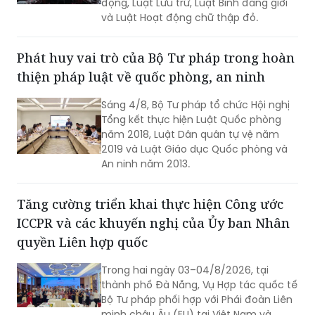
động, Luật Lưu trữ, Luật Bình đẳng giới
và Luật Hoạt động chữ thập đỏ.
Phát huy vai trò của Bộ Tư pháp trong hoàn
thiện pháp luật về quốc phòng, an ninh
Sáng 4/8, Bộ Tư pháp tổ chức Hội nghị
Tổng kết thực hiện Luật Quốc phòng
năm 2018, Luật Dân quân tự vệ năm
2019 và Luật Giáo dục Quốc phòng và
An ninh năm 2013.
Tăng cường triển khai thực hiện Công ước
ICCPR và các khuyến nghị của Ủy ban Nhân
quyền Liên hợp quốc
Trong hai ngày 03–04/8/2026, tại
thành phố Đà Nẵng, Vụ Hợp tác quốc tế
Bộ Tư pháp phối hợp với Phái đoàn Liên
minh châu Âu (EU) tại Việt Nam và