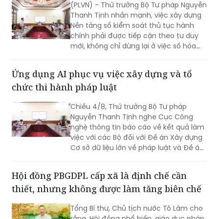
(PLVN) - Thứ trưởng Bộ Tư pháp Nguyễn
Thanh Tịnh nhấn mạnh, việc xây dựng
Nền tảng số kiểm soát thủ tục hành
chính phải được tiếp cận theo tư duy
mới, không chỉ dừng lại ở việc số hóa
các quy trình, biểu mẫu hay thay thế
một số thao tác thủ công bằng công
Ứng dụng AI phục vụ việc xây dựng và tổ
nghệ, mà phải hướng tới xây dựng một
chức thi hành pháp luật
nền tảng thực sự thông minh, chủ
động, dựa trên dữ liệu và tạo ra giá trị
Chiều 4/8, Thứ trưởng Bộ Tư pháp
gia tăng cho công tác quản lý nhà
Nguyễn Thanh Tịnh nghe Cục Công
nước.
nghệ thông tin báo cáo về kết quả làm
việc với các Bộ đối với Đề án Xây dựng
Cơ sở dữ liệu lớn về pháp luật và Đề án
Ứng dụng trí tuệ nhân tạo trong xây
dựng và tổ chức thi hành pháp luật
Hội đồng PBGDPL cấp xã là định chế cần
trình Thủ tướng Chính phủ.
thiết, nhưng không được làm tăng biên chế
Tổng Bí thư, Chủ tịch nước Tô Lâm cho
rằng, Hội đồng phổ biến, giáo dục pháp