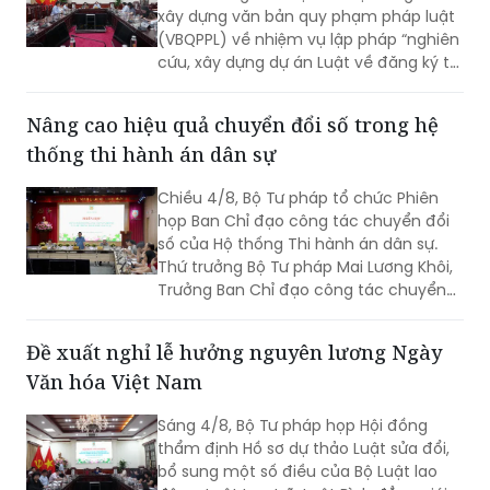
xây dựng văn bản quy phạm pháp luật
(VBQPPL) về nhiệm vụ lập pháp “nghiên
cứu, xây dựng dự án Luật về đăng ký tài
sản” và “rà soát, sửa đổi Luật Đăng ký
giao dịch bảo đảm”. Cùng dự có Thứ
Nâng cao hiệu quả chuyển đổi số trong hệ
trưởng Đặng Hoàng Oanh.
thống thi hành án dân sự
Chiều 4/8, Bộ Tư pháp tổ chức Phiên
họp Ban Chỉ đạo công tác chuyển đổi
số của Hộ thống Thi hành án dân sự.
Thứ trưởng Bộ Tư pháp Mai Lương Khôi,
Trưởng Ban Chỉ đạo công tác chuyển
đổi số của Hệ thống Thi hành án dân sự
(Ban Chỉ đạo).
Đề xuất nghỉ lễ hưởng nguyên lương Ngày
Văn hóa Việt Nam
Sáng 4/8, Bộ Tư pháp họp Hội đồng
thẩm định Hồ sơ dự thảo Luật sửa đổi,
bổ sung một số điều của Bộ Luật lao