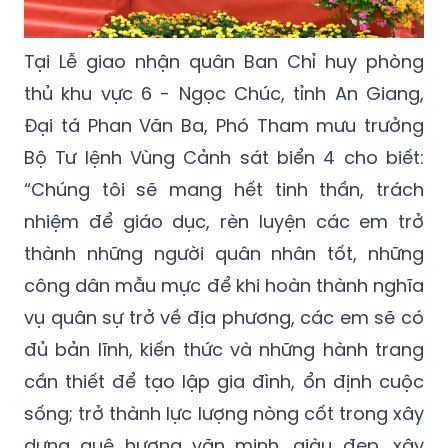
Tại Lễ giao nhận quân Ban Chỉ huy phòng
thủ khu vực 6 - Ngọc Chúc, tỉnh An Giang,
Đại tá Phan Văn Ba, Phó Tham mưu trưởng
Bộ Tư lệnh Vùng Cảnh sát biển 4 cho biết:
“Chúng tôi sẽ mang hết tinh thần, trách
nhiệm để giáo dục, rèn luyện các em trở
thành những người quân nhân tốt, những
công dân mẫu mực để khi hoàn thành nghĩa
vụ quân sự trở về địa phương, các em sẽ có
đủ bản lĩnh, kiến thức và những hành trang
cần thiết để tạo lập gia đình, ổn định cuộc
sống; trở thành lực lượng nòng cốt trong xây
dựng quê hương văn minh, giàu đẹp, xây