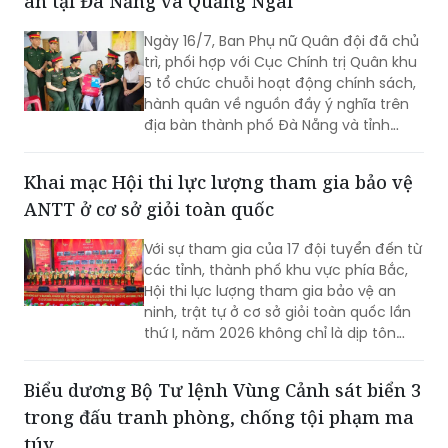
ân tại Đà Nẵng và Quảng Ngãi
Ngày 16/7, Ban Phụ nữ Quân đội đã chủ
trì, phối hợp với Cục Chính trị Quân khu
5 tổ chức chuỗi hoạt động chính sách,
hành quân về nguồn đầy ý nghĩa trên
địa bàn thành phố Đà Nẵng và tỉnh
Quảng Ngãi
Khai mạc Hội thi lực lượng tham gia bảo vệ
ANTT ở cơ sở giỏi toàn quốc
Với sự tham gia của 17 đội tuyển đến từ
các tỉnh, thành phố khu vực phía Bắc,
Hội thi lực lượng tham gia bảo vệ an
ninh, trật tự ở cơ sở giỏi toàn quốc lần
thứ I, năm 2026 không chỉ là dịp tôn
vinh những mô hình hiệu quả mà còn
góp phần nâng cao kỹ năng, nghiệp vụ
Biểu dương Bộ Tư lệnh Vùng Cảnh sát biển 3
cho lực lượng giữ gìn bình yên từ cơ sở.
trong đấu tranh phòng, chống tội phạm ma
túy