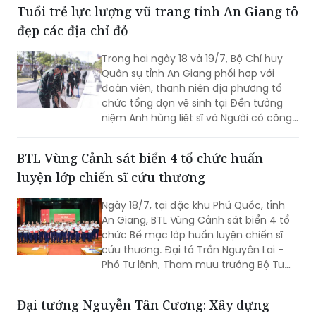
Tuổi trẻ lực lượng vũ trang tỉnh An Giang tô
đẹp các địa chỉ đỏ
Trong hai ngày 18 và 19/7, Bộ Chỉ huy
Quân sự tỉnh An Giang phối hợp với
đoàn viên, thanh niên địa phương tổ
chức tổng dọn vệ sinh tại Đền tưởng
niệm Anh hùng liệt sĩ và Người có công
tỉnh cùng Khu lưu niệm Lực lượng vũ
trang tỉnh.
BTL Vùng Cảnh sát biển 4 tổ chức huấn
luyện lớp chiến sĩ cứu thương
Ngày 18/7, tại đặc khu Phú Quốc, tỉnh
An Giang, BTL Vùng Cảnh sát biển 4 tổ
chức Bế mạc lớp huấn luyện chiến sĩ
cứu thương. Đại tá Trần Nguyên Lai -
Phó Tư lệnh, Tham mưu trưởng Bộ Tư
lệnh Vùng Cảnh sát biển 4, Trưởng ban
tổ chức lớp huấn luyện chủ trì bế mạc.
Đại tướng Nguyễn Tân Cương: Xây dựng