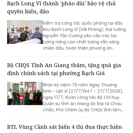
Bạch Long Vĩ thành 'pháo đài' bảo vệ chủ
quyền biển, đảo
Kiểm tra công tác quốc phòng tại đặc
khu Bạch Long Vĩ (Hải Phòng), Đại tướng
Nguyễn Tân Cương yêu cầu các lực
lượng nâng cao chất lượng sẵn sàng
chiến đấu, hoàn thiện phương án
phòng thủ, chủ động xử lý mọi tình
huống, đồng thời gắn phát triển kinh tế
Bộ CHQS Tỉnh An Giang thăm, tặng quà gia
biển với củng cố quốc phòng, an ninh.
đình chính sách tại phường Rạch Giá
Nhân kỷ niệm 79 năm Ngày Thương
binh - Liệt sĩ (27/7/1947 – 27/7/2026),
ngày 17/7, đoàn công tác Bộ Chỉ huy
Quân sự tỉnh An Giang do Đại tá Chau
Chắc, Phó Chính ủy Bộ CHQS tỉnh làm
trưởng đoàn đã đến thăm, trao 4 phần
quà của Quân ủy Trung ương, Bộ Quốc
BTL Vùng Cảnh sát biển 4 thi đua thực hiện
phòng tặng các gia đình chính sách,