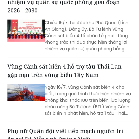
nhiệm vụ quân sự quốc phòng giai đoạn
người có công với cách mạng trên địa
bàn phường Rạch Giá, An Giang.
2026 - 2030
Chiều 16/7, tại đặc khu Phú Quốc (tỉnh
An Giang), Đảng ủy, Bộ Tư lệnh Vùng
Cảnh sát biển 4 tổ chức Lễ phát động
Phong trào thi đua thực hiện thắng lợi
nhiệm vụ quân sự, quốc phòng hằng
năm và giai đoạn 2026 – 2030. Thiếu
tướng Nguyễn Văn Dũng - Bí thư Đảng
Vùng Cảnh sát biển 4 hỗ trợ tàu Thái Lan
ủy, Chính ủy, Chủ tịch Hội đồng Thi đua
gặp nạn trên vùng biển Tây Nam
- Khen thưởng Bộ Tư lệnh Vùng Cảnh
sát biển 4 chủ trì buổi Lễ.
Ngày 16/7, Vùng Cảnh sát biển 4 cho
biết, trong quá trình thực hiện nhiệm vụ
chống khai thác IUU trên biển, lực lượng
chức năng Bộ Tư lệnh (BTL) Vùng Cảnh
sát biển 4 phát hiện, hỗ trợ 1 tàu Thái
Lan bị hỏng máy, trôi dạt trên vùng biển
Tây Nam.
Phụ nữ Quân đội viết tiếp mạch nguồn tri