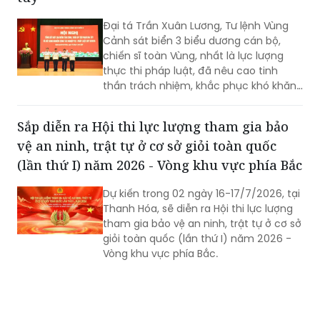
Đại tá Trần Xuân Lương, Tư lệnh Vùng
Cảnh sát biển 3 biểu dương cán bộ,
chiến sĩ toàn Vùng, nhất là lực lượng
thực thi pháp luật, đã nêu cao tinh
thần trách nhiệm, khắc phục khó khăn,
kiên quyết đấu tranh với các loại tội
phạm, vi phạm pháp luật, hoàn thành
Sắp diễn ra Hội thi lực lượng tham gia bảo
xuất sắc nhiệm vụ được giao...
vệ an ninh, trật tự ở cơ sở giỏi toàn quốc
(lần thứ I) năm 2026 - Vòng khu vực phía Bắc
Dự kiến trong 02 ngày 16-17/7/2026, tại
Thanh Hóa, sẽ diễn ra Hội thi lực lượng
tham gia bảo vệ an ninh, trật tự ở cơ sở
giỏi toàn quốc (lần thứ I) năm 2026 -
Vòng khu vực phía Bắc.