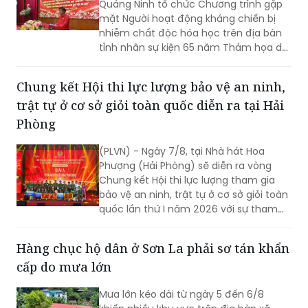
Quảng Ninh tổ chức Chương trình gặp
mặt Người hoạt động kháng chiến bị
nhiễm chất độc hóa học trên địa bàn
tỉnh nhân sự kiện 65 năm Thảm họa da
cam ở Việt Nam (10/8/1961 -
10/8/2026) và tổng kết 5 năm phong
Chung kết Hội thi lực lượng bảo vệ an ninh,
trào “Vì nạn nhân chất độc da cam”.
trật tự ở cơ sở giỏi toàn quốc diễn ra tại Hải
Phòng
(PLVN) - Ngày 7/8, tại Nhà hát Hoa
Phượng (Hải Phòng) sẽ diễn ra vòng
Chung kết Hội thi lực lượng tham gia
bảo vệ an ninh, trật tự ở cơ sở giỏi toàn
quốc lần thứ I năm 2026 với sự tham
gia của 8 đội tuyển xuất sắc đại diện
cho 34 tỉnh, TP.
Hàng chục hộ dân ở Sơn La phải sơ tán khẩn
cấp do mưa lớn
Mưa lớn kéo dài từ ngày 5 đến 6/8