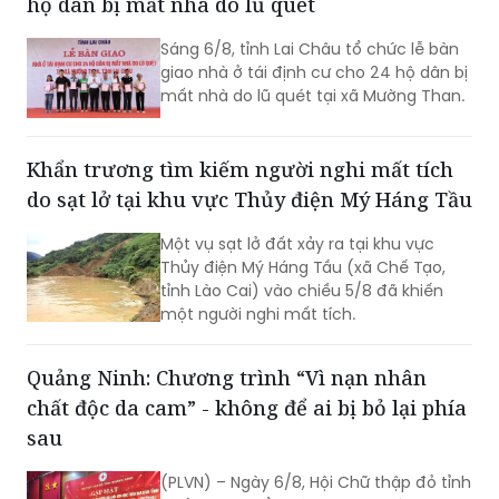
hộ dân bị mất nhà do lũ quét
Sáng 6/8, tỉnh Lai Châu tổ chức lễ bàn
giao nhà ở tái định cư cho 24 hộ dân bị
mất nhà do lũ quét tại xã Mường Than.
Khẩn trương tìm kiếm người nghi mất tích
do sạt lở tại khu vực Thủy điện Mý Háng Tầu
Một vụ sạt lở đất xảy ra tại khu vực
Thủy điện Mý Háng Tầu (xã Chế Tạo,
tỉnh Lào Cai) vào chiều 5/8 đã khiến
một người nghi mất tích.
Quảng Ninh: Chương trình “Vì nạn nhân
chất độc da cam” - không để ai bị bỏ lại phía
sau
(PLVN) – Ngày 6/8, Hội Chữ thập đỏ tỉnh