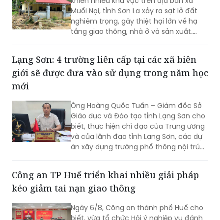
khiến nhiều khu vực trên địa bàn xã
Muổi Nọi, tỉnh Sơn La xảy ra sạt lở đất
nghiêm trọng, gây thiệt hại lớn về hạ
tầng giao thông, nhà ở và sản xuất.
Chính quyền địa phương đã khẩn
trương sơ tán 84 hộ dân ra khỏi khu vực
Lạng Sơn: 4 trường liên cấp tại các xã biên
nguy hiểm.
giới sẽ được đưa vào sử dụng trong năm học
mới
Ông Hoàng Quốc Tuấn – Giám đốc Sở
Giáo dục và Đào tạo tỉnh Lạng Sơn cho
biết, thực hiện chỉ đạo của Trung ương
và của lãnh đạo tỉnh Lạng Sơn, các dự
án xây dựng trường phổ thông nội trú
liên cấp tiểu học và trung học cơ sở tại
các xã biên giới Lạng Sơn sẽ tiếp tục
Công an TP Huế triển khai nhiều giải pháp
được đẩy nhanh tiến độ, hoàn thành
kéo giảm tai nạn giao thông
giai đoạn 1 bốn trường học, kịp thời đưa
vào sử dụng trong năm học 2026-
Ngày 6/8, Công an thành phố Huế cho
2027.
biết, vừa tổ chức Hội ý nghiệp vụ đánh