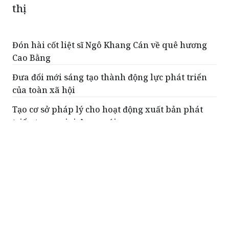
Đón hài cốt liệt sĩ Ngô Khang Cán về quê hương
Cao Bằng
Đưa đổi mới sáng tạo thành động lực phát triển
của toàn xã hội
Tạo cơ sở pháp lý cho hoạt động xuất bản phát
triển trong giai đoạn mới
Xây dựng Điều lệ Đảng khoa học, dễ thực hiện và
có sức sống lâu dài
Làm rõ nội hàm cơ chế, chính sách đặc thù đưa
lao động đi làm việc ở nước ngoài
ĐỌC THÊM
Kiện toàn nhân sự Ban Chỉ đạo Trung ương
về phát triển khoa học, công nghệ, đổi mới