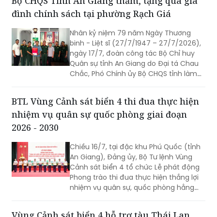
Bộ CHQS Tỉnh An Giang thăm, tặng quà gia
biển với củng cố quốc phòng, an ninh.
đình chính sách tại phường Rạch Giá
Nhân kỷ niệm 79 năm Ngày Thương
binh - Liệt sĩ (27/7/1947 – 27/7/2026),
ngày 17/7, đoàn công tác Bộ Chỉ huy
Quân sự tỉnh An Giang do Đại tá Chau
Chắc, Phó Chính ủy Bộ CHQS tỉnh làm
trưởng đoàn đã đến thăm, trao 4 phần
quà của Quân ủy Trung ương, Bộ Quốc
BTL Vùng Cảnh sát biển 4 thi đua thực hiện
phòng tặng các gia đình chính sách,
nhiệm vụ quân sự quốc phòng giai đoạn
người có công với cách mạng trên địa
bàn phường Rạch Giá, An Giang.
2026 - 2030
Chiều 16/7, tại đặc khu Phú Quốc (tỉnh
An Giang), Đảng ủy, Bộ Tư lệnh Vùng
Cảnh sát biển 4 tổ chức Lễ phát động
Phong trào thi đua thực hiện thắng lợi
nhiệm vụ quân sự, quốc phòng hằng
năm và giai đoạn 2026 – 2030. Thiếu
tướng Nguyễn Văn Dũng - Bí thư Đảng
Vùng Cảnh sát biển 4 hỗ trợ tàu Thái Lan