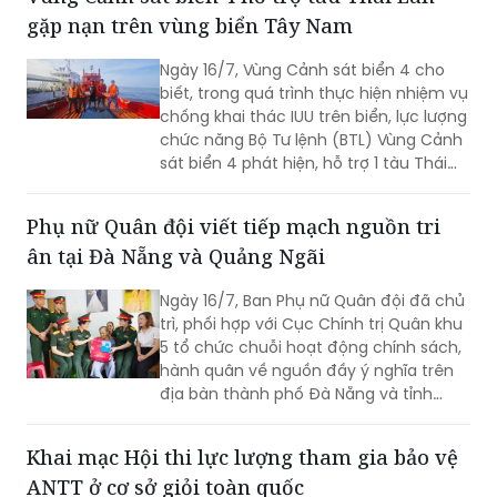
ủy, Chính ủy, Chủ tịch Hội đồng Thi đua
gặp nạn trên vùng biển Tây Nam
- Khen thưởng Bộ Tư lệnh Vùng Cảnh
sát biển 4 chủ trì buổi Lễ.
Ngày 16/7, Vùng Cảnh sát biển 4 cho
biết, trong quá trình thực hiện nhiệm vụ
chống khai thác IUU trên biển, lực lượng
chức năng Bộ Tư lệnh (BTL) Vùng Cảnh
sát biển 4 phát hiện, hỗ trợ 1 tàu Thái
Lan bị hỏng máy, trôi dạt trên vùng biển
Tây Nam.
Phụ nữ Quân đội viết tiếp mạch nguồn tri
ân tại Đà Nẵng và Quảng Ngãi
Ngày 16/7, Ban Phụ nữ Quân đội đã chủ
trì, phối hợp với Cục Chính trị Quân khu
5 tổ chức chuỗi hoạt động chính sách,
hành quân về nguồn đầy ý nghĩa trên
địa bàn thành phố Đà Nẵng và tỉnh
Quảng Ngãi
Khai mạc Hội thi lực lượng tham gia bảo vệ
ANTT ở cơ sở giỏi toàn quốc