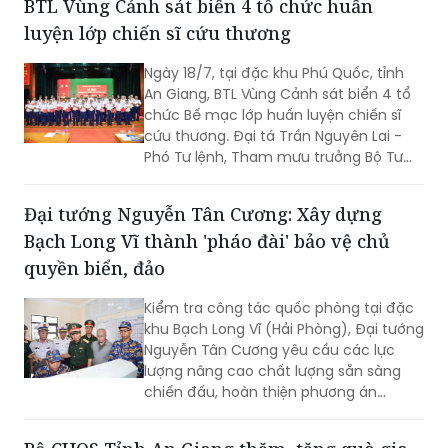
BTL Vùng Cảnh sát biển 4 tổ chức huấn
luyện lớp chiến sĩ cứu thương
Ngày 18/7, tại đặc khu Phú Quốc, tỉnh
An Giang, BTL Vùng Cảnh sát biển 4 tổ
chức Bế mạc lớp huấn luyện chiến sĩ
cứu thương. Đại tá Trần Nguyên Lai -
Phó Tư lệnh, Tham mưu trưởng Bộ Tư
lệnh Vùng Cảnh sát biển 4, Trưởng ban
tổ chức lớp huấn luyện chủ trì bế mạc.
Đại tướng Nguyễn Tân Cương: Xây dựng
Bạch Long Vĩ thành 'pháo đài' bảo vệ chủ
quyền biển, đảo
Kiểm tra công tác quốc phòng tại đặc
khu Bạch Long Vĩ (Hải Phòng), Đại tướng
Nguyễn Tân Cương yêu cầu các lực
lượng nâng cao chất lượng sẵn sàng
chiến đấu, hoàn thiện phương án
phòng thủ, chủ động xử lý mọi tình
huống, đồng thời gắn phát triển kinh tế