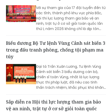
Với sự tham gia của 17 đội tuyển đến từ
các tỉnh, thành phố khu vực phía Bắc,
Hội thi lực lượng tham gia bảo vệ an
ninh, trật tự ở cơ sở giỏi toàn quốc lần
thứ I, năm 2026 không chỉ là dịp tôn
vinh những mô hình hiệu quả mà còn
góp phần nâng cao kỹ năng, nghiệp vụ
Biểu dương Bộ Tư lệnh Vùng Cảnh sát biển 3
cho lực lượng giữ gìn bình yên từ cơ sở.
trong đấu tranh phòng, chống tội phạm ma
túy
Đại tá Trần Xuân Lương, Tư lệnh Vùng
Cảnh sát biển 3 biểu dương cán bộ,
chiến sĩ toàn Vùng, nhất là lực lượng
thực thi pháp luật, đã nêu cao tinh
thần trách nhiệm, khắc phục khó khăn,
kiên quyết đấu tranh với các loại tội
phạm, vi phạm pháp luật, hoàn thành
Sắp diễn ra Hội thi lực lượng tham gia bảo
xuất sắc nhiệm vụ được giao...
vệ an ninh, trật tự ở cơ sở giỏi toàn quốc