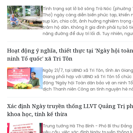
Tình trạng sạt lở bờ sông Trà Nóc (phường
Thơ) ngày càng diễn biến phức tạp, khiến 
sụp lún, chia cắt, ảnh hưởng nghiêm trọng
trăm hộ dân. Không ít gia đình phải tự bỏ ti
nâng đường để duy trì lối đi. Tuy nhiên, ng
nỗi lo sạt lở, nhất là vào mùa mưa và thời 
Hoạt động ý nghĩa, thiết thực tại 'Ngày hội toà
ninh Tổ quốc' xã Tri Tôn
Ngày 21/7, tại UBND xã Tri Tôn, tỉnh An Gian
Giang phối hợp với UBND xã Tri Tôn tổ chức
động “Ngày hội Toàn dân bảo vệ an ninh Tổ
dịch Thanh niên Công an tình nguyện hè 
Xác định Ngày truyền thống LLVT Quảng Trị ph
khoa học, tính kế thừa
Trung tướng Hà Thọ Bình - Phó Bí thư Đảng 
yêu cầu, việc xác định Ngày truyền thống l