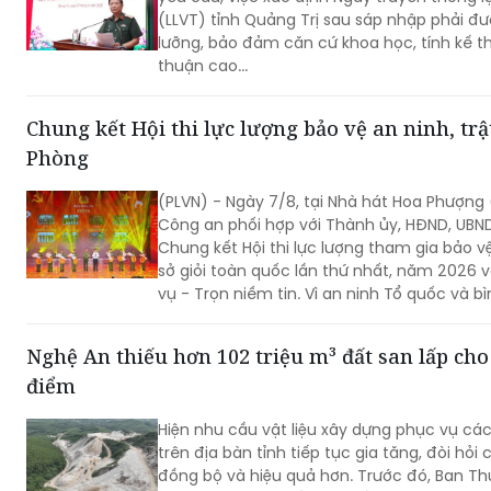
(LLVT) tỉnh Quảng Trị sau sáp nhập phải đ
lưỡng, bảo đảm căn cứ khoa học, tính kế t
thuận cao...
Chung kết Hội thi lực lượng bảo vệ an ninh, trật
Phòng
(PLVN) - Ngày 7/8, tại Nhà hát Hoa Phượng 
Công an phối hợp với Thành ủy, HĐND, UBN
Chung kết Hội thi lực lượng tham gia bảo vệ
sở giỏi toàn quốc lần thứ nhất, năm 2026 
vụ - Trọn niềm tin. Vì an ninh Tổ quốc và b
Nghệ An thiếu hơn 102 triệu m³ đất san lấp cho
điểm
Hiện nhu cầu vật liệu xây dựng phục vụ cá
trên địa bàn tỉnh tiếp tục gia tăng, đòi hỏi
đồng bộ và hiệu quả hơn. Trước đó, Ban Th