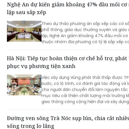
Nghệ An dự kiến giảm khoảng 47% đầu mối cơ 
lập sau sắp xếp
Theo dự thảo phương án sắp xếp các cơ s
phổ thông, giáo dục thường xuyên và giáo
lập, Nghệ An giảm khoảng 47% đầu mối cơ 
thuộc nhóm địa phương có tỷ lệ sắp xếp c
Hà Nội: Tiếp tục hoàn thiện cơ chế hỗ trợ, phát 
phục vụ phương tiện xanh
Việc xây dựng Vùng phát thải thấp được TP 
bước, có lộ trình, có đánh giá tác động và l
cho người dân chuyển đổi làm nguyên tắc 
mục tiêu cải thiện chất lượng môi trường kh
giao thông công cộng hiện đại và xây dựng
minh, bền vững.
Đường ven sông Trà Nóc sụp lún, chia cắt nhiề
sống trong lo lắng