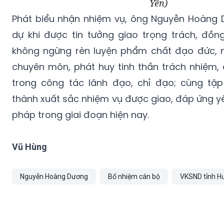
Yên)
Phát biểu nhận nhiệm vụ, ông Nguyễn Hoàng 
dự khi được tin tưởng giao trọng trách, đồn
không ngừng rèn luyện phẩm chất đạo đức, n
chuyên môn, phát huy tinh thần trách nhiệm, 
trong công tác lãnh đạo, chỉ đạo; cùng tập
thành xuất sắc nhiệm vụ được giao, đáp ứng y
pháp trong giai đoạn hiện nay.
Vũ Hùng
Nguyễn Hoàng Dương
Bổ nhiệm cán bộ
VKSND tỉnh H