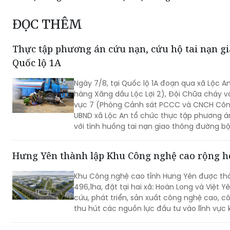
ĐỌC THÊM
Thực tập phương án cứu nạn, cứu hộ tai nạn gi
Quốc lộ 1A
Ngày 7/8, tại Quốc lộ 1A đoạn qua xã Lộc A
hàng Xăng dầu Lộc Lợi 2), Đội Chữa cháy v
vực 7 (Phòng Cảnh sát PCCC và CNCH Côn
UBND xã Lộc An tổ chức thực tập phương á
với tình huống tai nạn giao thông đường b
lực lượng, phương tiện tham gia.
Hưng Yên thành lập Khu Công nghệ cao rộng h
Khu Công nghệ cao tỉnh Hưng Yên được thà
496,1ha, đặt tại hai xã: Hoàn Long và Việt Y
cứu, phát triển, sản xuất công nghệ cao, c
thu hút các nguồn lực đầu tư vào lĩnh vực