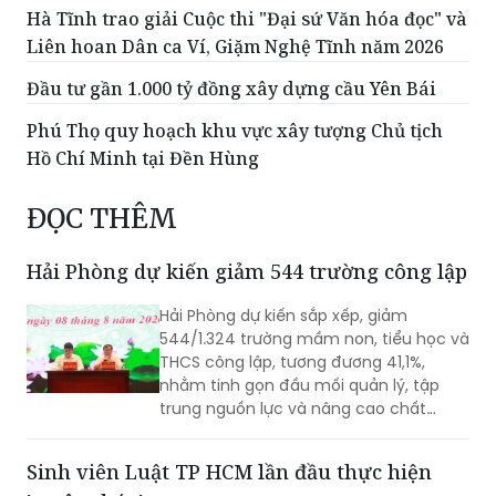
Hà Tĩnh trao giải Cuộc thi "Đại sứ Văn hóa đọc" và
Liên hoan Dân ca Ví, Giặm Nghệ Tĩnh năm 2026
Đầu tư gần 1.000 tỷ đồng xây dựng cầu Yên Bái
Phú Thọ quy hoạch khu vực xây tượng Chủ tịch
Hồ Chí Minh tại Đền Hùng
ĐỌC THÊM
Hải Phòng dự kiến giảm 544 trường công lập
Hải Phòng dự kiến sắp xếp, giảm
544/1.324 trường mầm non, tiểu học và
THCS công lập, tương đương 41,1%,
nhằm tinh gọn đầu mối quản lý, tập
trung nguồn lực và nâng cao chất
lượng giáo dục. Việc sắp xếp phải hoàn
thành trước ngày 20/8/2026.
Sinh viên Luật TP HCM lần đầu thực hiện