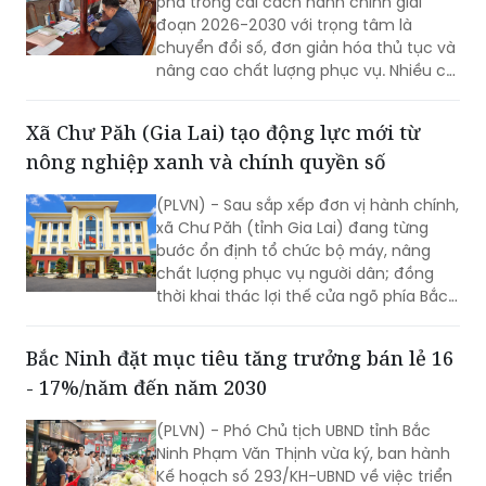
phá trong cải cách hành chính giai
đoạn 2026-2030 với trọng tâm là
chuyển đổi số, đơn giản hóa thủ tục và
nâng cao chất lượng phục vụ. Nhiều chỉ
tiêu được đặt ra nhằm rút ngắn thời
gian giải quyết, tăng sự hài lòng của
Xã Chư Păh (Gia Lai) tạo động lực mới từ
người dân và doanh nghiệp.
nông nghiệp xanh và chính quyền số
(PLVN) - Sau sắp xếp đơn vị hành chính,
xã Chư Păh (tỉnh Gia Lai) đang từng
bước ổn định tổ chức bộ máy, nâng
chất lượng phục vụ người dân; đồng
thời khai thác lợi thế cửa ngõ phía Bắc,
nông nghiệp công nghệ cao và bản sắc
văn hóa Jrai để mở rộng không gian
Bắc Ninh đặt mục tiêu tăng trưởng bán lẻ 16
phát triển.
- 17%/năm đến năm 2030
(PLVN) - Phó Chủ tịch UBND tỉnh Bắc
Ninh Phạm Văn Thịnh vừa ký, ban hành
Kế hoạch số 293/KH-UBND về việc triển