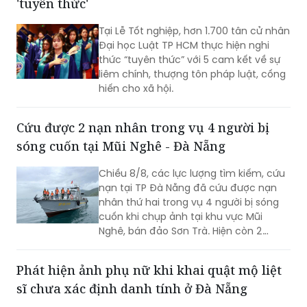
'tuyên thức'
Tại Lễ Tốt nghiệp, hơn 1.700 tân cử nhân
Đại học Luật TP HCM thực hiện nghi
thức “tuyên thức” với 5 cam kết về sự
liêm chính, thượng tôn pháp luật, cống
hiến cho xã hội.
Cứu được 2 nạn nhân trong vụ 4 người bị
sóng cuốn tại Mũi Nghê - Đà Nẵng
Chiều 8/8, các lực lượng tìm kiếm, cứu
nạn tại TP Đà Nẵng đã cứu được nạn
nhân thứ hai trong vụ 4 người bị sóng
cuốn khi chụp ảnh tại khu vực Mũi
Nghê, bán đảo Sơn Trà. Hiện còn 2
người chưa tìm thấy.
Phát hiện ảnh phụ nữ khi khai quật mộ liệt
sĩ chưa xác định danh tính ở Đà Nẵng