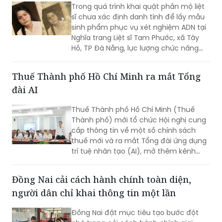
Trong quá trình khai quật phần mộ liệt
sĩ chưa xác định danh tính để lấy mẫu
sinh phẩm phục vụ xét nghiệm ADN tại
Nghĩa trang Liệt sĩ Tam Phước, xã Tây
Hồ, TP Đà Nẵng, lực lượng chức năng
phát hiện nhiều di vật, trong đó đáng
chú ý có di ảnh một phụ nữ.
Thuế Thành phố Hồ Chí Minh ra mắt Tổng
đài AI
Thuế Thành phố Hồ Chí Minh (Thuế
Thành phố) mới tổ chức Hội nghị cung
cấp thông tin về một số chính sách
thuế mới và ra mắt Tổng đài ứng dụng
trí tuệ nhân tạo (AI), mở thêm kênh
cung cấp thông tin thuế qua nền tảng
thanh toán số.
Đồng Nai cải cách hành chính toàn diện,
người dân chỉ khai thông tin một lần
Đồng Nai đặt mục tiêu tạo bước đột