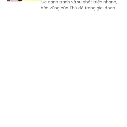
lực cạnh tranh và sự phát triển nhanh,
bền vững của Thủ đô trong giai đoạn
mới, Phó Giám đốc Sở Nội vụ thành phố
Hà Nội Ngô Minh Hoàng cho rằng, điểm
quan trọng của Nghị quyết số
57/2026/NQ-HĐND là tạo lập cơ chế
đầu tư có trọng tâm cho nguồn nhân
lực, gắn đào tạo, bồi dưỡng với nhu cầu
sử dụng và yêu cầu giải quyết những
vấn đề thực tiễn của Thành phố.