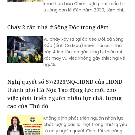
khai thực hiện Chiến lược phát triển thị
trường bán lẻ đến năm 2030, tầm nhìn
đến năm 2050 trên địa bàn tỉnh Bắc
Ninh.
Cháy 2 căn nhà ở Sông Đốc trong đêm
Vụ cháy xảy ra tại ấp Xẻo Đôi, xã Sông
Đốc (tỉnh Cà Mau) khiến hai căn nhà
cấp 4 lợp tôn, có gác lửng bị thiêu rụi.
Rất may vụ việc không gây thiệt hại về
người.
Nghị quyết số 57/2026/NQ-HĐND của HĐND
thành phố Hà Nội: Tạo động lực mới cho
việc phát triển nguồn nhân lực chất lượng
cao của Thủ đô
Khẳng định phát triển nguồn nhân lực
chất lượng cao là một trong những yếu
tố có ý nghĩa quyết định đối với năng