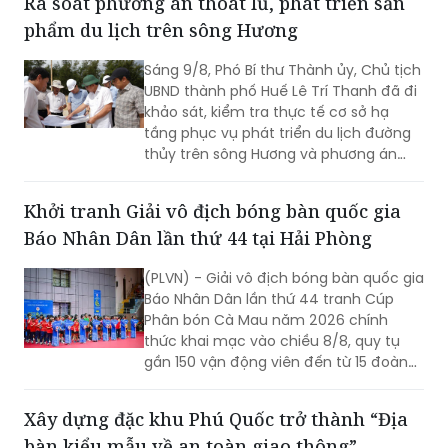
Rà soát phương án thoát lũ, phát triển sản
phẩm du lịch trên sông Hương
Sáng 9/8, Phó Bí thư Thành ủy, Chủ tịch
UBND thành phố Huế Lê Trí Thanh đã đi
khảo sát, kiểm tra thực tế cơ sở hạ
tầng phục vụ phát triển du lịch đường
thủy trên sông Hương và phương án
tiêu thoát lũ trên địa bàn thành phố.
Khởi tranh Giải vô địch bóng bàn quốc gia
Báo Nhân Dân lần thứ 44 tại Hải Phòng
(PLVN) - Giải vô địch bóng bàn quốc gia
Báo Nhân Dân lần thứ 44 tranh Cúp
Phân bón Cà Mau năm 2026 chính
thức khai mạc vào chiều 8/8, quy tụ
gần 150 vận động viên đến từ 15 đoàn
trên cả nước.
Xây dựng đặc khu Phú Quốc trở thành “Địa
bàn kiểu mẫu về an toàn giao thông”