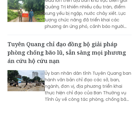
Mưa lớn trên địa bàn khu vực biên giới
Quảng Trị khiến nhiều cầu tràn, điểm
xung yếu bị ngập, nước chảy xiết. Lực
lượng chức năng đã triển khai các
phương án ứng phó, cảnh báo người
dân không đi vào khu vực nguy hiểm.
Tuyên Quang chỉ đạo đồng bộ giải pháp
phòng chống bão lũ, sẵn sàng mọi phương
án cứu hộ cứu nạn
Ủy ban nhân dân tỉnh Tuyên Quang ban
hành văn bản chỉ đạo các sở, ban,
ngành, đơn vị, địa phương triển khai
thực hiện chỉ đạo của Ban Thường vụ
Tỉnh ủy về công tác phòng, chống bão,
lũ, thiên tai cực đoan và biến đổi khí
hậu từ nay đến hết năm 2026.