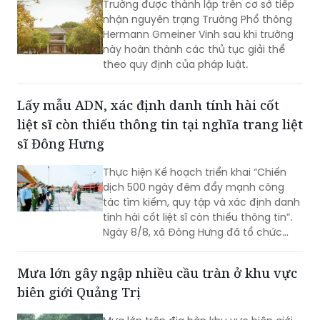
Trường được thành lập trên cơ sở tiếp
nhận nguyên trạng Trường Phổ thông
Hermann Gmeiner Vinh sau khi trường
này hoàn thành các thủ tục giải thể
theo quy định của pháp luật.
Lấy mẫu ADN, xác định danh tính hài cốt
liệt sĩ còn thiếu thông tin tại nghĩa trang liệt
sĩ Đông Hưng
Thực hiện Kế hoạch triển khai “Chiến
dịch 500 ngày đêm đẩy mạnh công
tác tìm kiếm, quy tập và xác định danh
tính hài cốt liệt sĩ còn thiếu thông tin”.
Ngày 8/8, xã Đông Hưng đã tổ chức
dâng hương, dâng hoa tưởng niệm các
Anh hùng liệt sĩ và triển khai lấy mẫu
Mưa lớn gây ngập nhiều cầu tràn ở khu vực
sinh phẩm ADN tại các phần mộ liệt sĩ
biên giới Quảng Trị
chưa xác định được danh tính ở nghĩa
trang liệt sĩ Đông Hưng.