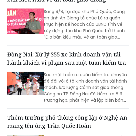
Sáng 9/8, tại đặc khu Phú Quốc, Công
an tỉnh An Giang tổ chức Lễ ra quân
thực hiện Kế hoạch của UBND tỉnh về
xây dựng đặc khu Phú Quốc trở thành
“Địa bàn kiểu mẫu về an toàn giao
thông”.
Đồng Nai: Xử lý 355 xe kinh doanh vận tải
hành khách vi phạm sau một tuần kiểm tra
Sau một tuần ra quân kiểm tra chuyên
đề đối với ô tô kinh doanh vận tải hành
khách, lực lượng Cảnh sát giao thông
Công an TP Đồng Nai đã kiểm tra 819
trường hợp, phát hiện và lập biên bản
355 trường hợp vi phạm. Đáng chú ý,
các lỗi được phát hiện có chở hàng
Thêm trường phổ thông công lập ở Nghệ An
hóa trong khoang hành khách, chạy
mang tên ông Trần Quốc Hoàn
quá tốc độ và dừng, đỗ không đúng nơi
quy định.