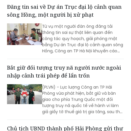
Từ vụ một người đàn ông đăng tải
thông tin sai sự thật liên quan đến
công tác quy hoạch, giải phóng mặt
bằng Dự án Trục đại lộ cảnh quan sông
Hồng, Công an TP Hà Nội khuyến cáo
người dân cần kiểm chứng nguồn tin
trước khi bình luận, chia sẻ trên mạng
Bắt giữ đối tượng truy nã người nước ngoài
xã hội, tránh tiếp tay cho tin giả và vi
nhập cảnh trái phép để lẩn trốn
phạm pháp luật.
(PLVN) - Lực lượng Công an TP Hải
Phòng vừa phát hiện, bắt giữ và bàn
giao cho phía Trung Quốc một đối
tượng truy nã quốc tế về hành vi làm
giả giấy tờ thuế giá trị gia tăng, sau thời
gian lẩn trốn trên địa bàn thành phố.
Chủ tịch UBND thành phố Hải Phòng gửi thư
khen lực lượng triệt phá đường dây đánh
bạc, rửa tiền