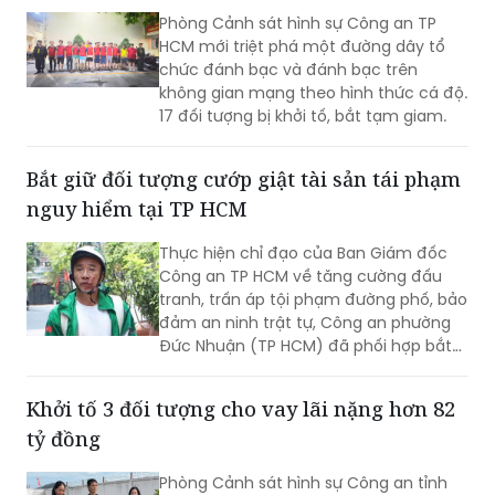
chức đánh bạc và đánh bạc trên
không gian mạng theo hình thức cá độ.
17 đối tượng bị khởi tố, bắt tạm giam.
Bắt giữ đối tượng cướp giật tài sản tái phạm
nguy hiểm tại TP HCM
Thực hiện chỉ đạo của Ban Giám đốc
Công an TP HCM về tăng cường đấu
tranh, trấn áp tội phạm đường phố, bảo
đảm an ninh trật tự, Công an phường
Đức Nhuận (TP HCM) đã phối hợp bắt
giữ một đối tượng thực hiện hành vi
cướp giật tài sản, đồng thời chuyển vụ
Khởi tố 3 đối tượng cho vay lãi nặng hơn 82
việc đến Văn phòng Cơ quan Cảnh sát
tỷ đồng
điều tra Công an TP HCM để điều tra
theo quy định.
Phòng Cảnh sát hình sự Công an tỉnh
Hà Tĩnh đã triệt phá nhóm đối tượng có
hành vi cho vay lãi nặng với tổng số