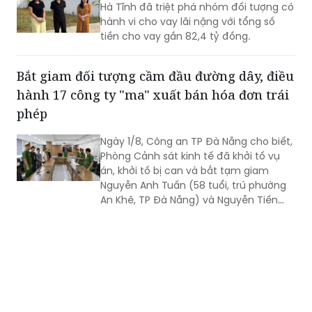
tiền cho vay gần 82,4 tỷ đồng.
Bắt giam đối tượng cầm đầu đường dây, điều
hành 17 công ty "ma" xuất bán hóa đơn trái
phép
Ngày 1/8, Công an TP Đà Nẵng cho biết,
Phòng Cảnh sát kinh tế đã khởi tố vụ
án, khởi tố bị can và bắt tạm giam
Nguyễn Anh Tuấn (58 tuổi, trú phường
An Khê, TP Đà Nẵng) và Nguyễn Tiến
Trãi (43 tuổi, trú TPHCM) để điều tra về
hành vi in, phát hành, mua bán trái
phép hóa đơn.