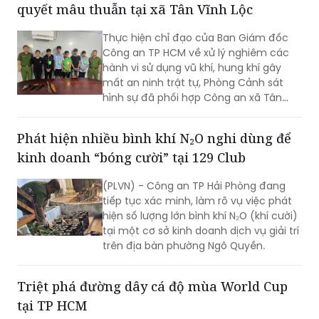
Thực hiện chỉ đạo của Ban Giám đốc
Công an TP HCM về xử lý nghiêm các
hành vi sử dụng vũ khí, hung khí gây
mất an ninh trật tự, Phòng Cảnh sát
hình sự đã phối hợp Công an xã Tân
Vĩnh Lộc, Công an xã Đông Thạnh và
các đơn vị liên quan nhanh chóng điều
Phát hiện nhiều bình khí N₂O nghi dùng để
tra, làm rõ vụ “Cố ý gây thương tích” và
kinh doanh “bóng cười” tại 129 Club
“Gây rối trật tự công cộng” xảy ra ngày
30/7 tại ấp 14, xã Tân Vĩnh Lộc.
(PLVN) - Công an TP Hải Phòng đang
tiếp tục xác minh, làm rõ vụ việc phát
hiện số lượng lớn bình khí N₂O (khí cười)
tại một cơ sở kinh doanh dịch vụ giải trí
trên địa bàn phường Ngô Quyền.
Triệt phá đường dây cá độ mùa World Cup
tại TP HCM
Phòng Cảnh sát hình sự Công an TP
HCM mới triệt phá một đường dây tổ