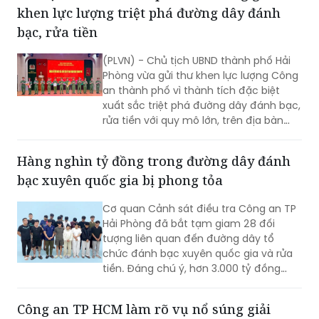
(PLVN) - Chủ tịch UBND thành phố Hải
Phòng vừa gửi thư khen lực lượng Công
an thành phố vì thành tích đặc biệt
xuất sắc triệt phá đường dây đánh bạc,
rửa tiền với quy mô lớn, trên địa bàn
rộng.
Hàng nghìn tỷ đồng trong đường dây đánh
bạc xuyên quốc gia bị phong tỏa
Cơ quan Cảnh sát điều tra Công an TP
Hải Phòng đã bắt tạm giam 28 đối
tượng liên quan đến đường dây tổ
chức đánh bạc xuyên quốc gia và rửa
tiền. Đáng chú ý, hơn 3.000 tỷ đồng
trong 2.003 tài khoản tại 36 ngân hàng
đã bị phong tỏa để phục vụ điều tra.
Công an TP HCM làm rõ vụ nổ súng giải
quyết mâu thuẫn tại xã Tân Vĩnh Lộc