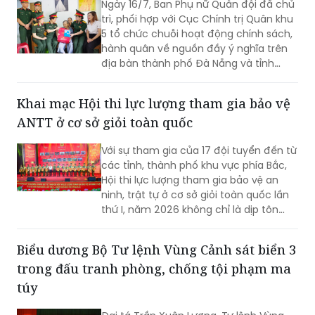
Ngày 16/7, Ban Phụ nữ Quân đội đã chủ
trì, phối hợp với Cục Chính trị Quân khu
5 tổ chức chuỗi hoạt động chính sách,
hành quân về nguồn đầy ý nghĩa trên
địa bàn thành phố Đà Nẵng và tỉnh
Quảng Ngãi
Khai mạc Hội thi lực lượng tham gia bảo vệ
ANTT ở cơ sở giỏi toàn quốc
Với sự tham gia của 17 đội tuyển đến từ
các tỉnh, thành phố khu vực phía Bắc,
Hội thi lực lượng tham gia bảo vệ an
ninh, trật tự ở cơ sở giỏi toàn quốc lần
thứ I, năm 2026 không chỉ là dịp tôn
vinh những mô hình hiệu quả mà còn
góp phần nâng cao kỹ năng, nghiệp vụ
Biểu dương Bộ Tư lệnh Vùng Cảnh sát biển 3
cho lực lượng giữ gìn bình yên từ cơ sở.
trong đấu tranh phòng, chống tội phạm ma
túy