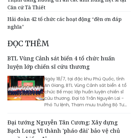
Căn cứ Tà Thiết
Hải đoàn 42 tổ chức các hoạt động “đền ơn đáp
nghĩa”
ĐỌC THÊM
BTL Vùng Cảnh sát biển 4 tổ chức huấn
luyện lớp chiến sĩ cứu thương
Ngày 18/7, tại đặc khu Phú Quốc, tỉnh
An Giang, BTL Vùng Cảnh sát biển 4 tổ
chức Bế mạc lớp huấn luyện chiến sĩ
cứu thương. Đại tá Trần Nguyên Lai -
Phó Tư lệnh, Tham mưu trưởng Bộ Tư
lệnh Vùng Cảnh sát biển 4, Trưởng ban
tổ chức lớp huấn luyện chủ trì bế mạc.
Đại tướng Nguyễn Tân Cương: Xây dựng
Bạch Long Vĩ thành 'pháo đài' bảo vệ chủ