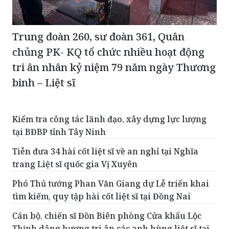
Trung đoàn 260, sư đoàn 361, Quân
chủng PK- KQ tổ chức nhiều hoạt động
tri ân nhân kỷ niệm 79 năm ngày Thương
binh – Liệt sĩ
Kiểm tra công tác lãnh đạo, xây dựng lực lượng
tại BĐBP tỉnh Tây Ninh
Tiễn đưa 34 hài cốt liệt sĩ về an nghỉ tại Nghĩa
trang Liệt sĩ quốc gia Vị Xuyên
Phó Thủ tướng Phan Văn Giang dự Lễ triển khai
tìm kiếm, quy tập hài cốt liệt sĩ tại Đồng Nai
Cán bộ, chiến sĩ Đồn Biên phòng Cửa khẩu Lộc
Thịnh dâng hương tri ân các anh hùng liệt sĩ tại