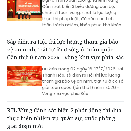
Đại tá Trần Xuân Lương, Tư lệnh Vùng
Cảnh sát biển 3 biểu dương cán bộ,
chiến sĩ toàn Vùng, nhất là lực lượng
thực thi pháp luật, đã nêu cao tinh
thần trách nhiệm, khắc phục khó khăn,
kiên quyết đấu tranh với các loại tội
phạm, vi phạm pháp luật, hoàn thành
Sắp diễn ra Hội thi lực lượng tham gia bảo
xuất sắc nhiệm vụ được giao...
vệ an ninh, trật tự ở cơ sở giỏi toàn quốc
(lần thứ I) năm 2026 - Vòng khu vực phía Bắc
Dự kiến trong 02 ngày 16-17/7/2026, tại
Thanh Hóa, sẽ diễn ra Hội thi lực lượng
tham gia bảo vệ an ninh, trật tự ở cơ sở
giỏi toàn quốc (lần thứ I) năm 2026 -
Vòng khu vực phía Bắc.
BTL Vùng Cảnh sát biển 2 phát động thi đua
thực hiện nhiệm vụ quân sự, quốc phòng
giai đoạn mới