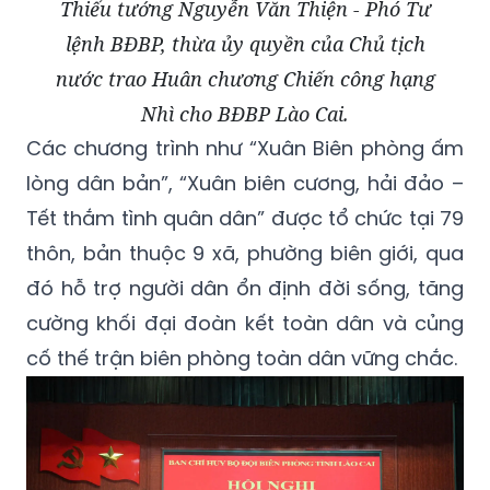
Thiếu tướng Nguyễn Văn Thiện - Phó Tư
lệnh BĐBP, thừa ủy quyền của Chủ tịch
nước trao Huân chương Chiến công hạng
Nhì cho BĐBP Lào Cai.
Các chương trình như “Xuân Biên phòng ấm
lòng dân bản”, “Xuân biên cương, hải đảo –
Tết thắm tình quân dân” được tổ chức tại 79
thôn, bản thuộc 9 xã, phường biên giới, qua
đó hỗ trợ người dân ổn định đời sống, tăng
cường khối đại đoàn kết toàn dân và củng
cố thế trận biên phòng toàn dân vững chắc.