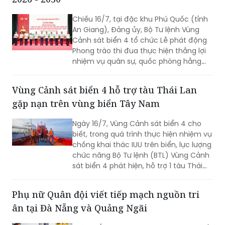
Chiều 16/7, tại đặc khu Phú Quốc (tỉnh
An Giang), Đảng ủy, Bộ Tư lệnh Vùng
Cảnh sát biển 4 tổ chức Lễ phát động
Phong trào thi đua thực hiện thắng lợi
nhiệm vụ quân sự, quốc phòng hằng
năm và giai đoạn 2026 – 2030. Thiếu
tướng Nguyễn Văn Dũng - Bí thư Đảng
Vùng Cảnh sát biển 4 hỗ trợ tàu Thái Lan
ủy, Chính ủy, Chủ tịch Hội đồng Thi đua
gặp nạn trên vùng biển Tây Nam
- Khen thưởng Bộ Tư lệnh Vùng Cảnh
sát biển 4 chủ trì buổi Lễ.
Ngày 16/7, Vùng Cảnh sát biển 4 cho
biết, trong quá trình thực hiện nhiệm vụ
chống khai thác IUU trên biển, lực lượng
chức năng Bộ Tư lệnh (BTL) Vùng Cảnh
sát biển 4 phát hiện, hỗ trợ 1 tàu Thái
Lan bị hỏng máy, trôi dạt trên vùng biển
Tây Nam.
Phụ nữ Quân đội viết tiếp mạch nguồn tri
ân tại Đà Nẵng và Quảng Ngãi