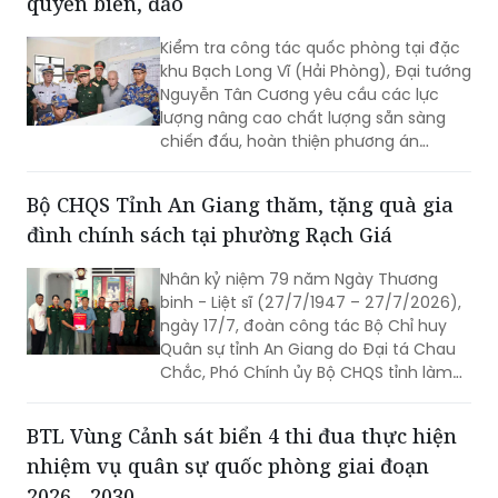
quyền biển, đảo
Kiểm tra công tác quốc phòng tại đặc
khu Bạch Long Vĩ (Hải Phòng), Đại tướng
Nguyễn Tân Cương yêu cầu các lực
lượng nâng cao chất lượng sẵn sàng
chiến đấu, hoàn thiện phương án
phòng thủ, chủ động xử lý mọi tình
huống, đồng thời gắn phát triển kinh tế
Bộ CHQS Tỉnh An Giang thăm, tặng quà gia
biển với củng cố quốc phòng, an ninh.
đình chính sách tại phường Rạch Giá
Nhân kỷ niệm 79 năm Ngày Thương
binh - Liệt sĩ (27/7/1947 – 27/7/2026),
ngày 17/7, đoàn công tác Bộ Chỉ huy
Quân sự tỉnh An Giang do Đại tá Chau
Chắc, Phó Chính ủy Bộ CHQS tỉnh làm
trưởng đoàn đã đến thăm, trao 4 phần
quà của Quân ủy Trung ương, Bộ Quốc
BTL Vùng Cảnh sát biển 4 thi đua thực hiện
phòng tặng các gia đình chính sách,
nhiệm vụ quân sự quốc phòng giai đoạn
người có công với cách mạng trên địa
bàn phường Rạch Giá, An Giang.
2026 - 2030