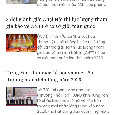
thông tin trên địa bàn, nhằm bổ sung
dữ liệu, thu nhận mẫu ADN, góp phần
xác định danh tính hài cốt liệt sĩ còn
thiếu thông tin.
3 đội giành giải A tại Hội thi lực lượng tham
gia bảo vệ ANTT ở cơ sở giỏi toàn quốc
(PLVN) - Tối 7/8, tại Nhà hát Hoa
Phượng (TP Hải Phòng) diễn ra lễ tổng
kết và trao giải Hội thi lực lượng tham
gia bảo vệ an ninh trật tự (ANTT) ở cơ
sở giỏi toàn quốc lần thứ I năm 2026. 3
đội đến từ Hà Nội, TP Hồ Chí Minh và Hải
Phòng giảnh giải cao nhất.
Hưng Yên khai mạc Lễ hội và xúc tiến
thương mại nhãn lồng năm 2026
Tối 7/8, tại Công viên Nam Hòa
(phường Phố Hiến), UBND tỉnh Hưng Yên
tổ chức khai mạc Lễ hội và xúc tiến
thương mại nhãn lồng Hưng Yên năm