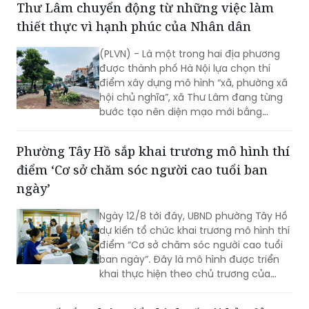
những kết quả rất đáng chú ý.
Thư Lâm chuyển động từ những việc làm
thiết thực vì hạnh phúc của Nhân dân
(PLVN) - Là một trong hai địa phương
được thành phố Hà Nội lựa chọn thí
điểm xây dựng mô hình “xã, phường xã
hội chủ nghĩa”, xã Thư Lâm đang từng
bước tạo nên diện mạo mới bằng
những việc làm cụ thể, thiết thực. Từ
những tuyến đường được chỉnh trang,
Phường Tây Hồ sắp khai trương mô hình thí
hàng cây, bồn hoa được chăm sóc đến
điểm ‘Cơ sở chăm sóc người cao tuổi ban
các ao hồ được cải tạo, làm sạch…, tất
cả đều thể hiện sự vào cuộc của cả hệ
ngày’
thống chính trị cùng sự đồng thuận
của Nhân dân với mục tiêu lấy người
Ngày 12/8 tới đây, UBND phường Tây Hồ
dân làm trung tâm, lấy chất lượng
dự kiến tổ chức khai trương mô hình thí
cuộc sống làm thước đo cho sự phát
điểm “Cơ sở chăm sóc người cao tuổi
triển.
ban ngày”. Đây là mô hình được triển
khai thực hiện theo chủ trương của
Thành phố Hà Nội về thí điểm mô hình