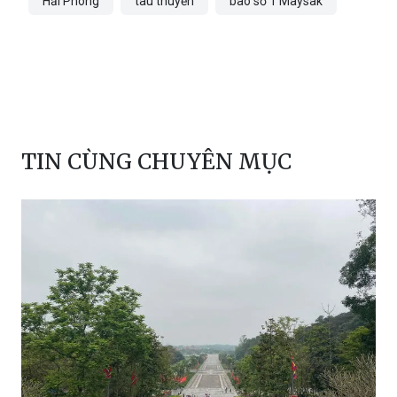
Hải Phòng
tàu thuyền
bão số 1 Maysak
TIN CÙNG CHUYÊN MỤC