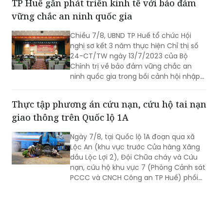
chăm sóc người cao tuổi ban ngày tại
TP Huế gắn phát triển kinh tế với bảo đảm
xã, phường.
vững chắc an ninh quốc gia
Chiều 7/8, UBND TP Huế tổ chức Hội
nghị sơ kết 3 năm thực hiện Chỉ thị số
24-CT/TW ngày 13/7/2023 của Bộ
Chính trị về bảo đảm vững chắc an
ninh quốc gia trong bối cảnh hội nhập
quốc tế toàn diện, sâu rộng.
Thực tập phương án cứu nạn, cứu hộ tai nạn
giao thông trên Quốc lộ 1A
Ngày 7/8, tại Quốc lộ 1A đoạn qua xã
Lộc An (khu vực trước Cửa hàng Xăng
dầu Lộc Lợi 2), Đội Chữa cháy và Cứu
nạn, cứu hộ khu vực 7 (Phòng Cảnh sát
PCCC và CNCH Công an TP Huế) phối
hợp UBND xã Lộc An tổ chức thực tập
phương án cứu nạn, cứu hộ đối với tình
huống tai nạn giao thông đường bộ có