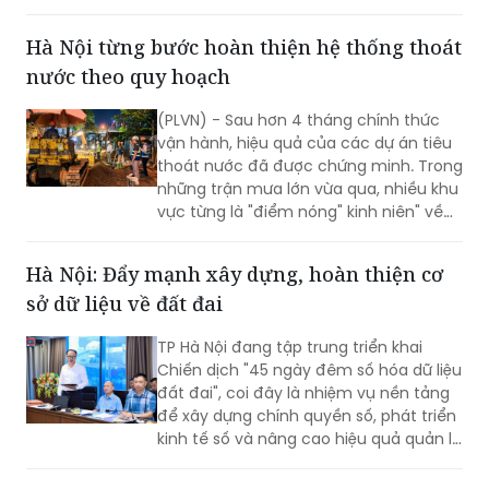
2026, thu hút đông đảo doanh nghiệp,
hợp tác xã, nhà vườn và du khách
tham dự.
Hà Nội từng bước hoàn thiện hệ thống thoát
nước theo quy hoạch
(PLVN) - Sau hơn 4 tháng chính thức
vận hành, hiệu quả của các dự án tiêu
thoát nước đã được chứng minh. Trong
những trận mưa lớn vừa qua, nhiều khu
vực từng là "điểm nóng" kinh niên" về
úng ngập đã ghi nhận sự cải thiện đáng
kể.
Hà Nội: Đẩy mạnh xây dựng, hoàn thiện cơ
sở dữ liệu về đất đai
TP Hà Nội đang tập trung triển khai
Chiến dịch "45 ngày đêm số hóa dữ liệu
đất đai", coi đây là nhiệm vụ nền tảng
để xây dựng chính quyền số, phát triển
kinh tế số và nâng cao hiệu quả quản lý
nhà nước về đất đai và đã đạt được