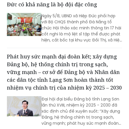
Đức có khả năng là bộ đội đặc công
Trung ương trước năm 2030, hướng tới
một đô thị xanh, thông minh, hiện đại
Ngày 5/8, UBND xã Hiệp Đức phối hợp
và là cực tăng trưởng mới của khu vực
với Bộ CHQS thành phố Đà Nẵng tổ
phía Bắc.
chức Hội thảo xác minh thông tin 17 hài
cốt nghi là mộ liệt sĩ tập thể được phát
hiện, cất bốc tại khu vực Đồi Thị, xã Hiệp
Đức.
Phát huy sức mạnh đại đoàn kết; xây dựng
Đảng bộ, hệ thống chính trị trong sạch,
vững mạnh – cơ sở để Đảng bộ và Nhân dân
các dân tộc tỉnh Lạng Sơn hoàn thành tốt
nhiệm vụ chính trị của nhiệm kỳ 2025 – 2030
Đại hội đại biểu Đảng bộ tỉnh Lạng Sơn
lần thứ XVIII, nhiệm kỳ 2025 - 2030 đã
xác định chủ đề xuyên suốt: “Xây dựng
Đảng, hệ thống chính trị trong sạch,
vững mạnh; phát huy sức mạnh đoàn