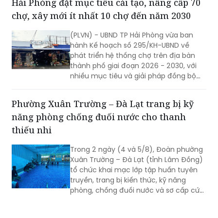
Hải Phòng đặt mục tiêu cải tạo, nâng cấp 70
nhận, kích hoạt tài khoản định danh
chợ, xây mới ít nhất 10 chợ đến năm 2030
điện tử cho người dân.
(PLVN) - UBND TP Hải Phòng vừa ban
hành Kế hoạch số 295/KH-UBND về
phát triển hệ thống chợ trên địa bàn
thành phố giai đoạn 2026 - 2030, với
nhiều mục tiêu và giải pháp đồng bộ
nhằm nâng cấp hạ tầng thương mại,
từng bước hiện đại hóa hoạt động kinh
Phường Xuân Trường – Đà Lạt trang bị kỹ
doanh, đáp ứng yêu cầu phát triển đô
năng phòng chống đuối nước cho thanh
thị và xây dựng nông thôn mới.
thiếu nhi
Trong 2 ngày (4 và 5/8), Đoàn phường
Xuân Trường – Đà Lạt (tỉnh Lâm Đồng)
tổ chức khai mạc lớp tập huấn tuyên
truyền, trang bị kiến thức, kỹ năng
phòng, chống đuối nước và sơ cấp cứu
cho thanh thiếu nhi năm 2026.