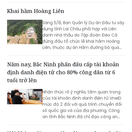
kết; huy động mọi nguồn lực, hiện thực
hóa khát vọng phát triển; xây dựng
Khai hầm Hoàng Liên
Lạng Sơn trở thành một cực tăng
trưởng của vùng Trung du và miền núi
Sáng 5/8, Ban Quản lý Dự án Đầu tư xây
Bắc Bộ”. Đây không chỉ là việc tổng kết
dựng tỉnh Lai Châu phối hợp với Liên
thực tiễn một cách toàn diện từ nhiệm
danh nhà thầu do Tập đoàn Đèo Cả
kỳ 2020 - 2025, mà còn thể hiện rõ
đứng đầu tổ chức lễ khai hầm Hoàng
tầm nhìn, bản lĩnh và quyết tâm chính
Liên, thuộc dự án Hầm đường bộ qua
trị của Đảng bộ tỉnh trong giai đoạn
đèo Hoàng Liên, kết nối tỉnh Lào Cai với
phát triển mới.
tỉnh Lai Châu.
Năm nay, Bắc Ninh phấn đấu cấp tài khoản
định danh điện tử cho 80% công dân từ 6
tuổi trở lên
Nhận thức rõ ý nghĩa, tầm quan trọng
của tài khoản định danh điện tử VneID
mức độ 2 đối với quá trình chuyển đổi
số quốc gia và của địa phương, Công
an tỉnh Bắc Ninh đã chỉ đạo công an
cấp xã triển khai đồng bộ nhiều giải
pháp nhằm đẩy mạnh công tác thu