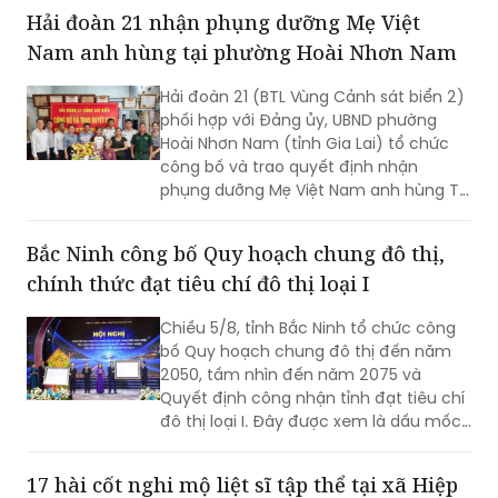
Hải đoàn 21 nhận phụng dưỡng Mẹ Việt
Nam anh hùng tại phường Hoài Nhơn Nam
Hải đoàn 21 (BTL Vùng Cảnh sát biển 2)
phối hợp với Đảng ủy, UBND phường
Hoài Nhơn Nam (tỉnh Gia Lai) tổ chức
công bố và trao quyết định nhận
phụng dưỡng Mẹ Việt Nam anh hùng Từ
Thị Nghiệm (SN 1933, trú tại khu phố
Giao Hội, phường Hoài Nhơn Nam, tỉnh
Bắc Ninh công bố Quy hoạch chung đô thị,
Gia Lai)
chính thức đạt tiêu chí đô thị loại I
Chiều 5/8, tỉnh Bắc Ninh tổ chức công
bố Quy hoạch chung đô thị đến năm
2050, tầm nhìn đến năm 2075 và
Quyết định công nhận tỉnh đạt tiêu chí
đô thị loại I. Đây được xem là dấu mốc
có ý nghĩa đặc biệt, tạo nền tảng quan
trọng để Bắc Ninh hiện thực hóa mục
17 hài cốt nghi mộ liệt sĩ tập thể tại xã Hiệp
tiêu trở thành thành phố trực thuộc