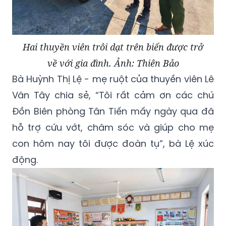
Hai thuyền viên trôi dạt trên biển được trở
về với gia đình. Ảnh: Thiên Bảo
Bà Huỳnh Thị Lệ - mẹ ruột của thuyền viên Lê
Văn Tây chia sẻ, “Tôi rất cảm ơn các chú
Đồn Biên phòng Tân Tiến mấy ngày qua đã
hỗ trợ cứu vớt, chăm sóc và giúp cho mẹ
con hôm nay tôi được đoàn tụ”, bà Lệ xúc
động.