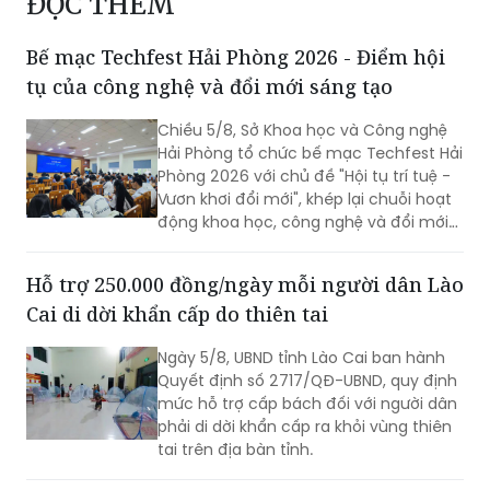
ĐỌC THÊM
Bế mạc Techfest Hải Phòng 2026 - Điểm hội
tụ của công nghệ và đổi mới sáng tạo
Chiều 5/8, Sở Khoa học và Công nghệ
Hải Phòng tổ chức bế mạc Techfest Hải
Phòng 2026 với chủ đề "Hội tụ trí tuệ -
Vươn khơi đổi mới", khép lại chuỗi hoạt
động khoa học, công nghệ và đổi mới
sáng tạo diễn ra trong hai ngày 4 - 5/8.
Hỗ trợ 250.000 đồng/ngày mỗi người dân Lào
Cai di dời khẩn cấp do thiên tai
Ngày 5/8, UBND tỉnh Lào Cai ban hành
Quyết định số 2717/QĐ-UBND, quy định
mức hỗ trợ cấp bách đối với người dân
phải di dời khẩn cấp ra khỏi vùng thiên
tai trên địa bàn tỉnh.