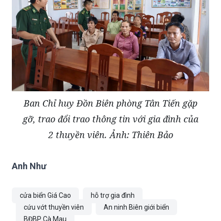
Ban Chỉ huy Đồn Biên phòng Tân Tiến gặp
gỡ, trao đổi trao thông tin với gia đình của
2 thuyền viên. Ảnh: Thiên Bảo
Anh Như
cửa biển Giá Cao
hỗ trợ gia đình
cứu vớt thuyền viên
An ninh Biên giới biển
BĐBP Cà Mau