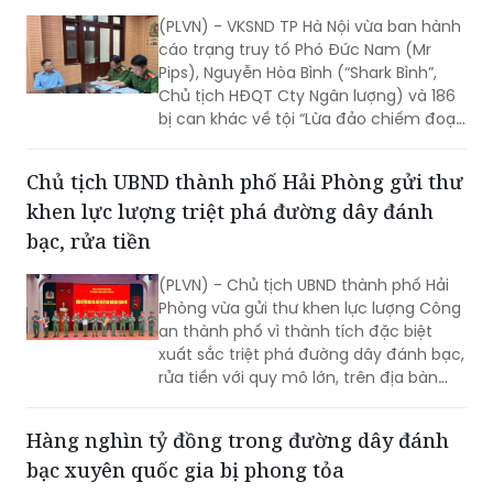
ngoại hối (forex) xuyên quốc gia: “Shark
Bình” bị cáo buộc rửa tiền gần 320 tỷ đồng
(PLVN) - VKSND TP Hà Nội vừa ban hành
cáo trạng truy tố Phó Đức Nam (Mr
Pips), Nguyễn Hòa Bình (“Shark Bình”,
Chủ tịch HĐQT Cty Ngân lượng) và 186
bị can khác về tội “Lừa đảo chiếm đoạt
tài sản, Rửa tiền, Tiêu thụ tài sản do
người khác phạm tội mà có”.
Chủ tịch UBND thành phố Hải Phòng gửi thư
khen lực lượng triệt phá đường dây đánh
bạc, rửa tiền
(PLVN) - Chủ tịch UBND thành phố Hải
Phòng vừa gửi thư khen lực lượng Công
an thành phố vì thành tích đặc biệt
xuất sắc triệt phá đường dây đánh bạc,
rửa tiền với quy mô lớn, trên địa bàn
rộng.