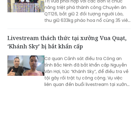
qua biên giới Quảng Trị
Lực lượng Bộ đội Biên phòng tỉnh Quảng
Trị vừa phối hợp với các đơn vị chức
năng triệt phá thành công Chuyên án
QT126, bắt giữ 2 đối tượng người Lào,
thu giữ 633kg pháo hoa nổ cùng 35 viên
ma túy tổng hợp được vận chuyển trái
phép từ Lào vào Việt Nam.
Livestream thách thức tại xưởng Vua Quạt,
‘Khánh Sky’ bị bắt khẩn cấp
Cơ quan Cảnh sát điều tra Công an
tỉnh Bắc Ninh đã bắt khẩn cấp Nguyễn
Văn Hợi, tức “Khánh Sky”, để điều tra về
tội gây rối trật tự công cộng. Vụ việc
liên quan đến buổi livestream tại xưởng
sản xuất của TikToker Vua Quạt, thu hút
hơn 200.000 lượt xem cùng thời điểm.