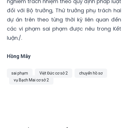
Thanh tra Chính phủ kiến nghị Thủ tướng chỉ
đạo Bộ Y tế kiểm điểm, có hình thức xử lý
nghiêm trách nhiệm theo quy định pháp luật
đối với Bộ trưởng, Thứ trưởng phụ trách hai
dự án trên theo từng thời kỳ liên quan đến
các vi phạm sai phạm được nêu trong Kết
luận./.
Hồng Mây
sai phạm
Việt Đức cơ sở 2
chuyển hồ sơ
vụ Bạch Mai cơ sở 2