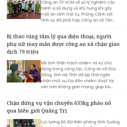
quyết mâu thuẫn tại xã Tân Vĩnh Lộc
Thực hiện chỉ đạo của Ban Giám đốc
Công an TP HCM về xử lý nghiêm các
hành vi sử dụng vũ khí, hung khí gây
mất an ninh trật tự, Phòng Cảnh sát
hình sự đã phối hợp Công an xã Tân
Vĩnh Lộc, Công an xã Đông Thạnh và
các đơn vị liên quan nhanh chóng điều
Bị thao túng tâm lý qua điện thoại, người
tra, làm rõ vụ “Cố ý gây thương tích” và
phụ nữ may mắn được công an xã chặn giao
“Gây rối trật tự công cộng” xảy ra ngày
30/7 tại ấp 14, xã Tân Vĩnh Lộc.
dịch 79 triệu
Với tinh thần trách nhiệm và sự chủ
động trong công tác, Công an xã Đức
Đồng, tỉnh Hà Tĩnh đã kịp thời ngăn
chặn một vụ lừa đảo chiếm đoạt tài
sản trên không gian mạng, giúp bà
N.T.S. (sinh năm 1958, trú tại xã Đức
Đồng) giữ lại số tiền 79 triệu đồng.
Chặn đứng vụ vận chuyển 633kg pháo nổ