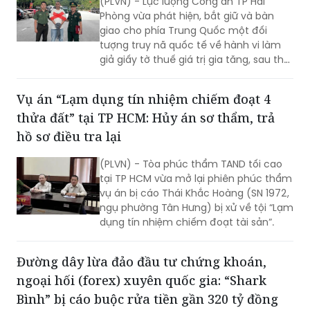
Bắt giữ đối tượng truy nã người nước ngoài
nhập cảnh trái phép để lẩn trốn
(PLVN) - Lực lượng Công an TP Hải
Phòng vừa phát hiện, bắt giữ và bàn
giao cho phía Trung Quốc một đối
tượng truy nã quốc tế về hành vi làm
giả giấy tờ thuế giá trị gia tăng, sau thời
gian lẩn trốn trên địa bàn thành phố.
Vụ án “Lạm dụng tín nhiệm chiếm đoạt 4
thửa đất” tại TP HCM: Hủy án sơ thẩm, trả
hồ sơ điều tra lại
(PLVN) - Tòa phúc thẩm TAND tối cao
tại TP HCM vừa mở lại phiên phúc thẩm
vụ án bị cáo Thái Khắc Hoàng (SN 1972,
ngụ phường Tân Hưng) bị xử về tội “Lạm
dụng tín nhiệm chiếm đoạt tài sản”.
Đường dây lừa đảo đầu tư chứng khoán,