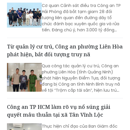
Hàng nghìn tỷ đồng trong đường dây đánh
bạc xuyên quốc gia bị phong tỏa
Cơ quan Cảnh sát điều tra Công an TP
Hải Phòng đã bắt tạm giam 28 đối
tượng liên quan đến đường dây tổ
chức đánh bạc xuyên quốc gia và rửa
tiền. Đáng chú ý, hơn 3.000 tỷ đồng
trong 2.003 tài khoản tại 36 ngân hàng
đã bị phong tỏa để phục vụ điều tra.
Từ quản lý cư trú, Công an phường Liên Hòa
phát hiện, bắt đối tượng truy nã
Qua công tác quản lý cư trú, Công an
phường Liên Hòa (tỉnh Quảng Ninh)
phát hiện Nguyễn Điểm Tựa, đối tượng
đang bị Công an tỉnh Ninh Bình truy nã
về tội “Trộm cắp tài sản”, hiện lưu trú
trên địa bàn.
Công an TP HCM làm rõ vụ nổ súng giải