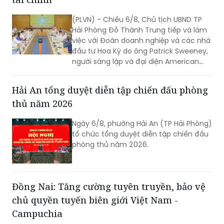
(PLVN) - Chiều 6/8, Chủ tịch UBND TP
Hải Phòng Đỗ Thành Trung tiếp và làm
việc với Đoàn doanh nghiệp và các nhà
đầu tư Hoa Kỳ do ông Patrick Sweeney,
người sáng lập và đại diện American
Kestrel Global Strategies Group làm
Trưởng đoàn đến thăm, làm việc và
Hải An tổng duyệt diễn tập chiến đấu phòng
tìm hiểu cơ hội đầu tư tại Hải Phòng.
thủ năm 2026
Ngày 6/8, phường Hải An (TP Hải Phòng)
tổ chức tổng duyệt diễn tập chiến đấu
phòng thủ năm 2026.
Đồng Nai: Tăng cường tuyên truyền, bảo vệ
chủ quyền tuyến biên giới Việt Nam -
Campuchia