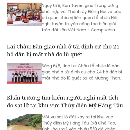
Ngày 6/8, Ban Tuyên giáo Trung ương
phối hợp với Thành ủy Đồng Nai và các
cơ quan, đơn vị liên quan tổ chức Hội
nghị tuyên truyền công tác biên giới
trên đất liền Việt Nam - Campuchia
năm 2026.
Lai Châu: Bàn giao nhà ở tái định cư cho 24
hộ dân bị mất nhà do lũ quét
Sáng 6/8, tỉnh Lai Châu tổ chức lễ bàn
giao nhà ở tái định cư cho 24 hộ dân bị
mất nhà do lũ quét tại xã Mường Than.
Khẩn trương tìm kiếm người nghi mất tích
do sạt lở tại khu vực Thủy điện Mý Háng Tầu
Một vụ sạt lở đất xảy ra tại khu vực
Thủy điện Mý Háng Tầu (xã Chế Tạo,
tỉnh Lào Cai) vào chiều 5/8 đã khiến