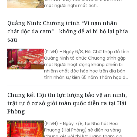
một người nghi mất tích.
Quảng Ninh: Chương trình “Vì nạn nhân
chất độc da cam” - không để ai bị bỏ lại phía
sau
(PLVN) – Ngày 6/8, Hội Chữ thập đỏ tỉnh
Quảng Ninh tổ chức Chương trình gặp
mặt Người hoạt động kháng chiến bị
nhiễm chất độc hóa học trên địa bàn
tỉnh nhân sự kiện 65 năm Thảm họa da
cam ở Việt Nam (10/8/1961 -
10/8/2026) và tổng kết 5 năm phong
Chung kết Hội thi lực lượng bảo vệ an ninh,
trào “Vì nạn nhân chất độc da cam”.
trật tự ở cơ sở giỏi toàn quốc diễn ra tại Hải
Phòng
(PLVN) - Ngày 7/8, tại Nhà hát Hoa
Phượng (Hải Phòng) sẽ diễn ra vòng
Chung kết Hội thi lực lượng tham gia