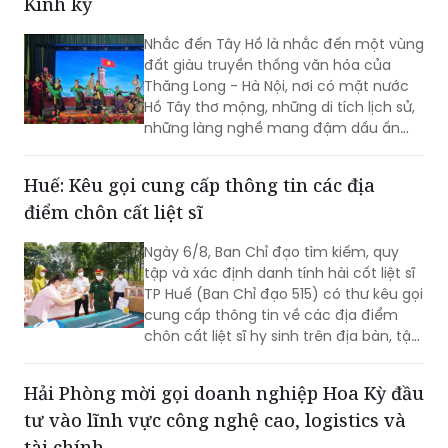
Kinh kỳ
tốc độ và không chấp hành tín hiệu
đèn giao thông.
Nhắc đến Tây Hồ là nhắc đến một vùng
đất giàu truyền thống văn hóa của
Thăng Long - Hà Nội, nơi có mặt nước
Hồ Tây thơ mộng, những di tích lịch sử,
những làng nghề mang đậm dấu ấn
dân gian và những con người luôn biết
trân trọng, gìn giữ các giá trị văn hóa
Huế: Kêu gọi cung cấp thông tin các địa
nghìn năm văn hiến.
điểm chôn cất liệt sĩ
Ngày 6/8, Ban Chỉ đạo tìm kiếm, quy
tập và xác định danh tính hài cốt liệt sĩ
TP Huế (Ban Chỉ đạo 515) có thư kêu gọi
cung cấp thông tin về các địa điểm
chôn cất liệt sĩ hy sinh trên địa bàn, tập
trung tại khu vực đèo Phước Tượng,
đèo Hải Vân (xã Chân Mây - Lăng Cô)
Hải Phòng mời gọi doanh nghiệp Hoa Kỳ đầu
và khu vực sông Truồi (xã Lộc An).
tư vào lĩnh vực công nghệ cao, logistics và
tài chính