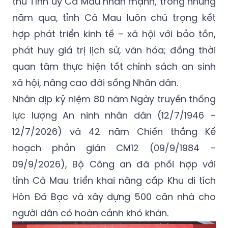
thư Tỉnh ủy Cà Mau nhấn mạnh, trong những
năm qua, tỉnh Cà Mau luôn chú trọng kết
hợp phát triển kinh tế – xã hội với bảo tồn,
phát huy giá trị lịch sử, văn hóa; đồng thời
quan tâm thực hiện tốt chính sách an sinh
xã hội, nâng cao đời sống Nhân dân.
Nhân dịp kỷ niệm 80 năm Ngày truyền thống
lực lượng An ninh nhân dân (12/7/1946 –
12/7/2026) và 42 năm Chiến thắng Kế
hoạch phản gián CM12 (09/9/1984 –
09/9/2026), Bộ Công an đã phối hợp với
tỉnh Cà Mau triển khai nâng cấp Khu di tích
Hòn Đá Bạc và xây dựng 500 căn nhà cho
người dân có hoàn cảnh khó khăn.