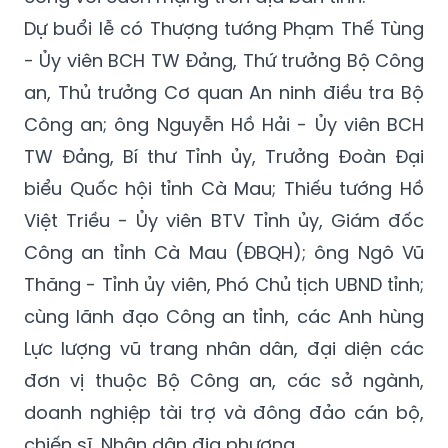
Dự buổi lễ có Thượng tướng Phạm Thế Tùng
- Ủy viên BCH TW Đảng, Thứ trưởng Bộ Công
an, Thủ trưởng Cơ quan An ninh điều tra Bộ
Công an; ông Nguyễn Hồ Hải - Ủy viên BCH
TW Đảng, Bí thư Tỉnh ủy, Trưởng Đoàn Đại
biểu Quốc hội tỉnh Cà Mau; Thiếu tướng Hồ
Việt Triều - Ủy viên BTV Tỉnh ủy, Giám đốc
Công an tỉnh Cà Mau (ĐBQH); ông Ngô Vũ
Thăng - Tỉnh ủy viên, Phó Chủ tịch UBND tỉnh;
cùng lãnh đạo Công an tỉnh, các Anh hùng
Lực lượng vũ trang nhân dân, đại diện các
đơn vị thuộc Bộ Công an, các sở ngành,
doanh nghiệp tài trợ và đông đảo cán bộ,
chiến sĩ, Nhân dân địa phương.