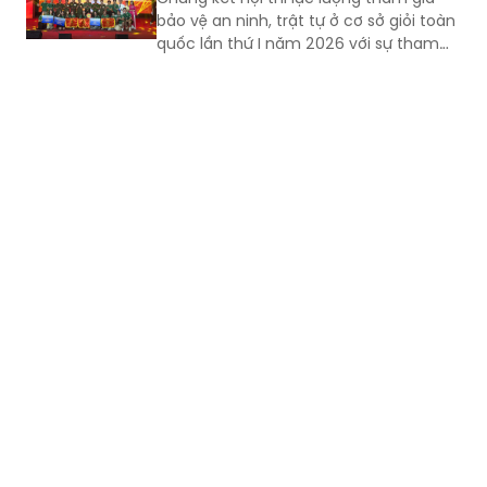
bảo vệ an ninh, trật tự ở cơ sở giỏi toàn
quốc lần thứ I năm 2026 với sự tham
gia của 8 đội tuyển xuất sắc đại diện
cho 34 tỉnh, TP.