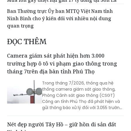
Mưa lớn gây thiệt hại gần 17 tỷ đồng tại Sơn La
Ban Thường trực Ủy ban MTTQ Việt Nam tỉnh
Ninh Bình cho ý kiến đối với nhiều nội dung
quan trọng
ĐỌC THÊM
Camera giám sát phát hiện hơn 3.000
trường hợp ô tô vi phạm giao thông trong
tháng 7trên địa bàn tỉnh Phú Thọ
Trong tháng 7/2026, thông qua hệ
thống camera giám sát giao thông,
Phòng Cảnh sát giao thông (CSGT)
Công an tỉnh Phú Thọ đã phát hiện và
gửi thông báo xử lý đối với 3.055 trường
hợp ô tô vi phạm trật tự an toàn giao
thông (TTATGT). Các lỗi vi phạm phổ
Nét đẹp người Tây Hồ – giữ hồn di sản đất
biến tập trung vào hành vi chạy quá