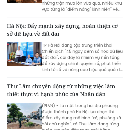
những trận mưa lớn vừa qua, nhiều khu
vực từng là "điểm nóng" kinh niên" về
úng ngập đã ghi nhận sự cải thiện đáng
kể.
Hà Nội: Đẩy mạnh xây dựng, hoàn thiện cơ
sở dữ liệu về đất đai
TP Hà Nội đang tập trung triển khai
Chiến dịch "45 ngày đêm số hóa dữ liệu
đất đai", coi đây là nhiệm vụ nền tảng
để xây dựng chính quyền số, phát triển
kinh tế số và nâng cao hiệu quả quản lý
nhà nước về đất đai và đã đạt được
những kết quả rất đáng chú ý.
Thư Lâm chuyển động từ những việc làm
thiết thực vì hạnh phúc của Nhân dân
(PLVN) - Là một trong hai địa phương
được thành phố Hà Nội lựa chọn thí
điểm xây dựng mô hình “xã, phường xã
hội chủ nghĩa”, xã Thư Lâm đang từng