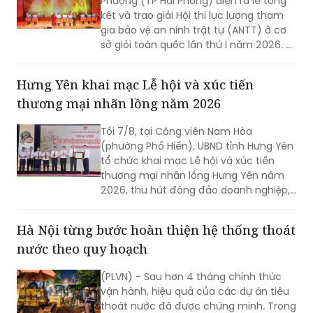
Phượng (TP Hải Phòng) diễn ra lễ tổng
kết và trao giải Hội thi lực lượng tham
gia bảo vệ an ninh trật tự (ANTT) ở cơ
sở giỏi toàn quốc lần thứ I năm 2026. 3
đội đến từ Hà Nội, TP Hồ Chí Minh và Hải
Phòng giảnh giải cao nhất.
Hưng Yên khai mạc Lễ hội và xúc tiến
thương mại nhãn lồng năm 2026
Tối 7/8, tại Công viên Nam Hòa
(phường Phố Hiến), UBND tỉnh Hưng Yên
tổ chức khai mạc Lễ hội và xúc tiến
thương mại nhãn lồng Hưng Yên năm
2026, thu hút đông đảo doanh nghiệp,
hợp tác xã, nhà vườn và du khách
tham dự.
Hà Nội từng bước hoàn thiện hệ thống thoát
nước theo quy hoạch
(PLVN) - Sau hơn 4 tháng chính thức
vận hành, hiệu quả của các dự án tiêu
thoát nước đã được chứng minh. Trong