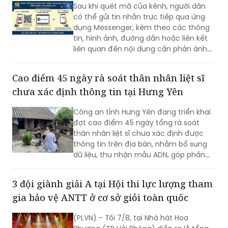
Sau khi quét mã của kênh, người dân
lịch sử.
có thể gửi tin nhắn trực tiếp qua ứng
dụng Messenger, kèm theo các thông
tin, hình ảnh, đường dẫn hoặc liên kết
liên quan đến nội dung cần phản ánh...
Cao điểm 45 ngày rà soát thân nhân liệt sĩ
chưa xác định thông tin tại Hưng Yên
Công an tỉnh Hưng Yên đang triển khai
đợt cao điểm 45 ngày tổng rà soát
thân nhân liệt sĩ chưa xác định được
thông tin trên địa bàn, nhằm bổ sung
dữ liệu, thu nhận mẫu ADN, góp phần
xác định danh tính hài cốt liệt sĩ còn
thiếu thông tin.
3 đội giành giải A tại Hội thi lực lượng tham
gia bảo vệ ANTT ở cơ sở giỏi toàn quốc
(PLVN) - Tối 7/8, tại Nhà hát Hoa