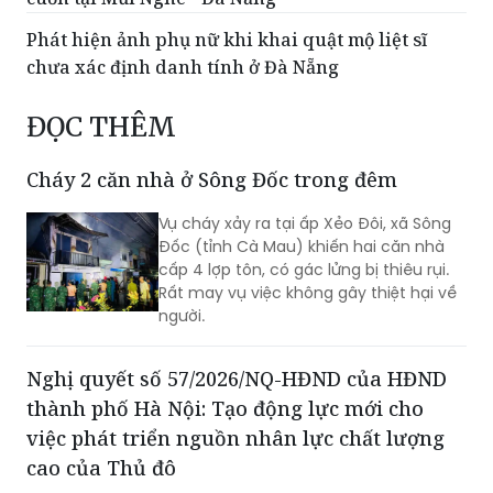
Phát hiện ảnh phụ nữ khi khai quật mộ liệt sĩ
chưa xác định danh tính ở Đà Nẵng
ĐỌC THÊM
Cháy 2 căn nhà ở Sông Đốc trong đêm
Vụ cháy xảy ra tại ấp Xẻo Đôi, xã Sông
Đốc (tỉnh Cà Mau) khiến hai căn nhà
cấp 4 lợp tôn, có gác lửng bị thiêu rụi.
Rất may vụ việc không gây thiệt hại về
người.
Nghị quyết số 57/2026/NQ-HĐND của HĐND
thành phố Hà Nội: Tạo động lực mới cho
việc phát triển nguồn nhân lực chất lượng
cao của Thủ đô