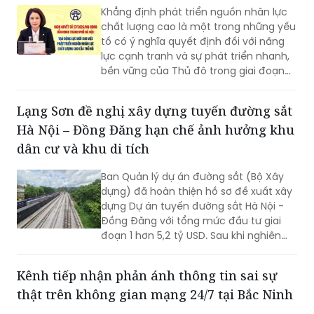
Khẳng định phát triển nguồn nhân lực
chất lượng cao là một trong những yếu
tố có ý nghĩa quyết định đối với năng
lực cạnh tranh và sự phát triển nhanh,
bền vững của Thủ đô trong giai đoạn
mới, Phó Giám đốc Sở Nội vụ thành phố
Hà Nội Ngô Minh Hoàng cho rằng, điểm
Lạng Sơn đề nghị xây dựng tuyến đường sắt
quan trọng của Nghị quyết số
Hà Nội – Đồng Đăng hạn chế ảnh hưởng khu
57/2026/NQ-HĐND là tạo lập cơ chế
đầu tư có trọng tâm cho nguồn nhân
dân cư và khu di tích
lực, gắn đào tạo, bồi dưỡng với nhu cầu
sử dụng và yêu cầu giải quyết những
Ban Quản lý dự án đường sắt (Bộ Xây
vấn đề thực tiễn của Thành phố.
dựng) đã hoàn thiện hồ sơ đề xuất xây
dựng Dự án tuyến đường sắt Hà Nội -
Đồng Đăng với tổng mức đầu tư giai
đoạn 1 hơn 5,2 tỷ USD. Sau khi nghiên
cứu hồ sơ dự án, UBND tỉnh Lạng Sơn đã
có góp ý một số nội dung, trong đó đề
Kênh tiếp nhận phản ánh thông tin sai sự
nghị nghiên cứu hướng tuyến đảm bảo
thật trên không gian mạng 24/7 tại Bắc Ninh
hạn chế tối đa ảnh hưởng hưởng đến
trường học, khu dân cư và khu di tích