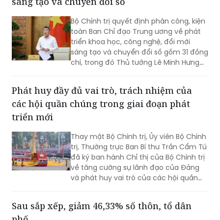
sáng tạo và chuyển đổi số
Bộ Chính trị quyết định phân công, kiện
toàn Ban Chỉ đạo Trung ương về phát
triển khoa học, công nghệ, đổi mới
sáng tạo và chuyển đổi số gồm 31 đồng
chí, trong đó Thủ tướng Lê Minh Hưng
làm Trưởng Ban.
Phát huy đầy đủ vai trò, trách nhiệm của
các hội quần chúng trong giai đoạn phát
triển mới
Thay mặt Bộ Chính trị, Ủy viên Bộ Chính
trị, Thường trực Ban Bí thư Trần Cẩm Tú
đã ký ban hành Chỉ thị của Bộ Chính trị
về tăng cường sự lãnh đạo của Đảng
và phát huy vai trò của các hội quần
chúng trong giai đoạn phát triển mới
(Chỉ thị số 11-CT/TW)
Sau sắp xếp, giảm 46,33% số thôn, tổ dân
phố