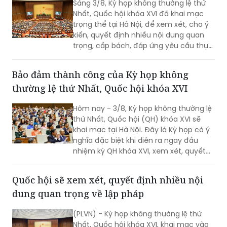
Sáng 3/8, Kỳ họp không thường lệ thứ
Nhất, Quốc hội khóa XVI đã khai mạc
trọng thể tại Hà Nội, để xem xét, cho ý
kiến, quyết định nhiều nội dung quan
trọng, cấp bách, đáp ứng yêu cầu thực
tiễn, vì sự phát triển nhanh, bền vững
của đất nước.
Bảo đảm thành công của Kỳ họp không
thường lệ thứ Nhất, Quốc hội khóa XVI
Hôm nay - 3/8, Kỳ họp không thường lệ
thứ Nhất, Quốc hội (QH) khóa XVI sẽ
khai mạc tại Hà Nội. Đây là Kỳ họp có ý
nghĩa đặc biệt khi diễn ra ngay đầu
nhiệm kỳ QH khóa XVI, xem xét, quyết
định nhiều nội dung quan trọng về
công tác lập pháp, công tác nhân sự
Quốc hội sẽ xem xét, quyết định nhiều nội
và các vấn đề thuộc thẩm quyền của
dung quan trọng về lập pháp
QH. Việc các cơ quan của QH và Chính
phủ khẩn trương hoàn tất công tác
(PLVN) - Kỳ họp không thường lệ thứ
chuẩn bị cho thấy quyết tâm đưa các
Nhất, Quốc hội khóa XVI, khai mạc vào
chủ trương của Đảng nhanh chóng đi