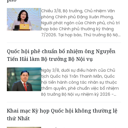
Chiều 3/8, Bộ trưởng, Chủ nhiệm Văn
phòng Chính phủ Đặng Xuân Phong,
Người phát ngôn của Chính phủ, chủ trì
họp báo Chính phủ thường kỳ tháng
7/2026. Tại họp báo, Thứ trưởng Bộ Nội
vụ Nguyễn Thị Hà đã thông tin về kết
quả sắp xếp các thôn, tổ dân phố trên
Quốc hội phê chuẩn bổ nhiệm ông Nguyễn
toàn quốc.
Tiến Hải làm Bộ trưởng Bộ Nội vụ
Ngày 3/8, dưới sự điều hành của Chủ
tịch Quốc hội Trần Thanh Mẫn, Quốc
hội tiến hành công tác nhân sự thuộc
thẩm quyền, phê chuẩn việc bổ nhiệm
Bộ trưởng Bộ Nội vụ nhiệm kỳ 2026 -
2031 đối với ông Nguyễn Tiến Hải, Ủy
viên Ban Chấp hành Trung ương Đảng,
Khai mạc Kỳ họp Quốc hội không thường lệ
quyền Bộ trưởng Bộ Nội vụ.
thứ Nhất