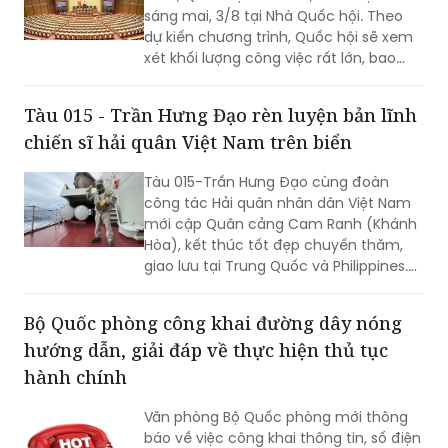
sáng mai, 3/8 tại Nhà Quốc hội. Theo
vào cuộc sống thông qua những quyết
dự kiến chương trình, Quốc hội sẽ xem
sách kịp thời của QH.
xét khối lượng công việc rất lớn, bao
gồm dự kiến biểu quyết thông qua
nhiều dự án luật quan trọng...
Tàu 015 - Trần Hưng Đạo rèn luyện bản lĩnh
chiến sĩ hải quân Việt Nam trên biển
Tàu 015-Trần Hưng Đạo cùng đoàn
công tác Hải quân nhân dân Việt Nam
mới cập Quân cảng Cam Ranh (Khánh
Hòa), kết thúc tốt đẹp chuyến thăm,
giao lưu tại Trung Quốc và Philippines.
Trong điều kiện hoạt động liên tục trên
biển, tàu đã duy trì nghiêm các chế độ
Bộ Quốc phòng công khai đường dây nóng
trực sẵn sàng chiến đấu, trực canh, đi
hướng dẫn, giải đáp về thực hiện thủ tục
ca; tổ chức luyện tập các phương án...
hành chính
Văn phòng Bộ Quốc phòng mới thông
báo về việc công khai thông tin, số điện