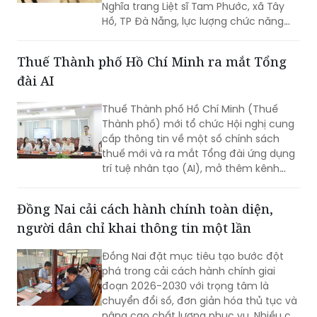
Nghĩa trang Liệt sĩ Tam Phước, xã Tây
Hồ, TP Đà Nẵng, lực lượng chức năng
phát hiện nhiều di vật, trong đó đáng
chú ý có di ảnh một phụ nữ.
Thuế Thành phố Hồ Chí Minh ra mắt Tổng
đài AI
Thuế Thành phố Hồ Chí Minh (Thuế
Thành phố) mới tổ chức Hội nghị cung
cấp thông tin về một số chính sách
thuế mới và ra mắt Tổng đài ứng dụng
trí tuệ nhân tạo (AI), mở thêm kênh
cung cấp thông tin thuế qua nền tảng
thanh toán số.
Đồng Nai cải cách hành chính toàn diện,
người dân chỉ khai thông tin một lần
Đồng Nai đặt mục tiêu tạo bước đột
phá trong cải cách hành chính giai
đoạn 2026-2030 với trọng tâm là
chuyển đổi số, đơn giản hóa thủ tục và
nâng cao chất lượng phục vụ. Nhiều chỉ