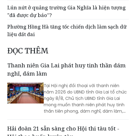
Lún nứt ở quảng trường Gia Nghĩa là hiện tượng
"đã được dự báo”?
Phường Hồng Hà tăng tốc chiến dịch làm sạch dữ
liệu đất đai
ĐỌC THÊM
Thanh niên Gia Lai phát huy tinh thần dám
nghĩ, dám làm
Tại Hội nghị đối thoại với thanh niên
năm 2026 do UBND tỉnh Gia Lai tổ chức
ngày 8/8, Chủ tịch UBND tỉnh Gia Lai
mong muốn thanh niên phát huy tinh
thần tiên phong, dám nghĩ, dám làm,
chủ động học tập, đổi mới sáng tạo và
gắn khát vọng cá nhân với khát vọng
Hải đoàn 21 sẵn sàng cho Hội thi tàu tốt -
phát triển của quê hương.