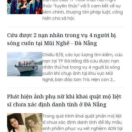
thức “tuyên thức” với 5 cam kết về sự
liêm chính, thượng tôn pháp luật, cống
hiến cho xã hội.
Cứu được 2 nạn nhân trong vụ 4 người bị
sóng cuốn tại Mũi Nghê - Đà Nẵng
Chiều 8/8, các lực lượng tìm kiếm, cứu
nạn tại TP Đà Nẵng đã cứu được nạn
nhân thứ hai trong vụ 4 người bị sóng
cuốn khi chụp ảnh tại khu vực Mũi
Nghê, bán đảo Sơn Trà. Hiện còn 2
người chưa tìm thấy.
Phát hiện ảnh phụ nữ khi khai quật mộ liệt
sĩ chưa xác định danh tính ở Đà Nẵng
Trong quá trình khai quật phần mộ liệt
sĩ chưa xác định danh tính để lấy mẫu
sinh phẩm phục vụ xét nghiệm ADN tại