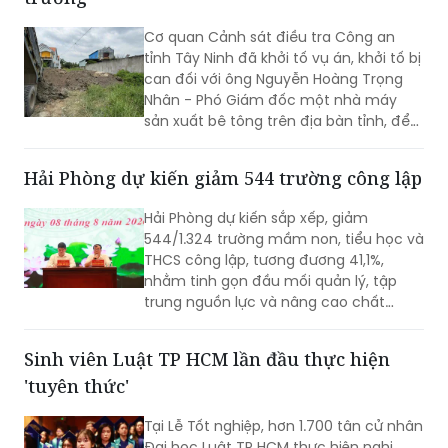
Cơ quan Cảnh sát điều tra Công an
tỉnh Tây Ninh đã khởi tố vụ án, khởi tố bị
can đối với ông Nguyễn Hoàng Trọng
Nhân - Phó Giám đốc một nhà máy
sản xuất bê tông trên địa bàn tỉnh, để
điều tra về hành vi “Gây ô nhiễm môi
trường”. Vụ án được xác định liên quan
Hải Phòng dự kiến giảm 544 trường công lập
đến việc đổ, chôn lấp trái phép hơn
400 tấn bê tông thải ra môi trường.
Hải Phòng dự kiến sắp xếp, giảm
544/1.324 trường mầm non, tiểu học và
THCS công lập, tương đương 41,1%,
nhằm tinh gọn đầu mối quản lý, tập
trung nguồn lực và nâng cao chất
lượng giáo dục. Việc sắp xếp phải hoàn
thành trước ngày 20/8/2026.
Sinh viên Luật TP HCM lần đầu thực hiện
'tuyên thức'
Tại Lễ Tốt nghiệp, hơn 1.700 tân cử nhân
Đại học Luật TP HCM thực hiện nghi