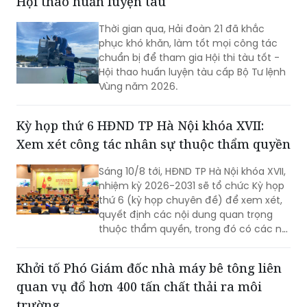
Hội thao huấn luyện tàu
Thời gian qua, Hải đoàn 21 đã khắc
phục khó khăn, làm tốt mọi công tác
chuẩn bị để tham gia Hội thi tàu tốt -
Hội thao huấn luyện tàu cấp Bộ Tư lệnh
Vùng năm 2026.
Kỳ họp thứ 6 HĐND TP Hà Nội khóa XVII:
Xem xét công tác nhân sự thuộc thẩm quyền
Sáng 10/8 tới, HĐND TP Hà Nội khóa XVII,
nhiệm kỳ 2026-2031 sẽ tổ chức Kỳ họp
thứ 6 (kỳ họp chuyên đề) để xem xét,
quyết định các nội dung quan trọng
thuộc thẩm quyền, trong đó có các nội
dung về công tác nhân sự.
Khởi tố Phó Giám đốc nhà máy bê tông liên
quan vụ đổ hơn 400 tấn chất thải ra môi
trường