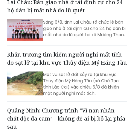
Lai Châu: Bàn giao nhà ở tái định cư cho 24
hộ dân bị mất nhà do lũ quét
Sáng 6/8, tỉnh Lai Châu tổ chức lễ bàn
giao nhà ở tái định cư cho 24 hộ dân bị
mất nhà do lũ quét tại xã Mường Than.
Khẩn trương tìm kiếm người nghi mất tích
do sạt lở tại khu vực Thủy điện Mý Háng Tầu
Một vụ sạt lở đất xảy ra tại khu vực
Thủy điện Mý Háng Tầu (xã Chế Tạo,
tỉnh Lào Cai) vào chiều 5/8 đã khiến
một người nghi mất tích.
Quảng Ninh: Chương trình “Vì nạn nhân
chất độc da cam” - không để ai bị bỏ lại phía
sau