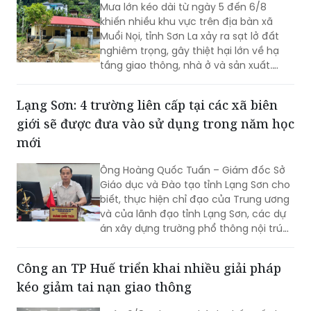
Mưa lớn kéo dài từ ngày 5 đến 6/8
khiến nhiều khu vực trên địa bàn xã
Muổi Nọi, tỉnh Sơn La xảy ra sạt lở đất
nghiêm trọng, gây thiệt hại lớn về hạ
tầng giao thông, nhà ở và sản xuất.
Chính quyền địa phương đã khẩn
trương sơ tán 84 hộ dân ra khỏi khu vực
Lạng Sơn: 4 trường liên cấp tại các xã biên
nguy hiểm.
giới sẽ được đưa vào sử dụng trong năm học
mới
Ông Hoàng Quốc Tuấn – Giám đốc Sở
Giáo dục và Đào tạo tỉnh Lạng Sơn cho
biết, thực hiện chỉ đạo của Trung ương
và của lãnh đạo tỉnh Lạng Sơn, các dự
án xây dựng trường phổ thông nội trú
liên cấp tiểu học và trung học cơ sở tại
các xã biên giới Lạng Sơn sẽ tiếp tục
Công an TP Huế triển khai nhiều giải pháp
được đẩy nhanh tiến độ, hoàn thành
kéo giảm tai nạn giao thông
giai đoạn 1 bốn trường học, kịp thời đưa
vào sử dụng trong năm học 2026-