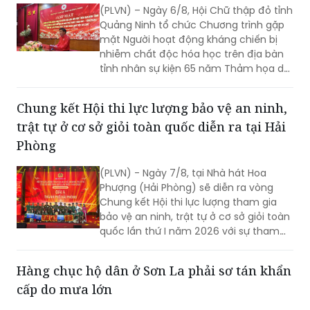
(PLVN) – Ngày 6/8, Hội Chữ thập đỏ tỉnh
Quảng Ninh tổ chức Chương trình gặp
mặt Người hoạt động kháng chiến bị
nhiễm chất độc hóa học trên địa bàn
tỉnh nhân sự kiện 65 năm Thảm họa da
cam ở Việt Nam (10/8/1961 -
10/8/2026) và tổng kết 5 năm phong
Chung kết Hội thi lực lượng bảo vệ an ninh,
trào “Vì nạn nhân chất độc da cam”.
trật tự ở cơ sở giỏi toàn quốc diễn ra tại Hải
Phòng
(PLVN) - Ngày 7/8, tại Nhà hát Hoa
Phượng (Hải Phòng) sẽ diễn ra vòng
Chung kết Hội thi lực lượng tham gia
bảo vệ an ninh, trật tự ở cơ sở giỏi toàn
quốc lần thứ I năm 2026 với sự tham
gia của 8 đội tuyển xuất sắc đại diện
cho 34 tỉnh, TP.
Hàng chục hộ dân ở Sơn La phải sơ tán khẩn
cấp do mưa lớn