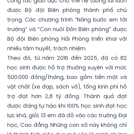
công tác giáo dục cho thế hệ tương lai luôn
được Bộ đội Biên phòng thành phố chú
trọng. Các chương trình “Nâng bước em tới
trường” và “Con nuôi Đồn Biên phòng” được
Bộ đội Biên phòng Hải Phòng triển khai với
nhiều tâm huyết, trách nhiệm.
Theo đó, từ năm 2016 đến 2025, đã có 82
học sinh được hỗ trợ thường xuyên với mức
500.000 đồng/tháng, bao gồm tiền mặt và
vật chất (xe đạp, sách vở), tổng kinh phí hỗ
trợ đạt hơn 2,8 tỷ đồng. Thành quả đạt
được đáng tự hào khi 100% học sinh đạt học
lực khá, giỏi; 13 em đã đỗ vào các trường Đại
học, Cao đẳng. Những con số này không chỉ