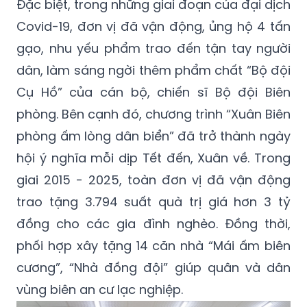
Đặc biệt, trong những giai đoạn của đại dịch
Covid-19, đơn vị đã vận động, ủng hộ 4 tấn
gạo, nhu yếu phẩm trao đến tận tay người
dân, làm sáng ngời thêm phẩm chất “Bộ đội
Cụ Hồ” của cán bộ, chiến sĩ Bộ đội Biên
phòng. Bên cạnh đó, chương trình “Xuân Biên
phòng ấm lòng dân biển” đã trở thành ngày
hội ý nghĩa mỗi dịp Tết đến, Xuân về. Trong
giai 2015 - 2025, toàn đơn vị đã vận động
trao tặng 3.794 suất quà trị giá hơn 3 tỷ
đồng cho các gia đình nghèo. Đồng thời,
phối hợp xây tặng 14 căn nhà “Mái ấm biên
cương”, “Nhà đồng đội” giúp quân và dân
vùng biên an cư lạc nghiệp.