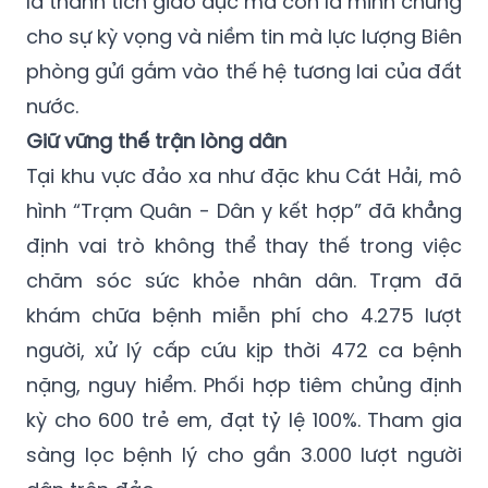
là thành tích giáo dục mà còn là minh chứng
cho sự kỳ vọng và niềm tin mà lực lượng Biên
phòng gửi gắm vào thế hệ tương lai của đất
nước.
Giữ vững thế trận lòng dân
Tại khu vực đảo xa như đặc khu Cát Hải, mô
hình “Trạm Quân - Dân y kết hợp” đã khẳng
định vai trò không thể thay thế trong việc
chăm sóc sức khỏe nhân dân. Trạm đã
khám chữa bệnh miễn phí cho 4.275 lượt
người, xử lý cấp cứu kịp thời 472 ca bệnh
nặng, nguy hiểm. Phối hợp tiêm chủng định
kỳ cho 600 trẻ em, đạt tỷ lệ 100%. Tham gia
sàng lọc bệnh lý cho gần 3.000 lượt người