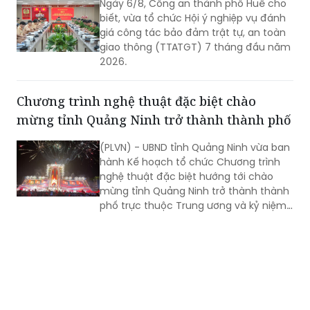
Ngày 6/8, Công an thành phố Huế cho
2027.
biết, vừa tổ chức Hội ý nghiệp vụ đánh
giá công tác bảo đảm trật tự, an toàn
giao thông (TTATGT) 7 tháng đầu năm
2026.
Chương trình nghệ thuật đặc biệt chào
mừng tỉnh Quảng Ninh trở thành thành phố
(PLVN) - UBND tỉnh Quảng Ninh vừa ban
hành Kế hoạch tổ chức Chương trình
nghệ thuật đặc biệt hướng tới chào
mừng tỉnh Quảng Ninh trở thành thành
phố trực thuộc Trung ương và kỷ niệm
81 năm Ngày Cách mạng Tháng Tám
thành công (19/8/1945 - 19/8/2026),
Quốc khánh nước Cộng hòa xã hội chủ
nghĩa Việt Nam (2/9/1945 - 2/9/2026).