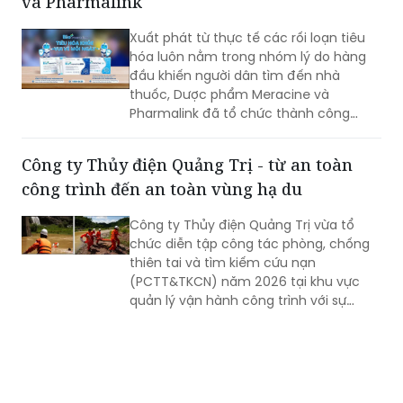
và Pharmalink
Xuất phát từ thực tế các rối loạn tiêu
hóa luôn nằm trong nhóm lý do hàng
đầu khiến người dân tìm đến nhà
thuốc, Dược phẩm Meracine và
Pharmalink đã tổ chức thành công
chương trình đào tạo trực tuyến “Hiểu
đúng về bệnh lý tiêu hóa - Nâng cao
Công ty Thủy điện Quảng Trị - từ an toàn
hiệu quả tư vấn cho Dược sĩ Nhà thuốc”.
công trình đến an toàn vùng hạ du
Sự kiện có sự góp mặt của chuyên gia
đầu ngành, giúp chuẩn hóa quy trình tư
Công ty Thủy điện Quảng Trị vừa tổ
vấn và mang lại góc nhìn y khoa chuẩn
chức diễn tập công tác phòng, chống
xác cho đội ngũ dược sĩ khi tư vấn cho
thiên tai và tìm kiếm cứu nạn
khách hàng.
(PCTT&TKCN) năm 2026 tại khu vực
quản lý vận hành công trình với sự
tham gia của Ban Chỉ huy Phòng thủ
dân sự và các đội xung kích thuộc Phân
xưởng Sửa chữa, Phân xưởng Vận hành
và khối Văn phòng.