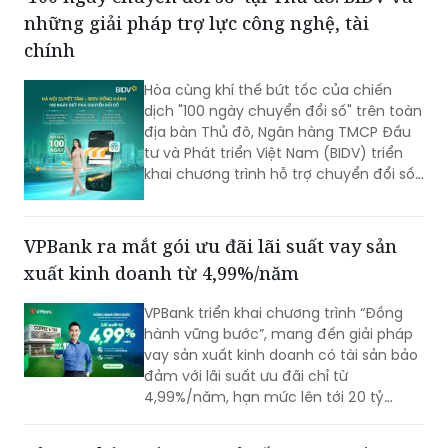
những giải pháp trợ lực công nghệ, tài
chính
Hòa cùng khí thế bứt tốc của chiến
dịch "100 ngày chuyển đổi số" trên toàn
địa bàn Thủ đô, Ngân hàng TMCP Đầu
tư và Phát triển Việt Nam (BIDV) triển
khai chương trình hỗ trợ chuyển đổi số
và tín dụng quy mô lớn cho doanh
nghiệp, hộ kinh doanh và các đơn vị sự
nghiệp.
VPBank ra mắt gói ưu đãi lãi suất vay sản
xuất kinh doanh từ 4,99%/năm
VPBank triển khai chương trình “Đồng
hành vững bước”, mang đến giải pháp
vay sản xuất kinh doanh có tài sản bảo
đảm với lãi suất ưu đãi chỉ từ
4,99%/năm, hạn mức lên tới 20 tỷ
đồng cùng nhiều tiện ích quản lý tài
chính hiện đại. Với thời gian phê duyệt