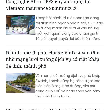
Công nghệ AI từ OPES gây ấn tượng tại
nhanh chóng chỉ 1 phút, đây được đánh
Vietnam Insurance Summit 2026
giá là giải pháp nguồn vốn tối ưu cho
hộ kinh doanh.
Trong bối cảnh trí tuệ nhân tạo đang
tái định hình ngành bảo hiểm, OPES tạo
ấn tượng mạnh khi đưa AI vào những
mắt xích quan trọng của chuỗi giá trị.
Từ giải quyết quyền lợi bảo hiểm đến
quản trị nội bộ, OPES theo đuổi chiến
lược lựa chọn đúng bài toán, đo lường
Đi tỉnh như đi phố, chủ xe VinFast yên tâm
hiệu quả và liên tục tối ưu để biến AI
nhờ mạng lưới xưởng dịch vụ có mặt khắp
thành động lực tăng trưởng bền vững.
34 tỉnh, thành phố
Với mạng lưới xưởng dịch vụ phủ khắp
34 tỉnh, thành cùng hạ tầng trạm sạc
hiện diện ở mọi nẻo đường, VinFast
đang giúp chủ xe hoàn toàn yên tâm
trên mọi hành trình.