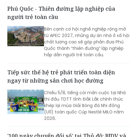
Phú Quốc - Thiên đường lập nghiệp của
người trẻ toàn cầu
Bên cạnh cơ hội nghề nghiệp rộng mở
từ APEC 2027, những dự án nhà ở xã hội
chất lượng cao sẽ góp phần đưa Phú
Quốc thành “thiên đường” lập nghiệp
hấp dẫn người trẻ toàn cầu.
Tiếp sức thế hệ trẻ phát triển toàn diện
ngay từ những sân chơi học đường
Chiều 5/8, tiếng còi mãn cuộc tại Nhà
thi đấu TDTT tỉnh Đắk Lắk chính thức
khép lại mùa Giải Bóng đá Nhi đồng
(U11) toàn quốc Cúp Nestlé MILO năm
2026.
'100 ngày chuyển đổi số' tại Thủ đô: BIDV và