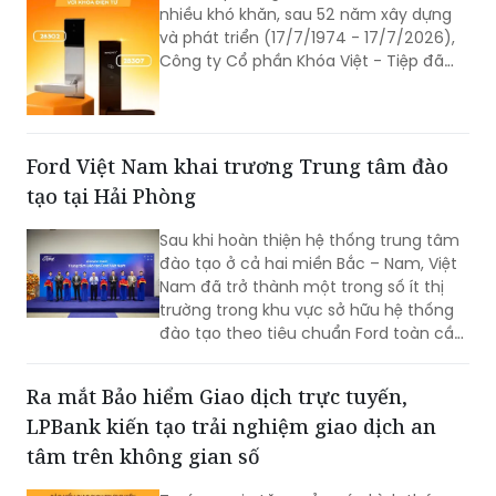
nhiều khó khăn, sau 52 năm xây dựng
và phát triển (17/7/1974 - 17/7/2026),
Công ty Cổ phần Khóa Việt - Tiệp đã
trở thành một trong những doanh
nghiệp cơ khí tiêu biểu của Việt Nam.
Hành trình hơn nửa thế kỷ ấy không chỉ
là câu chuyện tăng trưởng của một
Ford Việt Nam khai trương Trung tâm đào
thương hiệu “quốc dân”, mà còn phản
tạo tại Hải Phòng
ánh sự bền bỉ của doanh nghiệp Việt
trong quá trình đổi mới, hội nhập và
Sau khi hoàn thiện hệ thống trung tâm
không ngừng nâng cao năng lực cạnh
đào tạo ở cả hai miền Bắc – Nam, Việt
tranh.
Nam đã trở thành một trong số ít thị
trường trong khu vực sở hữu hệ thống
đào tạo theo tiêu chuẩn Ford toàn cầu,
cùng với Thái Lan, Nam Phi, Úc và
Philippin.
Ra mắt Bảo hiểm Giao dịch trực tuyến,
LPBank kiến tạo trải nghiệm giao dịch an
tâm trên không gian số