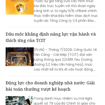
Trước sự gia tăng của các hình thức
lừa đảo trực tuyến với thủ đoạn ngày
càng tinh vi, từ ngày 6/8, LPBank chính
thức triển khai Bảo hiểm Giao dịch trực
tuyến do Tổng Công ty Cổ phần Bảo
hiểm LPBank (LPBI) cung cấp.
Dấu mốc khẳng định năng lực vận hành và
thích ứng của TCIT
(PLVN) - Tháng 7/2026, Cảng Quốc tế
Tân Cảng - Cái Mép (TCIT) đạt sản
lượng thông qua 221.819 Teu (tương
đương 3,2 triệu tấn hàng hóa), mức
cao nhất kể từ khi đi vào hoạt động,
vượt kỷ lục được thiết lập vào tháng
8/2025. Kết quả này không chỉ đánh
Động lực cho doanh nghiệp nhà nước: Giải
dấu bước tăng trưởng về sản lượng mà
bài toán thưởng vượt kế hoạch
còn khẳng định năng lực vận hành, khả
năng thích ứng và chất lượng dịch vụ
Trong danh mục nhiệm vụ mà Nghị
của TCIT trong bối cảnh thị trường vận
quyết số 79 của Bộ Chính trị giao cho
tải biển và chuỗi cung ứng toàn cầu