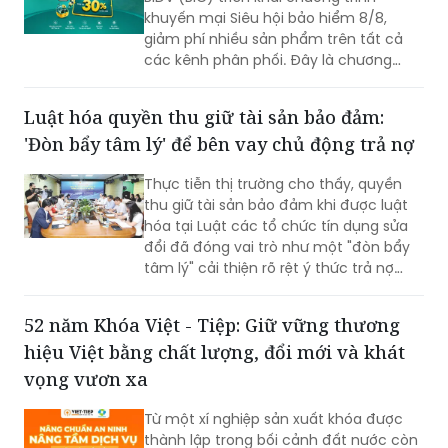
khuyến mại Siêu hội bảo hiểm 8/8,
giảm phí nhiều sản phẩm trên tất cả
các kênh phân phối. Đây là chương
trình ưu đãi có mức giảm phí tốt nhất
của BIC ở trong cùng thời điểm.
Luật hóa quyền thu giữ tài sản bảo đảm:
'Đòn bẩy tâm lý' để bên vay chủ động trả nợ
Thực tiễn thị trường cho thấy, quyền
thu giữ tài sản bảo đảm khi được luật
hóa tại Luật các tổ chức tín dụng sửa
đổi đã đóng vai trò như một "đòn bẩy
tâm lý" cải thiện rõ rệt ý thức trả nợ
của bên vay.
52 năm Khóa Việt - Tiệp: Giữ vững thương
hiệu Việt bằng chất lượng, đổi mới và khát
vọng vươn xa
Từ một xí nghiệp sản xuất khóa được
thành lập trong bối cảnh đất nước còn