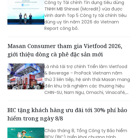
Công ty Tài chính Tín dụng tiêu dùng
chặt chẽ ngân sách và dòng tiền theo
TNHH MB Shinsei (Mcredit) vừa được
thời gian thực.
vinh danh Top 5 Công ty tài chính tiêu
dùng uy tín năm 2026 do Vietnam
Report công bố.
Masan Consumer tham gia Vietfood 2026,
giới thiệu dòng cà phê đặc sản mới
Là nhà tài trợ chính Triển lãm Vietfood
& Beverage – ProPack Vietnam năm
thứ 3 liên tiếp, hệ sinh thái Masan mang
đến khu trải nghiệm các thương hiệu
CHIN-SU, Nam Ngư, Omachi, Vinacafé,
Phở Story, WinEco, trong đó dòng cà
phê Vinacafé Fine Robusta lần đầu xuất
BIC tặng khách hàng ưu đãi tới 30% phí bảo
hiện tại triển lãm. Sự kiện diễn ra từ
hiểm trong ngày 8/8
ngày 6-8/8/2026, tại Trung tâm Hội
chợ & Triển lãm Sài Gòn (SECC).
Chào tháng 8, Tổng Công ty Bảo hiểm
BIDV (BIC) triển khai chương trình