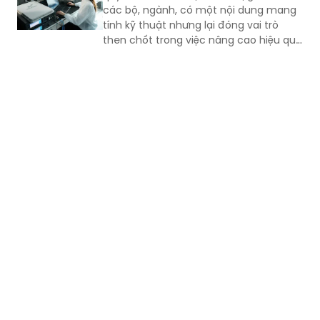
các bộ, ngành, có một nội dung mang
còn nhiều biến động.
tính kỹ thuật nhưng lại đóng vai trò
then chốt trong việc nâng cao hiệu quả
hoạt động của doanh nghiệp nhà nước
(DNNN): xây dựng cơ chế thưởng theo
tỷ lệ đối với phần lợi nhuận vượt kế
hoạch.