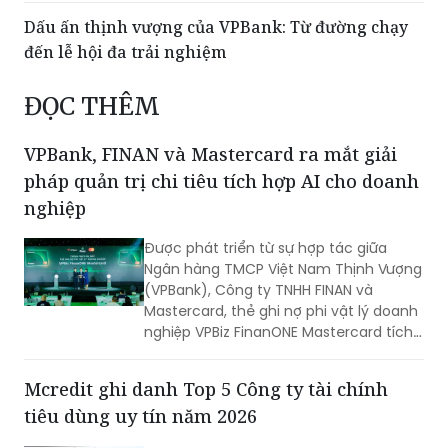
Dấu ấn thịnh vượng của VPBank: Từ đường chạy
đến lễ hội đa trải nghiệm
ĐỌC THÊM
VPBank, FINAN và Mastercard ra mắt giải
pháp quản trị chi tiêu tích hợp AI cho doanh
nghiệp
Được phát triển từ sự hợp tác giữa
Ngân hàng TMCP Việt Nam Thịnh Vượng
(VPBank), Công ty TNHH FINAN và
Mastercard, thẻ ghi nợ phi vật lý doanh
nghiệp VPBiz FinanONE Mastercard tích
hợp AI không chỉ là một phương thức
thanh toán mà còn là giải pháp giúp
Mcredit ghi danh Top 5 Công ty tài chính
doanh nghiệp rút ngắn quy trình phê
tiêu dùng uy tín năm 2026
duyệt chi tiêu, trao quyền chủ động
cho nhân viên nhưng vẫn kiểm soát