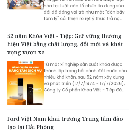
tâm lý" cải thiện rõ rệt ý thức trả nợ
của bên vay.
52 năm Khóa Việt - Tiệp: Giữ vững thương
hiệu Việt bằng chất lượng, đổi mới và khát
vọng vươn xa
Từ một xí nghiệp sản xuất khóa được
thành lập trong bối cảnh đất nước còn
nhiều khó khăn, sau 52 năm xây dựng
và phát triển (17/7/1974 - 17/7/2026),
Công ty Cổ phần Khóa Việt - Tiệp đã
trở thành một trong những doanh
nghiệp cơ khí tiêu biểu của Việt Nam.
Hành trình hơn nửa thế kỷ ấy không chỉ
là câu chuyện tăng trưởng của một
Ford Việt Nam khai trương Trung tâm đào
thương hiệu “quốc dân”, mà còn phản
tạo tại Hải Phòng
ánh sự bền bỉ của doanh nghiệp Việt
trong quá trình đổi mới, hội nhập và
Sau khi hoàn thiện hệ thống trung tâm
không ngừng nâng cao năng lực cạnh
đào tạo ở cả hai miền Bắc – Nam, Việt
tranh.