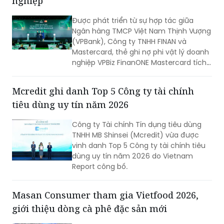
Ngân hàng TMCP Việt Nam Thịnh Vượng
(VPBank), Công ty TNHH FINAN và
Mastercard, thẻ ghi nợ phi vật lý doanh
nghiệp VPBiz FinanONE Mastercard tích
hợp AI không chỉ là một phương thức
thanh toán mà còn là giải pháp giúp
Mcredit ghi danh Top 5 Công ty tài chính
doanh nghiệp rút ngắn quy trình phê
tiêu dùng uy tín năm 2026
duyệt chi tiêu, trao quyền chủ động
cho nhân viên nhưng vẫn kiểm soát
Công ty Tài chính Tín dụng tiêu dùng
chặt chẽ ngân sách và dòng tiền theo
TNHH MB Shinsei (Mcredit) vừa được
thời gian thực.
vinh danh Top 5 Công ty tài chính tiêu
dùng uy tín năm 2026 do Vietnam
Report công bố.
Masan Consumer tham gia Vietfood 2026,
giới thiệu dòng cà phê đặc sản mới
Là nhà tài trợ chính Triển lãm Vietfood
& Beverage – ProPack Vietnam năm
thứ 3 liên tiếp, hệ sinh thái Masan mang