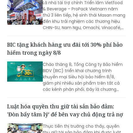
đến khu trải nghiệm các thương hiệu
CHIN-SU, Nam Ngư, Omachi, Vinacafé,
Phở Story, WinEco, trong đó dòng cà
phê Vinacafé Fine Robusta lần đầu xuất
BIC tặng khách hàng ưu đãi tới 30% phí bảo
hiện tại triển lãm. Sự kiện diễn ra từ
hiểm trong ngày 8/8
ngày 6-8/8/2026, tại Trung tâm Hội
chợ & Triển lãm Sài Gòn (SECC).
Chào tháng 8, Tổng Công ty Bảo hiểm
BIDV (BIC) triển khai chương trình
khuyến mại Siêu hội bảo hiểm 8/8,
giảm phí nhiều sản phẩm trên tất cả
các kênh phân phối. Đây là chương
trình ưu đãi có mức giảm phí tốt nhất
của BIC ở trong cùng thời điểm.
Luật hóa quyền thu giữ tài sản bảo đảm:
'Đòn bẩy tâm lý' để bên vay chủ động trả nợ
Thực tiễn thị trường cho thấy, quyền
thu giữ tài sản bảo đảm khi được luật
hóa tại Luật các tổ chức tín dụng sửa
đổi đã đóng vai trò như một "đòn bẩy