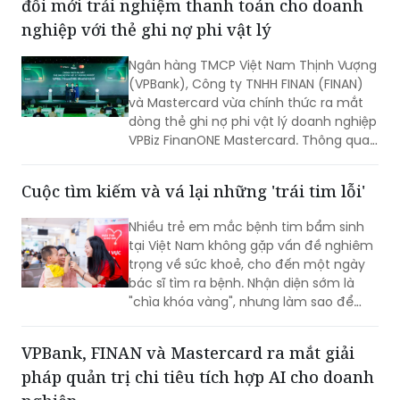
Ngân hàng TMCP Việt Nam Thịnh Vượng
(VPBank), Công ty TNHH FINAN (FINAN)
và Mastercard vừa chính thức ra mắt
dòng thẻ ghi nợ phi vật lý doanh nghiệp
VPBiz FinanONE Mastercard. Thông qua
giải pháp này, ba đơn vị hướng tới xây
dựng một hệ sinh thái quản trị chi tiêu
Cuộc tìm kiếm và vá lại những 'trái tim lỗi'
hiện đại, nơi doanh nghiệp có thể chủ
động kiểm soát ngân sách, tối ưu dòng
Nhiều trẻ em mắc bệnh tim bẩm sinh
tiền và nâng cao hiệu quả vận hành
tại Việt Nam không gặp vấn đề nghiêm
ngay từ những giao dịch hàng ngày.
trọng về sức khoẻ, cho đến một ngày
bác sĩ tìm ra bệnh. Nhận diện sớm là
"chìa khóa vàng", nhưng làm sao để
chiếc chìa khóa ấy đến tay những gia
đình nghèo ở vùng nông thôn, xa xôi,
VPBank, FINAN và Mastercard ra mắt giải
nơi điều kiện y tế còn thiếu thốn?
pháp quản trị chi tiêu tích hợp AI cho doanh
nghiệp
Được phát triển từ sự hợp tác giữa