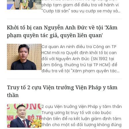
ra trên địa bàn xã Xuân Cẩm.
Khởi tố bị can Nguyễn Anh Đức về tội 'Xâm
phạm quyền tác giả, quyền liên quan'
Cơ quan An ninh điều tra Công an TP
HCM mới ra Quyết định khởi tố bị can
đối với Nguyễn Anh Đức (SN 1992 tại
Lâm Đồng, thường trú tại TP HCM) để
điều tra về tội "Xâm phạm quyền tác
giả, quyền liên quan" theo khoản 2 Điều
225 Bộ luật Hình sự năm 2015.
Truy tố 2 cựu Viện trưởng Viện Pháp y tâm
thần
2 cựu Viện trưởng Viện Pháp y tâm thần
Trung ương bị truy tố với cáo buộc
nhận tiền để ra kết luận giám định tâm
thần cho một số đối tượng không đúng
thực trạng bệnh để các đối tượng
được đi chữa bệnh bắt buộc.