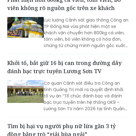
Lực lượng Cảnh sát giao thông Công an
TP Đồng Nai vừa phát hiện một xe
khách vận chuyển hơn 800kg cá viên,
tôm viên, bò viên không có hóa đơn,
chứng từ chứng minh nguồn gốc xuất
xứ. Toàn bộ số thực phẩm được vận
chuyển chung với nhiều loại hàng hóa
Khởi tố, bắt giữ 16 bị can trong đường dây
khác trong khoang hành lý, không bảo
đánh bạc trực tuyến Lương Sơn TV
đảm điều kiện an toàn thực phẩm.
Cơ quan Cảnh sát điều tra Công an
tỉnh Quảng Trị mới ra Quyết định khởi
tố vụ án “Tổ chức đánh bạc và đánh
bạc trực tuyến trên hệ thống OK9 –
Lương Sơn TV năm 2026 tại tỉnh Quảng
Trị và các tỉnh, thành phố liên quan”;
đồng thời khởi tố 16 bị can về các tội Tổ
​Tìm bị hại vụ người phụ nữ lừa gần 3 tỷ
chức đánh bạc và Đánh bạc theo quy
đồng bằng trò “giải bùa ngải”
định của Bộ luật Hình sự.
Đối tượng Trịnh Thị Phụng Kiều đã dùng