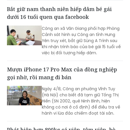
dưới 16 tuổi quen qua facebook
Công an xã Văn Giang phối hợp Phòng
Cảnh sát hình sự Công an tỉnh Hưng
Yên truy xét, bắt giữ Sùng A Trình sau
khi nhận trình báo của bé gái 15 tuổi về
việc bị đối tượng hiếp dâm.
Mượn iPhone 17 Pro Max của đồng nghiệp
gọi nhờ, rồi mang đi bán
Ngày 4/8, Công an phường Vĩnh Tuy
(Hà Nội) cho biết đã tạm giữ Tống Thị
Hiền (SN 2002, quê Ninh Bình, hiện
không có nơi ở cố định) để điều tra về
hành vi lừa đảo chiếm đoạt tài sản.
Phát hiện hơn 800kg cá viên, tôm viên, bò
viên không rõ nguồn gốc trên xe khách