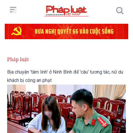
Trang chủ Bịa chuyện 'tâm linh' ở
Pháp luật
Bịa chuyện 'tâm linh' ở Ninh Bình để 'câu' tương tác, nữ du
khách bị công an phạt