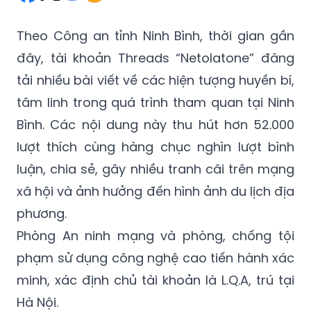
đây, tài khoản Threads “Netolatone” đăng
tải nhiều bài viết về các hiện tượng huyền bí,
tâm linh trong quá trình tham quan tại Ninh
Bình. Các nội dung này thu hút hơn 52.000
lượt thích cùng hàng chục nghìn lượt bình
luận, chia sẻ, gây nhiều tranh cãi trên mạng
xã hội và ảnh hưởng đến hình ảnh du lịch địa
phương.
Phòng An ninh mạng và phòng, chống tội
phạm sử dụng công nghệ cao tiến hành xác
minh, xác định chủ tài khoản là L.Q.A, trú tại
Hà Nội.
Làm việc với cơ quan Công an ngày 8/6,
L.Q.A thừa nhận đã đăng tải tổng cộng 37