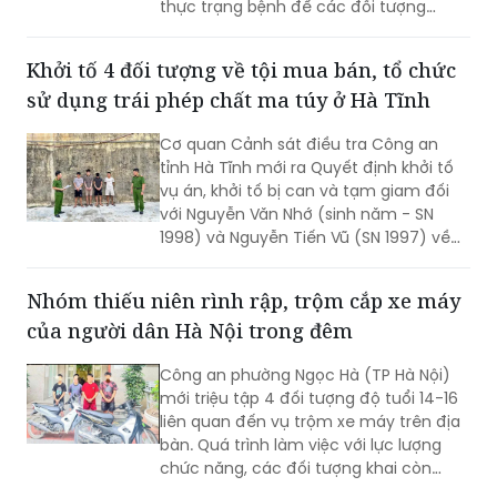
Khởi tố 4 đối tượng về tội mua bán, tổ chức
sử dụng trái phép chất ma túy ở Hà Tĩnh
Cơ quan Cảnh sát điều tra Công an
tỉnh Hà Tĩnh mới ra Quyết định khởi tố
vụ án, khởi tố bị can và tạm giam đối
với Nguyễn Văn Nhớ (sinh năm - SN
1998) và Nguyễn Tiến Vũ (SN 1997) về
tội "Tổ chức sử dụng trái phép chất ma
túy"; đồng thời khởi tố bị can, tạm giam
Nhóm thiếu niên rình rập, trộm cắp xe máy
Nguyễn Quang Vinh (SN 1995) và Trần
của người dân Hà Nội trong đêm
Mạnh Cường (SN 2003) về tội "Mua bán
trái phép chất ma túy".
Công an phường Ngọc Hà (TP Hà Nội)
mới triệu tập 4 đối tượng độ tuổi 14-16
liên quan đến vụ trộm xe máy trên địa
bàn. Quá trình làm việc với lực lượng
chức năng, các đối tượng khai còn
thực hiện vụ trộm khác ở phường Đông
Ngạc.
Bắt giữ nam thanh niên hiếp dâm bé gái