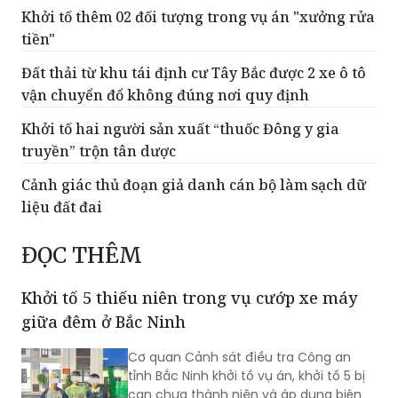
Đất thải từ khu tái định cư Tây Bắc được 2 xe ô tô
vận chuyển đổ không đúng nơi quy định
Khởi tố hai người sản xuất “thuốc Đông y gia
truyền” trộn tân dược
Cảnh giác thủ đoạn giả danh cán bộ làm sạch dữ
liệu đất đai
ĐỌC THÊM
Khởi tố 5 thiếu niên trong vụ cướp xe máy
giữa đêm ở Bắc Ninh
Cơ quan Cảnh sát điều tra Công an
tỉnh Bắc Ninh khởi tố vụ án, khởi tố 5 bị
can chưa thành niên và áp dụng biện
pháp tạm giam để điều tra về hành vi
"Cướp tài sản" sau vụ cướp xe máy xảy