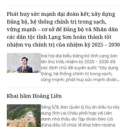
Đức.
Phát huy sức mạnh đại đoàn kết; xây dựng
Đảng bộ, hệ thống chính trị trong sạch,
vững mạnh – cơ sở để Đảng bộ và Nhân dân
các dân tộc tỉnh Lạng Sơn hoàn thành tốt
nhiệm vụ chính trị của nhiệm kỳ 2025 – 2030
Đại hội đại biểu Đảng bộ tỉnh Lạng Sơn
lần thứ XVIII, nhiệm kỳ 2025 - 2030 đã
xác định chủ đề xuyên suốt: “Xây dựng
Đảng, hệ thống chính trị trong sạch,
vững mạnh; phát huy sức mạnh đoàn
kết; huy động mọi nguồn lực, hiện thực
hóa khát vọng phát triển; xây dựng
Khai hầm Hoàng Liên
Lạng Sơn trở thành một cực tăng
trưởng của vùng Trung du và miền núi
Sáng 5/8, Ban Quản lý Dự án Đầu tư xây
Bắc Bộ”. Đây không chỉ là việc tổng kết
dựng tỉnh Lai Châu phối hợp với Liên
thực tiễn một cách toàn diện từ nhiệm
danh nhà thầu do Tập đoàn Đèo Cả
kỳ 2020 - 2025, mà còn thể hiện rõ
đứng đầu tổ chức lễ khai hầm Hoàng