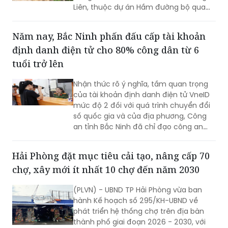
tầm nhìn, bản lĩnh và quyết tâm chính
Liên, thuộc dự án Hầm đường bộ qua
trị của Đảng bộ tỉnh trong giai đoạn
đèo Hoàng Liên, kết nối tỉnh Lào Cai với
phát triển mới.
tỉnh Lai Châu.
Năm nay, Bắc Ninh phấn đấu cấp tài khoản
định danh điện tử cho 80% công dân từ 6
tuổi trở lên
Nhận thức rõ ý nghĩa, tầm quan trọng
của tài khoản định danh điện tử VneID
mức độ 2 đối với quá trình chuyển đổi
số quốc gia và của địa phương, Công
an tỉnh Bắc Ninh đã chỉ đạo công an
cấp xã triển khai đồng bộ nhiều giải
pháp nhằm đẩy mạnh công tác thu
Hải Phòng đặt mục tiêu cải tạo, nâng cấp 70
nhận, kích hoạt tài khoản định danh
chợ, xây mới ít nhất 10 chợ đến năm 2030
điện tử cho người dân.
(PLVN) - UBND TP Hải Phòng vừa ban
hành Kế hoạch số 295/KH-UBND về
phát triển hệ thống chợ trên địa bàn
thành phố giai đoạn 2026 - 2030, với