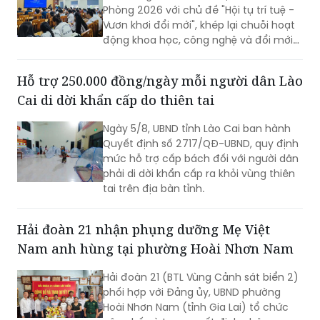
Phòng 2026 với chủ đề "Hội tụ trí tuệ -
Vươn khơi đổi mới", khép lại chuỗi hoạt
động khoa học, công nghệ và đổi mới
sáng tạo diễn ra trong hai ngày 4 - 5/8.
Hỗ trợ 250.000 đồng/ngày mỗi người dân Lào
Cai di dời khẩn cấp do thiên tai
Ngày 5/8, UBND tỉnh Lào Cai ban hành
Quyết định số 2717/QĐ-UBND, quy định
mức hỗ trợ cấp bách đối với người dân
phải di dời khẩn cấp ra khỏi vùng thiên
tai trên địa bàn tỉnh.
Hải đoàn 21 nhận phụng dưỡng Mẹ Việt
Nam anh hùng tại phường Hoài Nhơn Nam
Hải đoàn 21 (BTL Vùng Cảnh sát biển 2)
phối hợp với Đảng ủy, UBND phường
Hoài Nhơn Nam (tỉnh Gia Lai) tổ chức