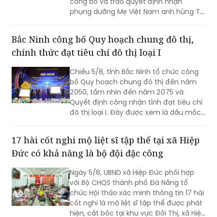
công bố và trao quyết định nhận
phụng dưỡng Mẹ Việt Nam anh hùng Từ
Thị Nghiệm (SN 1933, trú tại khu phố
Giao Hội, phường Hoài Nhơn Nam, tỉnh
Bắc Ninh công bố Quy hoạch chung đô thị,
Gia Lai)
chính thức đạt tiêu chí đô thị loại I
Chiều 5/8, tỉnh Bắc Ninh tổ chức công
bố Quy hoạch chung đô thị đến năm
2050, tầm nhìn đến năm 2075 và
Quyết định công nhận tỉnh đạt tiêu chí
đô thị loại I. Đây được xem là dấu mốc
có ý nghĩa đặc biệt, tạo nền tảng quan
trọng để Bắc Ninh hiện thực hóa mục
17 hài cốt nghi mộ liệt sĩ tập thể tại xã Hiệp
tiêu trở thành thành phố trực thuộc
Đức có khả năng là bộ đội đặc công
Trung ương trước năm 2030, hướng tới
một đô thị xanh, thông minh, hiện đại
Ngày 5/8, UBND xã Hiệp Đức phối hợp
và là cực tăng trưởng mới của khu vực
với Bộ CHQS thành phố Đà Nẵng tổ
phía Bắc.
chức Hội thảo xác minh thông tin 17 hài
cốt nghi là mộ liệt sĩ tập thể được phát
hiện, cất bốc tại khu vực Đồi Thị, xã Hiệp