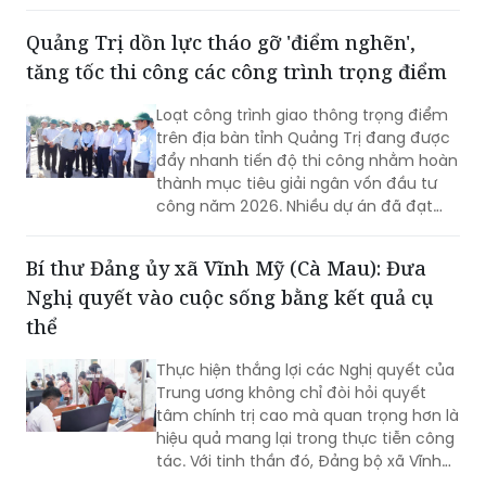
Quảng Trị dồn lực tháo gỡ 'điểm nghẽn',
tăng tốc thi công các công trình trọng điểm
Loạt công trình giao thông trọng điểm
trên địa bàn tỉnh Quảng Trị đang được
đẩy nhanh tiến độ thi công nhằm hoàn
thành mục tiêu giải ngân vốn đầu tư
công năm 2026. Nhiều dự án đã đạt
khối lượng thi công lớn, một số công
trình cơ bản hoàn thành, song công tác
Bí thư Đảng ủy xã Vĩnh Mỹ (Cà Mau): Đưa
giải phóng mặt bằng vẫn là "nút thắt"
Nghị quyết vào cuộc sống bằng kết quả cụ
cần sớm tháo gỡ để bảo đảm tiến độ
chung.
thể
Thực hiện thắng lợi các Nghị quyết của
Trung ương không chỉ đòi hỏi quyết
tâm chính trị cao mà quan trọng hơn là
hiệu quả mang lại trong thực tiễn công
tác. Với tinh thần đó, Đảng bộ xã Vĩnh
Mỹ xác định lấy chất lượng thực thi làm