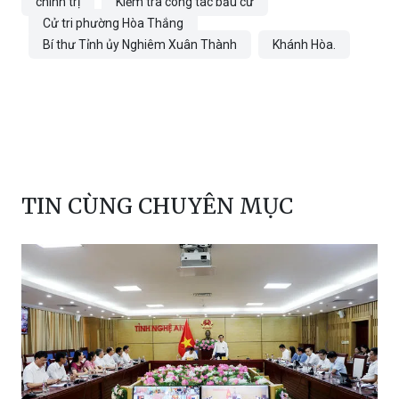
chính trị
Kiểm tra công tác bầu cử
Cử tri phường Hòa Thắng
Bí thư Tỉnh ủy Nghiêm Xuân Thành
Khánh Hòa.
TIN CÙNG CHUYÊN MỤC