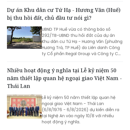
thước đo năng lực lãnh đạo, xây dựng
Dự án Khu dân cư Tứ Hạ - Hương Văn (Huế)
đội ngũ cán bộ đủ phẩm chất, năng
bị thu hồi đất, chủ đầu tư nói gì?
lực, trách nhiệm, đưa các chủ trương
của Đảng đi vào cuộc sống. Từ đó tạo
UBND TP Huế vừa có thông báo số
chuyển biến rõ nét trong phát triển kinh
292/TB-UBND thu hồi đất của dự án
tế - xã hội và nâng cao đời sống Nhân
Khu dân cư Tứ Hạ - Hương Văn (phường
dân.
Hương Trà, TP Huế) do Liên danh Công
ty Cổ phần Regal Group và Công ty Cổ
phần Tập đoàn Đất Xanh làm chủ đầu
tư.
Nhiều hoạt động ý nghĩa tại Lễ kỷ niệm 50
năm thiết lập quan hệ ngoại giao Việt Nam -
Thái Lan
Lễ kỷ niệm 50 năm thiết lập quan hệ
ngoại giao Việt Nam - Thái Lan
(6/8/1976 - 6/8/2026) dự kiến diễn ra
tại Nghệ An vào ngày 10/8 với nhiều
hoạt động ý nghĩa.