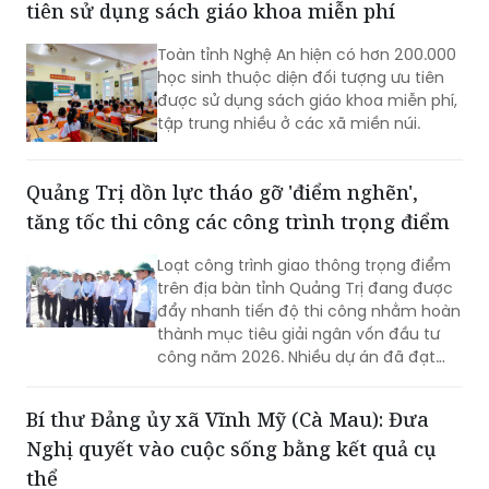
tiên sử dụng sách giáo khoa miễn phí
Toàn tỉnh Nghệ An hiện có hơn 200.000
học sinh thuộc diện đối tượng ưu tiên
được sử dụng sách giáo khoa miễn phí,
tập trung nhiều ở các xã miền núi.
Quảng Trị dồn lực tháo gỡ 'điểm nghẽn',
tăng tốc thi công các công trình trọng điểm
Loạt công trình giao thông trọng điểm
trên địa bàn tỉnh Quảng Trị đang được
đẩy nhanh tiến độ thi công nhằm hoàn
thành mục tiêu giải ngân vốn đầu tư
công năm 2026. Nhiều dự án đã đạt
khối lượng thi công lớn, một số công
trình cơ bản hoàn thành, song công tác
Bí thư Đảng ủy xã Vĩnh Mỹ (Cà Mau): Đưa
giải phóng mặt bằng vẫn là "nút thắt"
Nghị quyết vào cuộc sống bằng kết quả cụ
cần sớm tháo gỡ để bảo đảm tiến độ
chung.
thể