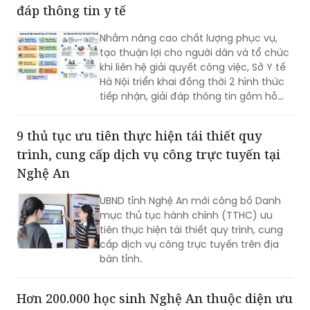
đáp thông tin y tế
Nhằm nâng cao chất lượng phục vụ,
tạo thuận lợi cho người dân và tổ chức
khi liên hệ giải quyết công việc, Sở Y tế
Hà Nội triển khai đồng thời 2 hình thức
tiếp nhận, giải đáp thông tin gồm hỗ
trợ qua các số điện thoại công khai và
tiếp đón trực tiếp tại trụ sở.
9 thủ tục ưu tiên thực hiện tái thiết quy
trình, cung cấp dịch vụ công trực tuyến tại
Nghệ An
UBND tỉnh Nghệ An mới công bố Danh
mục thủ tục hành chính (TTHC) ưu
tiên thực hiện tái thiết quy trình, cung
cấp dịch vụ công trực tuyến trên địa
bàn tỉnh.
Hơn 200.000 học sinh Nghệ An thuộc diện ưu