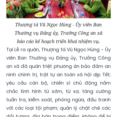
Thượng tá Vũ Ngọc Hùng - Ủy viên Ban
Thường vụ Đảng ủy, Trưởng Công an xã
báo cáo kế hoạch triển khai nhiệm vụ.
Tại Lễ ra quân, Thượng tá Vũ Ngọc Hùng - Ủy
viên Ban Thường vụ Đảng ủy, Trưởng Công
an xã đã quán triệt phương án bảo đảm an
ninh chính trị, trật tự an toàn xã hội dịp Tết;
yêu cầu cán bộ, chiến sĩ chủ động nắm
chắc tình hình từ sớm, từ xa; tăng cường
tuần tra, kiểm soát, phòng ngừa, đấu tranh
với các loại tội phạm; quản lý chặt chẽ các
đối tượng, địa bàn trọng điểm, không để bị