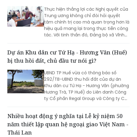
Thực hiện thắng lợi các Nghị quyết của
Trung ương không chỉ đòi hỏi quyết
tâm chính trị cao mà quan trọng hơn là
hiệu quả mang lại trong thực tiễn công
tác. Với tinh thần đó, Đảng bộ xã Vĩnh
Mỹ xác định lấy chất lượng thực thi làm
thước đo năng lực lãnh đạo, xây dựng
Dự án Khu dân cư Tứ Hạ - Hương Văn (Huế)
đội ngũ cán bộ đủ phẩm chất, năng
bị thu hồi đất, chủ đầu tư nói gì?
lực, trách nhiệm, đưa các chủ trương
của Đảng đi vào cuộc sống. Từ đó tạo
UBND TP Huế vừa có thông báo số
chuyển biến rõ nét trong phát triển kinh
292/TB-UBND thu hồi đất của dự án
tế - xã hội và nâng cao đời sống Nhân
Khu dân cư Tứ Hạ - Hương Văn (phường
dân.
Hương Trà, TP Huế) do Liên danh Công
ty Cổ phần Regal Group và Công ty Cổ
phần Tập đoàn Đất Xanh làm chủ đầu
tư.
Nhiều hoạt động ý nghĩa tại Lễ kỷ niệm 50
năm thiết lập quan hệ ngoại giao Việt Nam -
Thái Lan