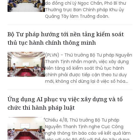
do đồng chí Lý Ngọc Chấn, Phó Bí thư
Thường trực Ban Chính pháp Khu ủy
Quảng Tây làm Trưởng đoàn.
Bộ Tư pháp hướng tới nền tảng kiểm soát
thủ tục hành chính thông minh
(PLVN) - Thứ trưởng Bộ Tư pháp Nguyễn
Thanh Tịnh nhấn mạnh, việc xây dựng
Nền tảng số kiểm soát thủ tục hành
chính phải được tiếp cận theo tư duy
mới, không chỉ dừng lại ở việc số hóa
các quy trình, biểu mẫu hay thay thế
một số thao tác thủ công bằng công
Ứng dụng AI phục vụ việc xây dựng và tổ
nghệ, mà phải hướng tới xây dựng một
chức thi hành pháp luật
nền tảng thực sự thông minh, chủ
động, dựa trên dữ liệu và tạo ra giá trị
Chiều 4/8, Thứ trưởng Bộ Tư pháp
gia tăng cho công tác quản lý nhà
Nguyễn Thanh Tịnh nghe Cục Công
nước.
nghệ thông tin báo cáo về kết quả làm
việc với các Bộ đối với Đề án Xây dựng