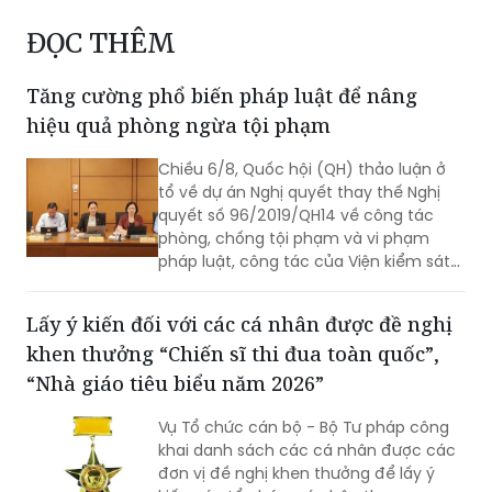
ĐỌC THÊM
Tăng cường phổ biến pháp luật để nâng
hiệu quả phòng ngừa tội phạm
Chiều 6/8, Quốc hội (QH) thảo luận ở
tổ về dự án Nghị quyết thay thế Nghị
quyết số 96/2019/QH14 về công tác
phòng, chống tội phạm và vi phạm
pháp luật, công tác của Viện kiểm sát
nhân dân, Tòa án nhân dân và công
tác thi hành án (Nghị quyết 96).
Lấy ý kiến đối với các cá nhân được đề nghị
khen thưởng “Chiến sĩ thi đua toàn quốc”,
“Nhà giáo tiêu biểu năm 2026”
Vụ Tổ chức cán bộ - Bộ Tư pháp công
khai danh sách các cá nhân được các
đơn vị đề nghị khen thưởng để lấy ý