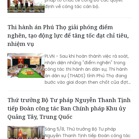
định về công tác cán bộ.
Thi hành án Phú Thọ giải phóng điểm
nghẽn, tạo động lực để tăng tốc đạt chỉ tiêu,
nhiệm vụ
PLVN - Sau khi hoàn thành việc rà soát,
nhận diện những "điểm nghẽn" trong
công tác thi hành án dân sự, Thi hành
án dân sự (THADS) tỉnh Phú Thọ đang
bước vào giai đoạn then chốt của đợt
cao điểm với trọng tâm giải phóng
điểm nghẽn, khơi thông tiến độ và tạo
Thứ trưởng Bộ Tư pháp Nguyễn Thanh Tịnh
động lực để tăng tốc hoàn thành các
tiếp Đoàn công tác Ban Chính pháp Khu ủy
chỉ tiêu, nhiệm vụ năm 2026.
Quảng Tây, Trung Quốc
Sáng 5/8, Thứ trưởng Bộ Tư pháp
Nguyễn Thanh Tịnh tiếp Đoàn công tác