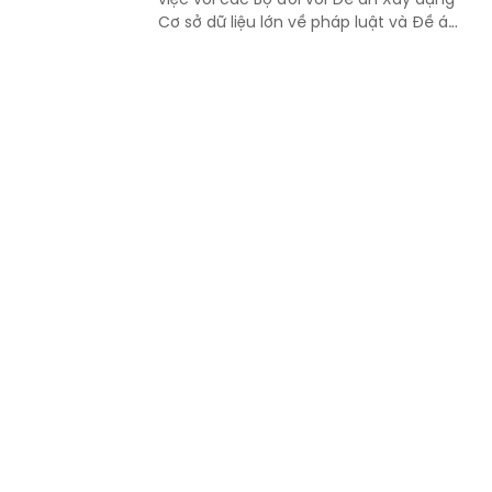
Cơ sở dữ liệu lớn về pháp luật và Đề án
Ứng dụng trí tuệ nhân tạo trong xây
dựng và tổ chức thi hành pháp luật
trình Thủ tướng Chính phủ.