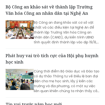
lựa chọn này phản ánh tư duy chuyển
Bộ Công an khảo sát về thành lập Trường
dịch nguồn nhân lực theo định hướng
Văn hóa Công an nhân dân tại Nghệ An
phát triển khoa học, công nghệ và đổi
mới sáng tạo của đất nước.
Bộ Công an đang khảo sát cơ sở vật
chất và các điều kiện tại Nghệ An để
thành lập Trường Văn hóa Công an
nhân dân (CAND), dự kiến trình UBND
tỉnh quyết định thành lập vào dịp 19/8,
kịp khai giảng năm học 2026-2027.
Phát huy vai trò tích cực của Hội phụ huynh
học sinh
Cùng thời điểm Bộ Giáo dục và Đào tạo
có dự thảo Thông tư về Điều lệ ban đại
diện cha mẹ học sinh, lấy ý kiến các
trường và địa phương, có một sự việc
liên quan khiến chúng ta nhận thấy cần
có các quy định chặt chẽ ngăn chặn
tình trạng Ban đại diện cha mẹ học sinh
Tin vui trước năm học mới