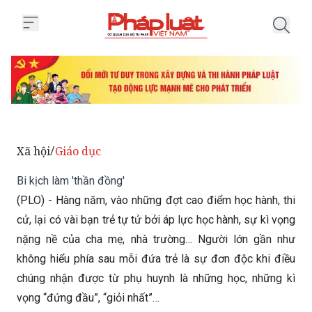
Trang chủ Bi kịch làm 'thần đồng
Xã hội
Giáo dục
/
Bi kịch làm 'thần đồng'
(PLO) - Hàng năm, vào những đợt cao điểm học hành, thi
cử, lại có vài bạn trẻ tự tử bởi áp lực học hành, sự kì vọng
nặng nề của cha mẹ, nhà trường… Người lớn gần như
không hiểu phía sau mỗi đứa trẻ là sự đơn độc khi điều
chúng nhận được từ phụ huynh là những học, những kì
vọng “đứng đầu”, “giỏi nhất”…