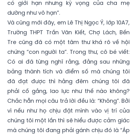
có giới hạn nhưng kỳ vọng của cha mẹ
dường như vô hạn”.
Và cũng mới đây, em Lê Thị Ngọc Ý, lớp 10A7,
Trường THPT Trần Văn Kiết, Chợ Lách, Bến
Tre cũng đã có một tâm thư khá rõ về hội
chứng “con người ta”. Trong thư, cô bé viết:
Có ai đã từng nghĩ rằng, đằng sau những
bảng thành tích và điểm số mà chúng tôi
đã đạt được thì hằng đêm chúng tôi đã
phải cố gắng, lao lực như thế nào không?
Chắc hẳn mọi câu trả lời đều là: “Không”. Bởi
vì nếu như họ chịu đặt mình vào vị trí của
chúng tôi một lần thì sẽ hiểu được cảm giác
mà chúng tôi đang phải gánh chịu đó là “Áp