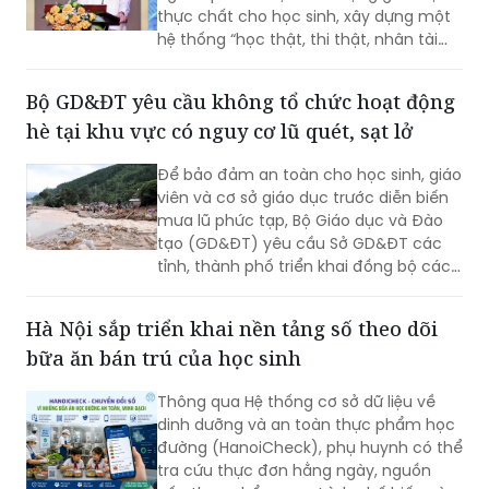
thực chất cho học sinh, xây dựng một
hệ thống “học thật, thi thật, nhân tài
thật, giá trị thật”; chấm dứt triệt để tình
trạng nâng điểm, làm đẹp học bạ để
Bộ GD&ĐT yêu cầu không tổ chức hoạt động
chạy theo thành tích.
hè tại khu vực có nguy cơ lũ quét, sạt lở
Để bảo đảm an toàn cho học sinh, giáo
viên và cơ sở giáo dục trước diễn biến
mưa lũ phức tạp, Bộ Giáo dục và Đào
tạo (GD&ĐT) yêu cầu Sở GD&ĐT các
tỉnh, thành phố triển khai đồng bộ các
biện pháp ứng phó, trong đó tuyệt đối
không tổ chức hoạt động giáo dục, sinh
Hà Nội sắp triển khai nền tảng số theo dõi
hoạt hè, trải nghiệm tại khu vực có
bữa ăn bán trú của học sinh
nguy cơ xảy ra lũ quét, sạt lở đất, ngập
lụt.
Thông qua Hệ thống cơ sở dữ liệu về
dinh dưỡng và an toàn thực phẩm học
đường (HanoiCheck), phụ huynh có thể
tra cứu thực đơn hằng ngày, nguồn