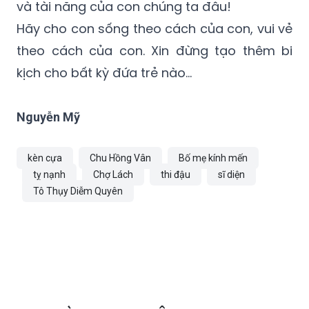
và tài năng của con chúng ta đâu!
Hãy cho con sống theo cách của con, vui vẻ
theo cách của con. Xin đừng tạo thêm bi
kịch cho bất kỳ đứa trẻ nào...
Nguyễn Mỹ
kèn cựa
Chu Hồng Vân
Bố mẹ kính mến
tỵ nạnh
Chợ Lách
thi đậu
sĩ diện
Tô Thụy Diễm Quyên