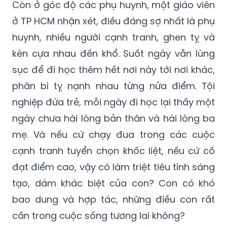
Còn ở góc độ các phụ huynh, một giáo viên
ở TP HCM nhận xét, điều đáng sợ nhất là phụ
huynh, nhiều người cạnh tranh, ghen tỵ và
kèn cựa nhau đến khổ. Suốt ngày vẫn lùng
sục để đi học thêm hết nơi này tới nơi khác,
phân bì tỵ nạnh nhau từng nửa điểm. Tội
nghiệp đứa trẻ, mỗi ngày đi học lại thấy một
ngày chưa hài lòng bản thân và hài lòng ba
mẹ. Và nếu cứ chạy đua trong các cuộc
cạnh tranh tuyển chọn khốc liệt, nếu cứ cố
đạt điểm cao, vậy có làm triệt tiêu tính sáng
tạo, dám khác biệt của con? Con có khó
bao dung và hợp tác, những điều con rất
cần trong cuộc sống tương lai không?