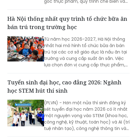
gốc thực phẩm, quy trình chế biến và
theo dõi toàn bộ hoạt động bữa ăn bán
trú của con...
Hà Nội thống nhất quy trình tổ chức bữa ăn
bán trú trong trường học
Từ năm học 2026-2027, Hà Nội thống
nhất hai mô hình tổ chức bữa ăn bán
trú tại các cơ sở giáo dục là nấu ăn tại
trường và cung cấp suất ăn sẵn. Việc
lựa chọn đơn vị cung cấp thực phẩm,
suất ăn phải được thực hiện công khai,
minh bạch, có sự giám sát của chính
Tuyển sinh đại học, cao đẳng 2026: Ngành
quyền địa phương, nhà trường và phụ
học STEM hút thí sinh
huynh.
(PLVN) - Hơn một nửa thí sinh đăng ký
xét tuyển đại học năm 2026 có ít nhất
một nguyện vọng vào STEM (khoa học,
công nghệ, kỹ thuật, toán học) và AI (trí
tuệ nhân tạo), công nghệ thông tin và
các ngành công nghệ chiến lược. Sự