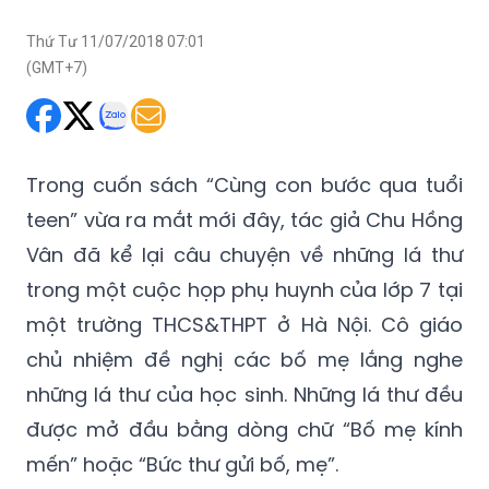
Thứ Tư 11/07/2018 07:01
(GMT+7)
Trong cuốn sách “Cùng con bước qua tuổi
teen” vừa ra mắt mới đây, tác giả Chu Hồng
Vân đã kể lại câu chuyện về những lá thư
trong một cuộc họp phụ huynh của lớp 7 tại
một trường THCS&THPT ở Hà Nội. Cô giáo
chủ nhiệm đề nghị các bố mẹ lắng nghe
những lá thư của học sinh. Những lá thư đều
được mở đầu bằng dòng chữ “Bố mẹ kính
mến” hoặc “Bức thư gửi bố, mẹ”.