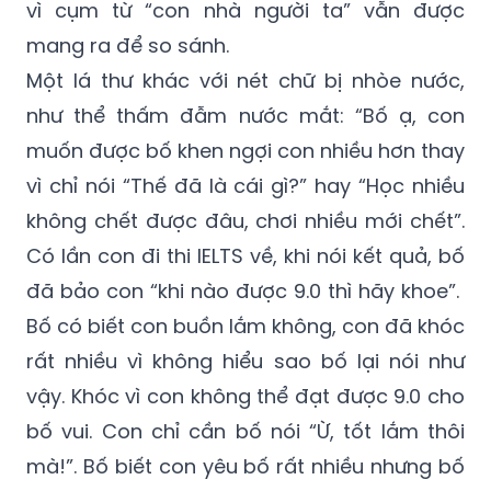
vì cụm từ “con nhà người ta” vẫn được
mang ra để so sánh.
Một lá thư khác với nét chữ bị nhòe nước,
như thể thấm đẫm nước mắt: “Bố ạ, con
muốn được bố khen ngợi con nhiều hơn thay
vì chỉ nói “Thế đã là cái gì?” hay “Học nhiều
không chết được đâu, chơi nhiều mới chết”.
Có lần con đi thi IELTS về, khi nói kết quả, bố
đã bảo con “khi nào được 9.0 thì hãy khoe”.
Bố có biết con buồn lắm không, con đã khóc
rất nhiều vì không hiểu sao bố lại nói như
vậy. Khóc vì con không thể đạt được 9.0 cho
bố vui. Con chỉ cần bố nói “Ừ, tốt lắm thôi
mà!”. Bố biết con yêu bố rất nhiều nhưng bố