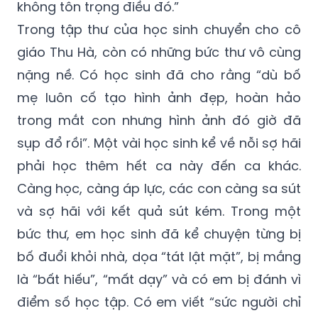
không tôn trọng điều đó.”
Trong tập thư của học sinh chuyển cho cô
giáo Thu Hà, còn có những bức thư vô cùng
nặng nề. Có học sinh đã cho rằng “dù bố
mẹ luôn cố tạo hình ảnh đẹp, hoàn hảo
trong mắt con nhưng hình ảnh đó giờ đã
sụp đổ rồi”. Một vài học sinh kể về nỗi sợ hãi
phải học thêm hết ca này đến ca khác.
Càng học, càng áp lực, các con càng sa sút
và sợ hãi với kết quả sút kém. Trong một
bức thư, em học sinh đã kể chuyện từng bị
bố đuổi khỏi nhà, dọa “tát lật mặt”, bị mắng
là “bất hiếu”, “mất dạy” và có em bị đánh vì
điểm số học tập. Có em viết “sức người chỉ