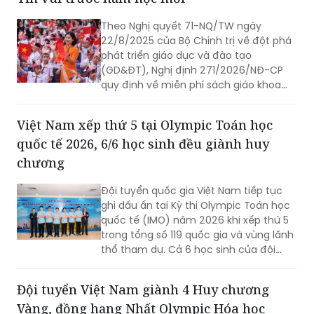
(Hội phụ huynh học sinh (PHHS)) lạm
thu tại một số nơi.
Theo Nghị quyết 71-NQ/TW ngày
22/8/2025 của Bộ Chính trị về đột phá
phát triển giáo dục và đào tạo
(GD&ĐT), Nghị định 271/2026/NĐ-CP
quy định về miễn phí sách giáo khoa
(SGK) giáo dục phổ thông; từ năm học
2029 - 2030, học sinh (HS) cả nước
Việt Nam xếp thứ 5 tại Olympic Toán học
được miễn phí SGK. Hình thức là mượn
quốc tế 2026, 6/6 học sinh đều giành huy
- trả để SGK được sử dụng nhiều lần.
chương
Đội tuyển quốc gia Việt Nam tiếp tục
ghi dấu ấn tại Kỳ thi Olympic Toán học
quốc tế (IMO) năm 2026 khi xếp thứ 5
trong tổng số 119 quốc gia và vùng lãnh
thổ tham dự. Cả 6 học sinh của đội
tuyển đều giành huy chương, gồm 2
Huy chương Vàng, 3 Huy chương Bạc và
Đội tuyển Việt Nam giành 4 Huy chương
1 Huy chương Đồng.
Vàng, đồng hạng Nhất Olympic Hóa học