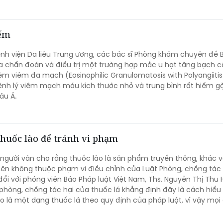
iếm
ệnh viện Da liễu Trung ương, các bác sĩ Phòng khám chuyên đề 
 chẩn đoán và điều trị một trường hợp mắc u hạt tăng bạch c
èm viêm đa mạch (Eosinophilic Granulomatosis with Polyangiitis
nh lý viêm mạch máu kích thước nhỏ và trung bình rất hiếm g
âu Á.
thuốc lào để tránh vi phạm
 người vẫn cho rằng thuốc lào là sản phẩm truyền thống, khác v
nên không thuộc phạm vi điều chỉnh của Luật Phòng, chống tác
 đổi với phóng viên Báo Pháp luật Việt Nam, Ths. Nguyễn Thị Thu
phòng, chống tác hại của thuốc lá khẳng định đây là cách hiểu
o là một dạng thuốc lá theo quy định của pháp luật, vì vậy mọi
ểm cấm hút, xử phạt vi phạm và trách nhiệm của người quản lý
ương tự như đối với thuốc lá điếu.