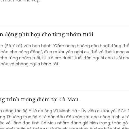
ột mất mát như vậy.
ận động phù hợp cho từng nhóm tuổi
h (Bộ Y tế) vừa ban hành “Cẩm nang hướng dẫn hoạt động thể
hỏe cho cộng đồng”, đưa ra khuyến nghị cụ thể về thời lượng 
ho từng nhóm tuổi, từ trẻ em dưới 1 tuổi đến người cao tuổi n
khỏe và phòng ngừa bệnh tật.
ng trình trọng điểm tại Cà Mau
n công tác Bộ Y tế do ông Vũ Mạnh Hà - Ủy viên dự khuyết BCH
ng Thường trực Bộ Y tế dẫn đầu đã khảo sát các công trình y t
ệc với lãnh đạo tỉnh Cà Mau nhằm đánh giá hiện trạng, tháo gỡ