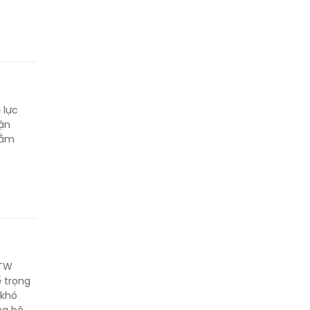
 lực
vận
hằm
 TW
ế trọng
 khó