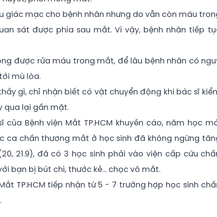
u giác mạc cho bệnh nhân nhưng do vẫn còn máu tron
uan sát được phía sau mắt. Vì vậy, bệnh nhân tiếp tụ
không được rửa máu trong mắt, để lâu bệnh nhân có ngu
ới mù lòa.
thấy gì, chỉ nhận biết có vật chuyển động khi bác sĩ kiể
 qua lại gần mặt.
sĩ của Bệnh viện Mắt TP.HCM khuyến cáo, năm học mớ
c ca chấn thương mắt ở học sinh đã không ngừng tăn
 (20, 21.9), đã có 3 học sinh phải vào viện cấp cứu chấ
ới bạn bị bút chì, thước kẻ… chọc vô mắt.
 Mắt TP.HCM tiếp nhận từ 5 - 7 trường hợp học sinh chấ
.