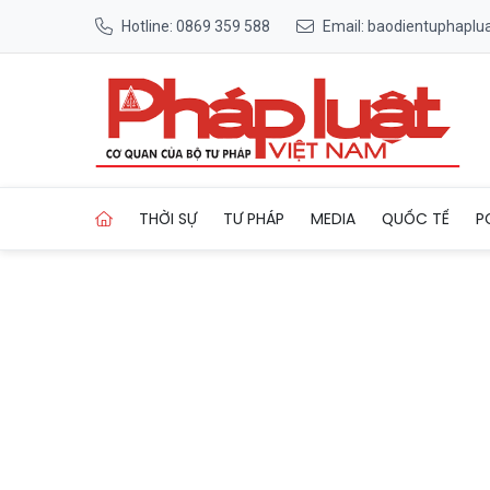
Hotline: 0869 359 588
Email: baodientuphapl
Trang chủ Bị bạn chọc cây s
THỜI SỰ
TƯ PHÁP
MEDIA
QUỐC TẾ
P