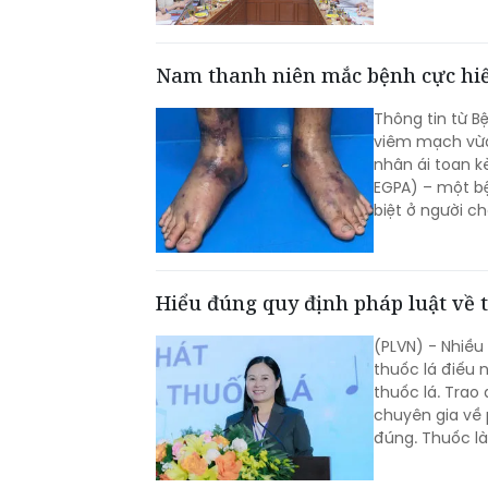
Nam thanh niên mắc bệnh cực h
Thông tin từ B
viêm mạch vừa
nhân ái toan k
EGPA) – một bệ
biệt ở người ch
Hiểu đúng quy định pháp luật về 
(PLVN) - Nhiều
thuốc lá điếu 
thuốc lá. Trao
chuyên gia về 
đúng. Thuốc là
định về địa đi
được áp dụng t