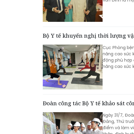
Văn Đính là m
Bộ Y tế khuyến nghị thời lượng v
Cục Phòng bện
nâng cao sức k
động phù hợp c
nâng cao sức 
Đoàn công tác Bộ Y tế khảo sát cô
Ngày 31/7, Đoà
Đảng, Thứ trưở
điểm và làm vi