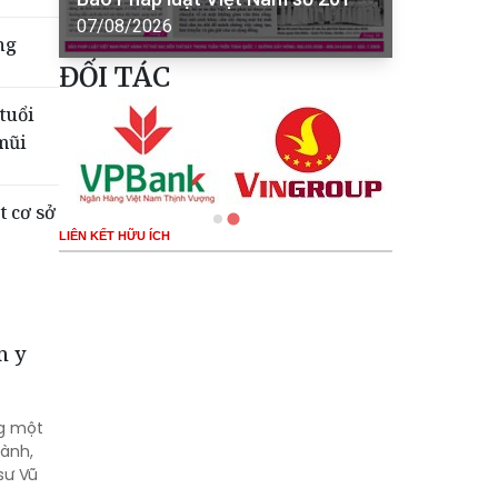
07/08/2026
ng
ĐỐI TÁC
tuổi
mũi
t cơ sở
LIÊN KẾT HỮU ÍCH
n y
ng một
gành,
sư Vũ