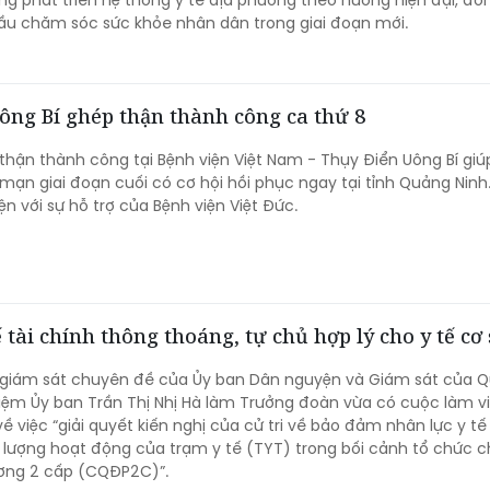
ng phát triển hệ thống y tế địa phương theo hướng hiện đại, đồ
ầu chăm sóc sức khỏe nhân dân trong giai đoạn mới.
ông Bí ghép thận thành công ca thứ 8
thận thành công tại Bệnh viện Việt Nam - Thụy Điển Uông Bí giú
mạn giai đoạn cuối có cơ hội hồi phục ngay tại tỉnh Quảng Ninh
n với sự hỗ trợ của Bệnh viện Việt Đức.
ế tài chính thông thoáng, tự chủ hợp lý cho y tế cơ
 giám sát chuyên đề của Ủy ban Dân nguyện và Giám sát của Q
ệm Ủy ban Trần Thị Nhị Hà làm Trưởng đoàn vừa có cuộc làm vi
 về việc “giải quyết kiến nghị của cử tri về bảo đảm nhân lực y 
lượng hoạt động của trạm y tế (TYT) trong bối cảnh tổ chức c
ơng 2 cấp (CQĐP2C)”.