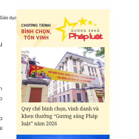
 Giáo dục
u
h
o
Quy chế bình chọn, vinh danh và
khen thưởng “Gương sáng Pháp
a
luật” năm 2026
i