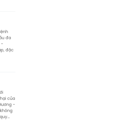
Bệnh
ầu đa
 -
ặp, đặc
ới
 hại của
 Hương -
 không
 quy
 đều