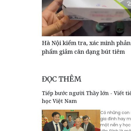
Hà Nội kiểm tra, xác minh phản
phẩm giảm cân dạng bút tiêm
ĐỌC THÊM
Tiếp bước người Thầy lớn - Viết t
học Việt Nam
Có những con n
gia đình hay m
một nền y học.