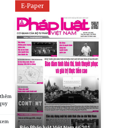
E-Paper
 thêm
quy
 xem
Báo Pháp luật Việt Nam số 201