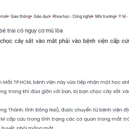
 mới
Giao thông
Giáo dục
Khoa học - Công nghệ
Môi trường
Y tế -
bé trai có nguy cơ mù lòa
n chọc cây sắt vào mắt phải vào bệnh viện cấp cứ
ện Mắt TP.HCM, bệnh viện này vừa tiếp nhận một học sin
g trong khi đùa giỡn với bạn, bị bạn chọc cây sắt và
 Long Thành. tỉnh Đồng Nai), được chuyển từ bệnh viện đị
M cấp cứu trong tình trạng các cơ quan trong mắt trá
ất huyết, phòi mống mắt.