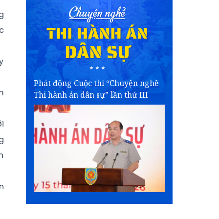
g
c
y
Phát động Cuộc thi “Chuyện nghề
m
Thi hành án dân sự” lần thứ III
i
g
n
n