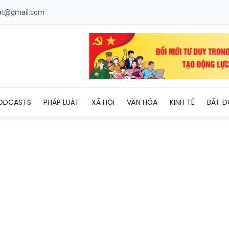
uat@gmail.com
ắt vào mắt, bé trai có nguy cơ mù lòa
ODCASTS
PHÁP LUẬT
XÃ HỘI
VĂN HÓA
KINH TẾ
BẤT Đ