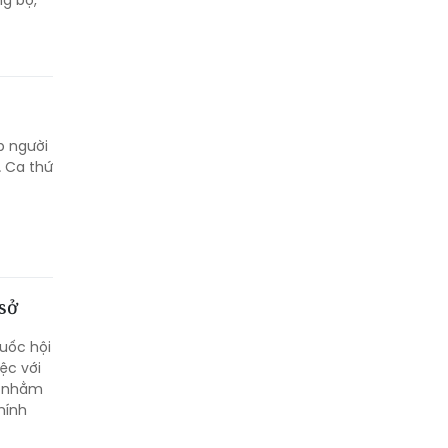
ng bộ,
p người
. Ca thứ
 sở
uốc hội
ệc với
tế nhằm
hính