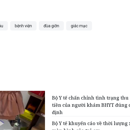
áu
bệnh viện
đùa giỡn
giác mạc
Bộ Y tế chấn chỉnh tình trạng thu
tiền của người khám BHYT đúng 
định
Bộ Y tế khuyến cáo về thời lượng