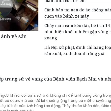
màn hình của trẻ em
Cảnh báo tai nạn do áo chống nắ
cuốn vào bánh xe máy
Chảy máu cam kéo dài, bé trai 14 
phát hiện khối u hiếm gặp vùng 
 ánh về sản
xoang
Hà Nội xử phạt, đình chỉ hàng loạ
sản xuất, kinh doanh răng giả
iếp trang sử vẻ vang của Bệnh viện Bạch Mai và nề
gười khi rời cõi tạm, sự ra đi không chỉ để lại khoảng trống tro
ột cơ quan, mà còn để lại khoảng lặng trong cả một chuyên n
 Sự từ biệt của Anh hùng Lao động, Thầy thuốc Nhân dân, Giáo 