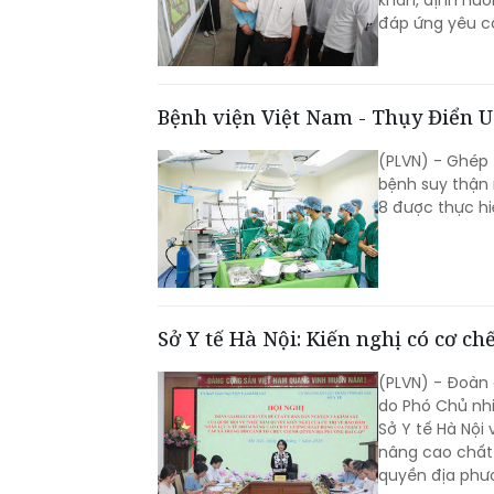
khăn, định hướ
đáp ứng yêu c
Bệnh viện Việt Nam - Thụy Điển U
(PLVN) - Ghép 
bệnh suy thận 
8 được thực hiệ
Sở Y tế Hà Nội: Kiến nghị có cơ ch
(PLVN) - Đoàn
do Phó Chủ nhi
Sở Y tế Hà Nội
nâng cao chất 
quyền địa phư