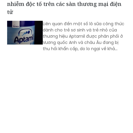
nhiễm độc tố trên các sàn thương mại điện
tử
Liên quan đến một số lô sữa công thức
dành cho trẻ sơ sinh và trẻ nhỏ của
thương hiệu Aptamil được phân phối ở
Vương quốc Anh và châu Âu đang bị
thu hồi khẩn cấp, do lo ngại về khả
năng chứa độc tố, Cục An toàn thực
phẩm cảnh báo người tiêu dùng không
sử dụng và đề nghị ngưng kinh doanh,
gỡ bỏ thông tin sản phẩm trên các sàn
thương mại điện tử.