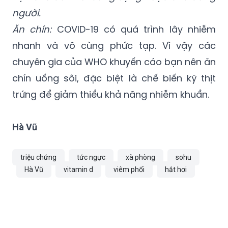
người.
Ăn chín:
COVID-19 có quá trình lây nhiễm
nhanh và vô cùng phức tạp. Vì vậy các
chuyên gia của WHO khuyến cáo bạn nên ăn
chín uống sôi, đặc biệt là chế biến kỹ thịt
trứng để giảm thiểu khả năng nhiễm khuẩn.
Hà Vũ
triệu chứng
tức ngực
xà phòng
sohu
Hà Vũ
vitamin d
viêm phổi
hắt hơi