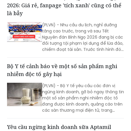
2026: Giá rẻ, fanpage 'tích xanh' cũng có thể
là bẫy
(PLVN) - Nhu cầu du lịch, nghỉ dưỡng
tăng cao trước, trong và sau Tết
Nguyên đán Bính Ngọ 2026 đang bị các
đối tượng tội phạm lợi dụng để lừa đảo,
chiếm đoạt tài sản. Trước tình hình đó,
Bộ Công an đã phát đi cảnh báo, đề
nghị các tổ chức, cá nhân và người dân
Bộ Y tế cảnh báo về một số sản phẩm nghi
nâng cao tinh thần cảnh giác, chủ
nhiễm độc tố gây hại
động phòng ngừa.
(PLVN) - Bộ Y tế yêu cầu các đơn vị
ngừng kinh doanh, gỡ bỏ ngay thông tin
một số sản phẩm nghi nhiễm độc tố
đang được kinh doanh, quảng cáo trên
các sàn thương mại điện tử, trang
mạng xã hội tại Việt Nam.
Yêu cầu ngừng kinh doanh sữa Aptamil