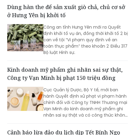
Dùng hàn the để sản xuất giò chả, chủ cơ sở
ở Hưng Yên bị khởi tố
Công an tỉnh Hưng Yên mới ra Quyết
định khởi tố vụ án, đồng thời khởi tố 2 bị
can về tội “Vi phạm quy định về an
toàn thực phẩm” theo khoản 2 Điều 317
Bộ luật Hình sự.
Kinh doanh mỹ phẩm ghi nhãn sai sự thật,
Công ty Vạn Minh bị phạt 150 triệu đồng
Cục Quản lý Dược, Bộ Y tế, mới ban
hành Quyết định xử phạt vi phạm hành
chính đối với Công ty TNHH Thương mại
Vạn Minh do kinh doanh mỹ phẩm ghi
nhãn sai sự thật và có công thức không
đúng với hồ sơ công bố.
Cảnh báo lừa đảo du lịch dịp Tết Bính Ngọ