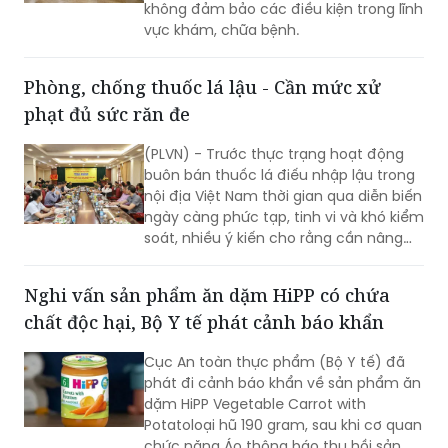
không đảm bảo các điều kiện trong lĩnh
vực khám, chữa bệnh.
Phòng, chống thuốc lá lậu - Cần mức xử
phạt đủ sức răn đe
(PLVN) - Trước thực trạng hoạt động
buôn bán thuốc lá điếu nhập lậu trong
nội địa Việt Nam thời gian qua diễn biến
ngày càng phức tạp, tinh vi và khó kiểm
soát, nhiều ý kiến cho rằng cần nâng
mức xử phạt vi phạm hành chính nhằm
tăng tính răn đe.
Nghi vấn sản phẩm ăn dặm HiPP có chứa
chất độc hại, Bộ Y tế phát cảnh báo khẩn
Cục An toàn thực phẩm (Bộ Y tế) đã
phát đi cảnh báo khẩn về sản phẩm ăn
dặm HiPP Vegetable Carrot with
Potatoloại hũ 190 gram, sau khi cơ quan
chức năng Áo thông báo thu hồi sản