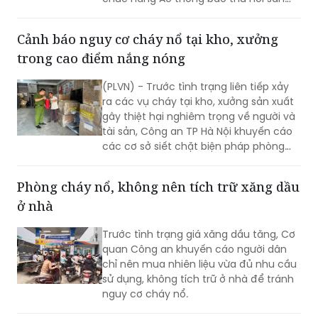
phẩm do nghi ngờ có chứa chất độc
hại.
Cảnh báo nguy cơ cháy nổ tại kho, xưởng
trong cao điểm nắng nóng
(PLVN) - Trước tình trạng liên tiếp xảy
ra các vụ cháy tại kho, xưởng sản xuất
gây thiệt hại nghiêm trọng về người và
tài sản, Công an TP Hà Nội khuyến cáo
các cơ sở siết chặt biện pháp phòng
cháy, chữa cháy, nhất là trong bối cảnh
miền Bắc bước vào cao điểm nắng
Phòng cháy nổ, không nên tích trữ xăng dầu
nóng, nhu cầu sử dụng điện tăng cao.
ở nhà
Trước tình trạng giá xăng dầu tăng, Cơ
quan Công an khuyến cáo người dân
chỉ nên mua nhiên liệu vừa đủ nhu cầu
sử dụng, không tích trữ ở nhà để tránh
nguy cơ cháy nổ.