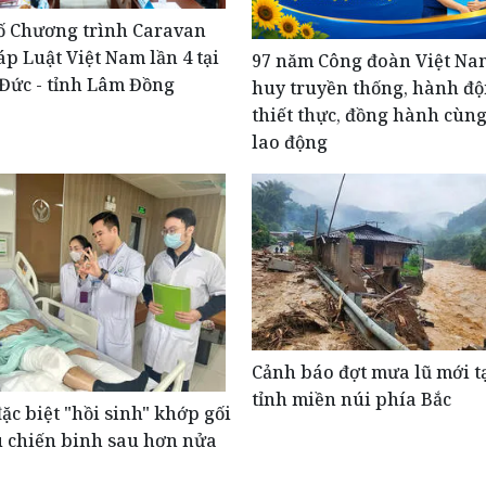
ố Chương trình Caravan
p Luật Việt Nam lần 4 tại
​97 năm Công đoàn Việt Na
Đức - tỉnh Lâm Đồng
huy truyền thống, hành đ
thiết thực, đồng hành cùn
lao động
Cảnh báo đợt mưa lũ mới tạ
tỉnh miền núi phía Bắc
ặc biệt "hồi sinh" khớp gối
u chiến binh sau hơn nửa