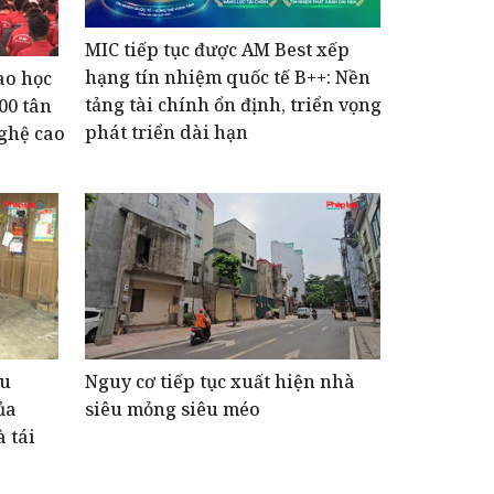
MIC tiếp tục được AM Best xếp
hạng tín nhiệm quốc tế B++: Nền
ao học
tảng tài chính ổn định, triển vọng
00 tân
phát triển dài hạn
ghệ cao
ệu
Nguy cơ tiếp tục xuất hiện nhà
ủa
siêu mỏng siêu méo
 tái