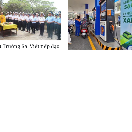
 Trường Sa: Viết tiếp đạo
ng nước nhớ nguồn”
Hà Nội: Kiểm tra, giám sát 
lượng xăng sinh học E10