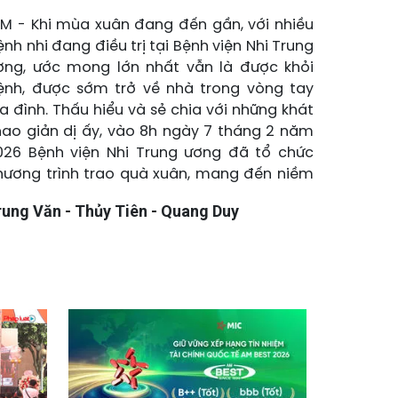
LM - Khi mùa xuân đang đến gần, với nhiều
ệnh nhi đang điều trị tại Bệnh viện Nhi Trung
ơng, ước mong lớn nhất vẫn là được khỏi
ệnh, được sớm trở về nhà trong vòng tay
ia đình. Thấu hiểu và sẻ chia với những khát
hao giản dị ấy, vào 8h ngày 7 tháng 2 năm
026 Bệnh viện Nhi Trung ương đã tổ chức
hương trình trao quà xuân, mang đến niềm
ui, niềm tin và hy vọng cho các em nhỏ mắc
rung Văn - Thủy Tiên - Quang Duy
ệnh hiểm nghèo.