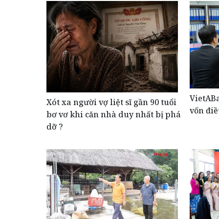
VietAB
Xót xa người vợ liệt sĩ gần 90 tuổi
vốn điề
bơ vơ khi căn nhà duy nhất bị phá
dỡ ?