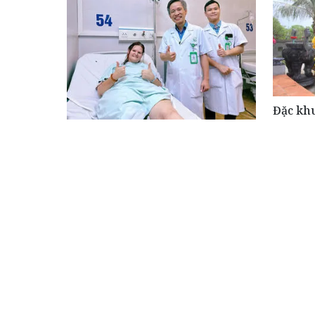
Đặc khu
lý “Uố
Người bệnh New Zealand vượt
hơn 9.000 km đến Việt Nam thay
khớp háng, chấm dứt cơn đau kéo
dài suốt 10 năm