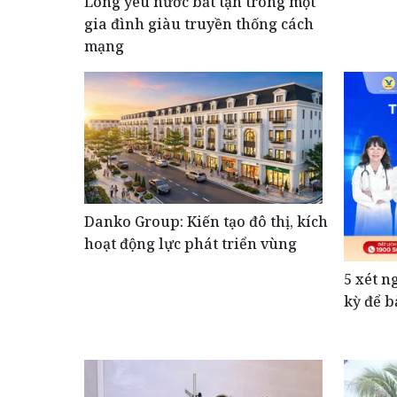
Lòng yêu nước bất tận trong một
gia đình giàu truyền thống cách
mạng
Danko Group: Kiến tạo đô thị, kích
hoạt động lực phát triển vùng
5 xét n
kỳ để b