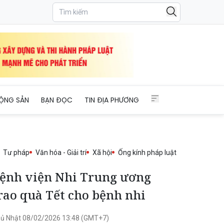
ỘNG SẢN
BẠN ĐỌC
TIN ĐỊA PHƯƠNG
Tư pháp
Văn hóa - Giải trí
Xã hội
Ống kính pháp luật
ệnh viện Nhi Trung ương
rao quà Tết cho bệnh nhi
ủ Nhật 08/02/2026 13:48 (GMT+7)