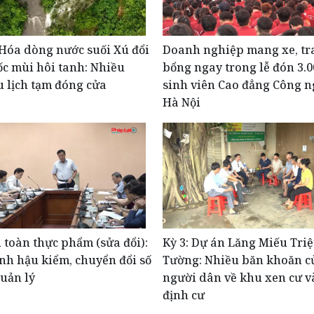
Hóa dòng nước suối Xú đổi
Doanh nghiệp mang xe, tr
c mùi hôi tanh: Nhiều
bổng ngay trong lễ đón 3.0
 lịch tạm đóng cửa
sinh viên Cao đẳng Công n
Hà Nội
 toàn thực phẩm (sửa đổi):
Kỳ 3: Dự án Lăng Miếu Tri
h hậu kiểm, chuyển đổi số
Tường: Nhiều băn khoăn c
uản lý
người dân về khu xen cư và
định cư