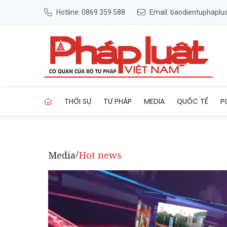
Hotline: 0869 359 588
Email: baodientuphapl
Trang chủ Bệnh viện Nhi Tru
THỜI SỰ
TƯ PHÁP
MEDIA
QUỐC TẾ
P
Media
Hot news
/