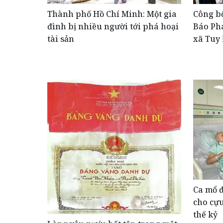
Thành phố Hồ Chí Minh: Một gia
Công b
đình bị nhiều người tới phá hoại
Báo Phá
tài sản
xã Tuy 
Ca mổ đ
cho cự
thế kỷ