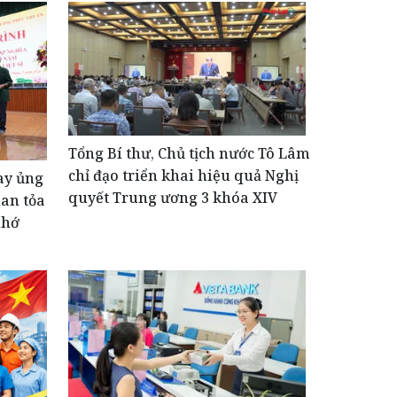
Tổng Bí thư, Chủ tịch nước Tô Lâm
chỉ đạo triển khai hiệu quả Nghị
ay ủng
quyết Trung ương 3 khóa XIV
lan tỏa
nhớ