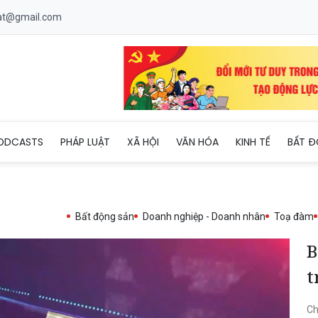
uat@gmail.com
ng ương trao quà Tết cho bệnh nhi
ODCASTS
PHÁP LUẬT
XÃ HỘI
VĂN HÓA
KINH TẾ
BẤT Đ
Bất động sản
Doanh nghiệp - Doanh nhân
Toạ đàm
B
t
Ch