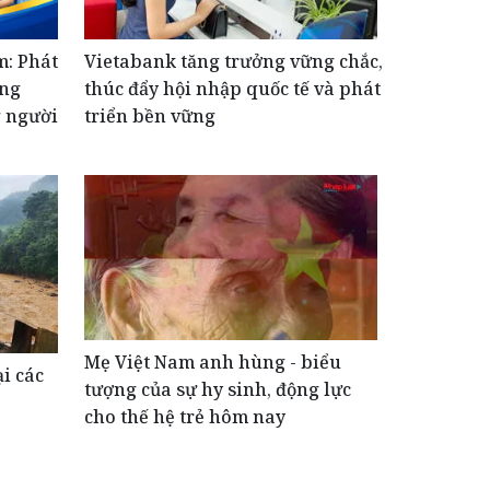
m: Phát
Vietabank tăng trưởng vững chắc,
ộng
thúc đẩy hội nhập quốc tế và phát
g người
triển bền vững
Mẹ Việt Nam anh hùng - biểu
i các
tượng của sự hy sinh, động lực
cho thế hệ trẻ hôm nay