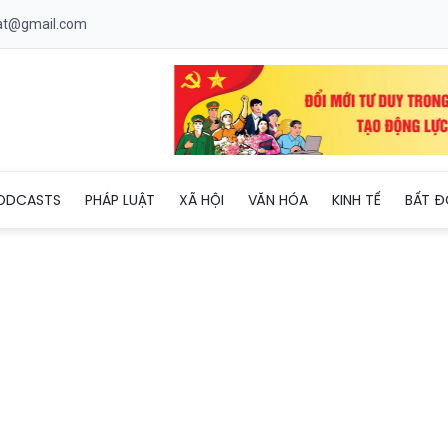
uat@gmail.com
lược "Xanh hóa" Đô thị Khoa học Công nghệ: Lấy bền vững làm nề
ODCASTS
PHÁP LUẬT
XÃ HỘI
VĂN HÓA
KINH TẾ
BẤT Đ