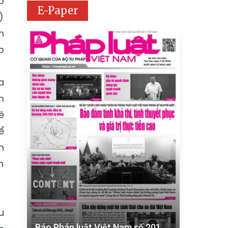
ỡ
E-Paper
)
n
o
a
m
ẽ
ể
h
n
u
Báo Pháp luật Việt Nam số 201