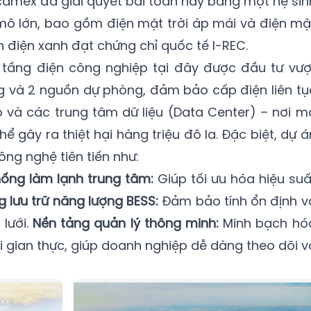
camex đã giải quyết bài toán này bằng một hệ sin
 mô lớn, bao gồm điện mặt trời áp mái và điện mặ
 điện xanh đạt chứng chỉ quốc tế I-REC.
ạ tầng điện công nghiệp tại đây được đầu tư vượ
g và 2 nguồn dự phòng, đảm bảo cấp điện liên tụ
 và các trung tâm dữ liệu (Data Center) – nơi m
 gây ra thiệt hại hàng triệu đô la. Đặc biệt, dự á
ông nghệ tiên tiến như:
ống làm lạnh trung tâm:
Giúp tối ưu hóa hiệu suấ
g lưu trữ năng lượng BESS:
Đảm bảo tính ổn định v
lưới.
Nền tảng quản lý thông minh:
Minh bạch hó
ời gian thực, giúp doanh nghiệp dễ dàng theo dõi v