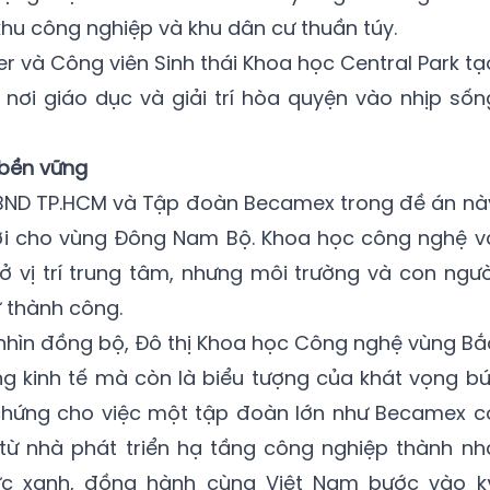
khu công nghiệp và khu dân cư thuần túy.
r và Công viên Sinh thái Khoa học Central Park tạ
nơi giáo dục và giải trí hòa quyện vào nhịp sốn
 bền vững
UBND TP.HCM và Tập đoàn Becamex trong đề án nà
 cho vùng Đông Nam Bộ. Khoa học công nghệ v
 vị trí trung tâm, nhưng môi trường và con ngườ
ự thành công.
 nhìn đồng bộ, Đô thị Khoa học Công nghệ vùng Bắ
g kinh tế mà còn là biểu tượng của khát vọng bứ
chứng cho việc một tập đoàn lớn như Becamex c
ừ nhà phát triển hạ tầng công nghiệp thành nh
thức xanh, đồng hành cùng Việt Nam bước vào k