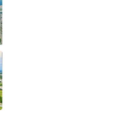
Bất động sản
Website chính thức TT Genesis
https://ttcapital.net.vn/
Dự án
Vinhomes Hạ Long Xanh
Quảng Ninh
Mua nước hoa chính hãng tại
Tprofumo.com
Ghế Massage PoongSan chính hãng
poongsankorea.vn