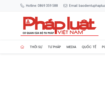
Hotline: 0869 359 588
Email: baodientuphapl
Trang chủ Becamex và Chiến 
THỜI SỰ
TƯ PHÁP
MEDIA
QUỐC TẾ
P