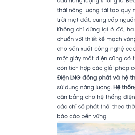
cầu năng lượng khổng lồ. Be
thái năng lượng tái tạo quy
trời mặt đất, cung cấp nguồn
Không chỉ dừng lại ở đó, h
chuẩn với thiết kế mạch vòn
cho sản xuất công nghệ cao
một giây mất điện cũng có thể
còn tích hợp các giải pháp c
Điện LNG đồng phát và hệ th
sử dụng năng lượng.
Hệ thốn
cân bằng cho hệ thống điện 
các chỉ số phát thải theo th
báo cáo bền vững.