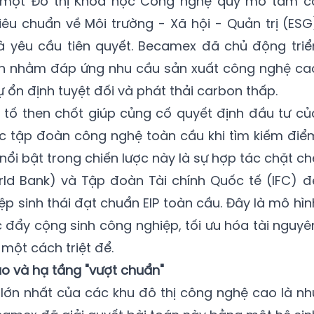
 một Đô thị Khoa học Công nghệ quy mô tầm c
iêu chuẩn về Môi trường - Xã hội - Quản trị (ESG
à yêu cầu tiên quyết. Becamex đã chủ động triể
iện nhằm đáp ứng nhu cầu sản xuất công nghệ ca
ự ổn định tuyệt đối và phát thải carbon thấp.
 tố then chốt giúp củng cố quyết định đầu tư củ
ác tập đoàn công nghệ toàn cầu khi tìm kiếm điể
nổi bật trong chiến lược này là sự hợp tác chặt ch
rld Bank) và Tập đoàn Tài chính Quốc tế (IFC) đ
ệp sinh thái đạt chuẩn EIP toàn cầu. Đây là mô hìn
c đẩy cộng sinh công nghiệp, tối ưu hóa tài nguyê
một cách triệt để.
tạo và hạ tầng "vượt chuẩn"
lớn nhất của các khu đô thị công nghệ cao là nh