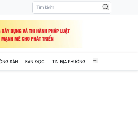
n tảng, lấy con người làm hạt nhân
ỘNG SẢN
BẠN ĐỌC
TIN ĐỊA PHƯƠNG