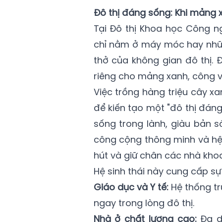
Đô thị đáng sống: Khi mảng x
Tại Đô thị Khoa học Công n
chỉ nằm ở máy móc hay nhữn
thở của không gian đô thị. 
riêng cho mảng xanh, công v
Việc trồng hàng triệu cây 
để kiến tạo một "đô thị đán
sống trong lành, giàu bản s
công cộng thông minh và hệ 
hút và giữ chân các nhà kho
Hệ sinh thái này cung cấp s
Giáo dục và Y tế:
Hệ thống tr
ngay trong lòng đô thị.
Nhà ở chất lượng cao:
Đa dạ