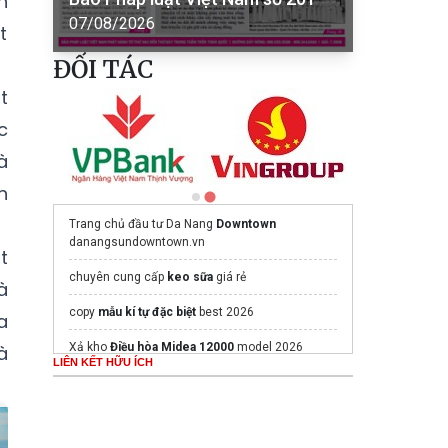
h
07/08/2026
t
ĐỐI TÁC
t
c
à
n
Trang chủ đầu tư Da Nang
Downtown
danangsundowntown.vn
t
chuyên cung cấp
keo sữa
giá rẻ
à
copy
mẫu kí tự đặc biệt
best 2026
a
Xả kho
Điều hòa Midea 12000
model 2026
à
LIÊN KẾT HỮU ÍCH
website
thiết kế menu online
giá rẻ
Vinhomes Ha Long Xanh