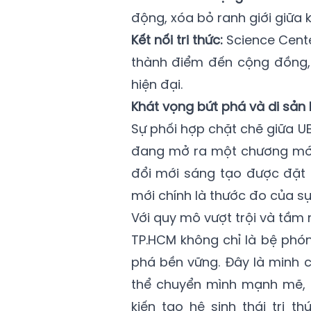
động, xóa bỏ ranh giới giữa 
Kết nối tri thức:
Science Cente
thành điểm đến cộng đồng, 
hiện đại.
Khát vọng bứt phá và di sản
Sự phối hợp chặt chẽ giữa 
đang mở ra một chương mới
đổi mới sáng tạo được đặt ở
mới chính là thước đo của s
Với quy mô vượt trội và tầm
TP.HCM không chỉ là bệ phón
phá bền vững. Đây là minh 
thể chuyển mình mạnh mẽ, t
kiến tạo hệ sinh thái tri 