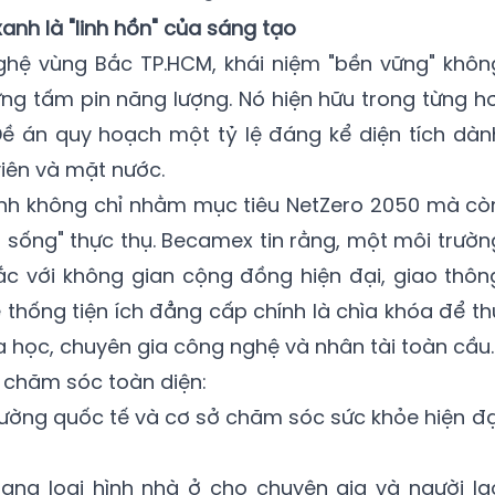
anh là "linh hồn" của sáng tạo
ghệ vùng Bắc TP.HCM, khái niệm "bền vững" khôn
g tấm pin năng lượng. Nó hiện hữu trong từng hơ
Đề án quy hoạch một tỷ lệ đáng kể diện tích dàn
iên và mặt nước.
xanh không chỉ nhằm mục tiêu NetZero 2050 mà cò
g sống" thực thụ. Becamex tin rằng, một môi trườn
ắc với không gian cộng đồng hiện đại, giao thôn
thống tiện ích đẳng cấp chính là chìa khóa để th
a học, chuyên gia công nghệ và nhân tài toàn cầu.
ự chăm sóc toàn diện:
ường quốc tế và cơ sở chăm sóc sức khỏe hiện đạ
ng loại hình nhà ở cho chuyên gia và người la