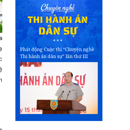
a
ạ
Phát động Cuộc thi “Chuyện nghề
Thi hành án dân sự” lần thứ III
c
ệ
n