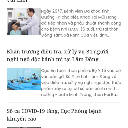
phóng viên Báo Pháp luật Việt Nam, Ths.
Nguyễn Thị Thu Hương - chuyên gia về
Bé 6 tuổi bị que tre đâm xuyên vành tai khi
phòng, chống tác hại của thuốc lá
vui chơi
khẳng định đây là cách hiểu không
đúng. Thuốc lào là một dạng thuốc lá
Ngày 29/7, Bệnh viện Đa khoa tỉnh
theo quy định của pháp luật, vì vậy mọi
Quảng Trị cho biết, Khoa Tai Mũi Họng
quy định về địa điểm cấm hút, xử phạt
đã tiếp nhận và phẫu thuật thành công
vi phạm và trách nhiệm của người
cho bệnh nhi H.M.V. (6 tuổi, trú tại thôn
quản lý đều được áp dụng tương tự
Đồng Tâm, xã Nam Cửa Việt, tỉnh
như đối với thuốc lá điếu.
Quảng Trị) bị que tre đâm xuyên vành
tai trái.
Khẩn trương điều tra, xử lý vụ 84 người
nghi ngộ độc bánh mì tại Lâm Đồng
Cục An toàn thực phẩm, Bộ Y tế vừa có
văn bản gửi Sở Y tế tỉnh Lâm Đồng về
việc điều tra, xử lý vụ nghi ngộ độc thực
phẩm xảy ra tại cơ sở bán bánh mì thịt
nướng - pate Minh Trung, thôn Hai Bà
Trưng, xã Nam Ban Lâm Hà.