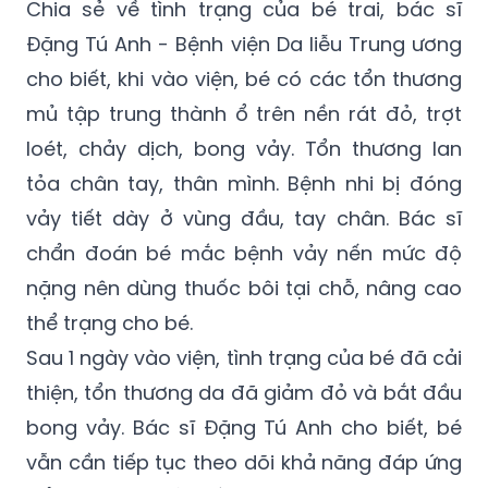
xuống Bệnh viện Da liễu Trung ương thăm
khám.
Chia sẻ về tình trạng của bé trai, bác sĩ
Đặng Tú Anh - Bệnh viện Da liễu Trung ương
cho biết, khi vào viện, bé có các tổn thương
mủ tập trung thành ổ trên nền rát đỏ, trợt
loét, chảy dịch, bong vảy. Tổn thương lan
tỏa chân tay, thân mình. Bệnh nhi bị đóng
vảy tiết dày ở vùng đầu, tay chân. Bác sĩ
chẩn đoán bé mắc bệnh vảy nến mức độ
nặng nên dùng thuốc bôi tại chỗ, nâng cao
thể trạng cho bé.
Sau 1 ngày vào viện, tình trạng của bé đã cải
thiện, tổn thương da đã giảm đỏ và bắt đầu