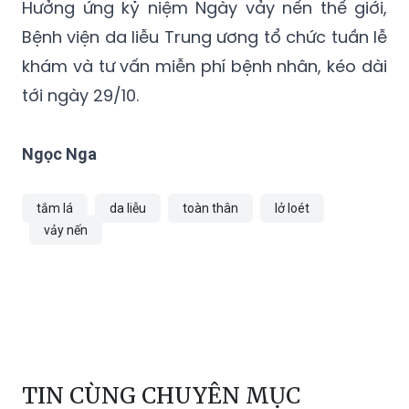
cho việc kiểm soát căn bệnh này một cách
tốt nhất, đạt hiệu quả cao nhất.
Hưởng ứng kỷ niệm Ngày vảy nến thế giới,
Bệnh viện da liễu Trung ương tổ chức tuần lễ
khám và tư vấn miễn phí bệnh nhân, kéo dài
tới ngày 29/10.
Ngọc Nga
tắm lá
da liễu
toàn thân
lở loét
vảy nến