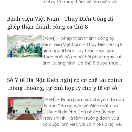
ông Vũ Mạnh Hà - Ủy viên dự khuyết
BCH TW Đảng, Thứ trưởng Thường trực
Bộ Y tế dẫn đầu đã khảo sát các công
trình y tế trọng điểm và làm việc với
lãnh đạo tỉnh Cà Mau nhằm đánh giá
hiện trạng, tháo gỡ khó khăn, định
Bệnh viện Việt Nam - Thụy Điển Uông Bí
hướng phát triển hệ thống y tế địa
ghép thận thành công ca thứ 8
phương theo hướng hiện đại, đồng bộ,
đáp ứng yêu cầu chăm sóc sức khỏe
(PLVN) - Ghép thận thành công tại
nhân dân trong giai đoạn mới.
Bệnh viện Việt Nam - Thụy Điển Uông Bí
giúp người bệnh suy thận mạn giai
đoạn cuối có cơ hội hồi phục ngay tại
tỉnh Quảng Ninh. Ca thứ 8 được thực
hiện với sự hỗ trợ của Bệnh viện Việt
Đức.
Sở Y tế Hà Nội: Kiến nghị có cơ chế tài chính
thông thoáng, tự chủ hợp lý cho y tế cơ sở
(PLVN) - Đoàn giám sát chuyên đề của
Ủy ban Dân nguyện và Giám sát của