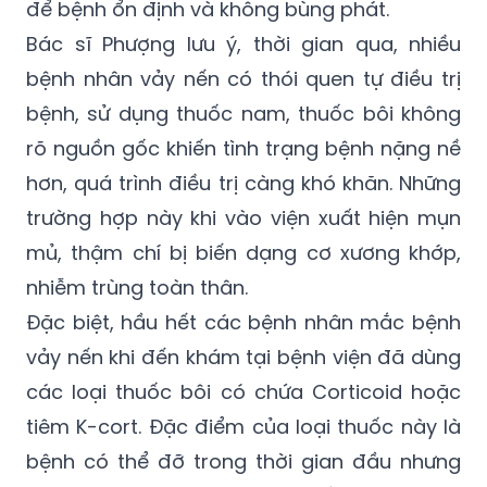
móng xù xì. Đây là bệnh mạn tính, không thể
chữa khỏi hoàn toàn nhưng có thể kiểm soát
để bệnh ổn định và không bùng phát.
Bác sĩ Phượng lưu ý, thời gian qua, nhiều
bệnh nhân vảy nến có thói quen tự điều trị
bệnh, sử dụng thuốc nam, thuốc bôi không
rõ nguồn gốc khiến tình trạng bệnh nặng nề
hơn, quá trình điều trị càng khó khăn. Những
trường hợp này khi vào viện xuất hiện mụn
mủ, thậm chí bị biến dạng cơ xương khớp,
nhiễm trùng toàn thân.
Đặc biệt, hầu hết các bệnh nhân mắc bệnh
vảy nến khi đến khám tại bệnh viện đã dùng
các loại thuốc bôi có chứa Corticoid hoặc