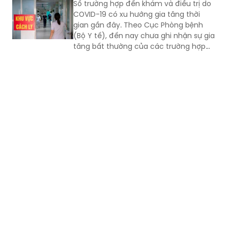
Số ca COVID-19 tăng, Cục Phòng bệnh
khuyến cáo
Số trường hợp đến khám và điều trị do
COVID-19 có xu hướng gia tăng thời
gian gần đây. Theo Cục Phòng bệnh
(Bộ Y tế), đến nay chưa ghi nhận sự gia
tăng bất thường của các trường hợp
nặng hoặc tử vong do COVID-19. Tuy
nhiên, mọi người, đặc biệt 6 nhóm
người có nguy cơ cao vẫn phải chủ
động phòng bệnh...