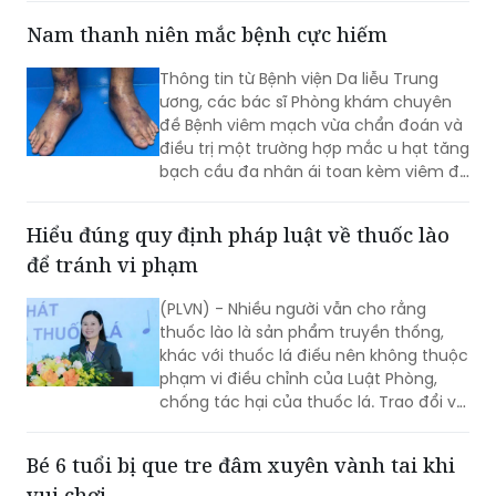
Quốc hội do Phó Chủ nhiệm Ủy ban
Trần Thị Nhị Hà làm Trưởng đoàn vừa
có cuộc làm việc với Sở Y tế Hà Nội về
việc “giải quyết kiến nghị của cử tri về
bảo đảm nhân lực y tế nhằm nâng cao
Nam thanh niên mắc bệnh cực hiếm
chất lượng hoạt động của trạm y tế
(TYT) trong bối cảnh tổ chức chính
Thông tin từ Bệnh viện Da liễu Trung
quyền địa phương 2 cấp (CQĐP2C)”.
ương, các bác sĩ Phòng khám chuyên
đề Bệnh viêm mạch vừa chẩn đoán và
điều trị một trường hợp mắc u hạt tăng
bạch cầu đa nhân ái toan kèm viêm đa
mạch (Eosinophilic Granulomatosis
with Polyangiitis - EGPA) – một bệnh lý
Hiểu đúng quy định pháp luật về thuốc lào
viêm mạch máu kích thước nhỏ và
để tránh vi phạm
trung bình rất hiếm gặp, đặc biệt ở
người châu Á.
(PLVN) - Nhiều người vẫn cho rằng
thuốc lào là sản phẩm truyền thống,
khác với thuốc lá điếu nên không thuộc
phạm vi điều chỉnh của Luật Phòng,
chống tác hại của thuốc lá. Trao đổi với