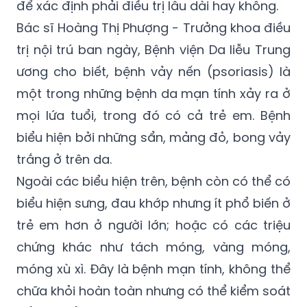
bong vảy. Bác sĩ Đặng Tú Anh cho biết, bé
vẫn cần tiếp tục theo dõi khả năng đáp ứng
để xác định phải điều trị lâu dài hay không.
Bác sĩ Hoàng Thị Phượng - Trưởng khoa điều
trị nội trú ban ngày, Bệnh viện Da liễu Trung
ương cho biết, bệnh vảy nến (psoriasis) là
một trong những bệnh da mạn tính xảy ra ở
mọi lứa tuổi, trong đó có cả trẻ em. Bệnh
biểu hiện bởi những sẩn, mảng đỏ, bong vảy
trắng ở trên da.
Ngoài các biểu hiện trên, bệnh còn có thể có
biểu hiện sưng, đau khớp nhưng ít phổ biến ở
trẻ em hơn ở người lớn; hoặc có các triệu
chứng khác như tách móng, vàng móng,