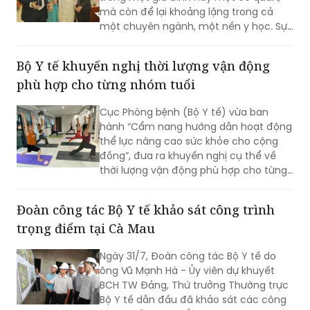
Có những con người khi rời cõi tạm, sự
ra đi không chỉ để lại khoảng trống
trong một gia đình hay một cơ quan,
mà còn để lại khoảng lặng trong cả
một chuyên ngành, một nền y học. Sự
từ biệt của Anh hùng Lao động, Thầy
thuốc Nhân dân, Giáo sư Vũ Văn Đính là
Bộ Y tế khuyến nghị thời lượng vận động
một mất mát như vậy.
phù hợp cho từng nhóm tuổi
Cục Phòng bệnh (Bộ Y tế) vừa ban
hành “Cẩm nang hướng dẫn hoạt động
thể lực nâng cao sức khỏe cho cộng
đồng”, đưa ra khuyến nghị cụ thể về
thời lượng vận động phù hợp cho từng
nhóm tuổi, từ trẻ em dưới 1 tuổi đến
người cao tuổi nhằm nâng cao sức
Đoàn công tác Bộ Y tế khảo sát công trình
khỏe và phòng ngừa bệnh tật.
trọng điểm tại Cà Mau
Ngày 31/7, Đoàn công tác Bộ Y tế do