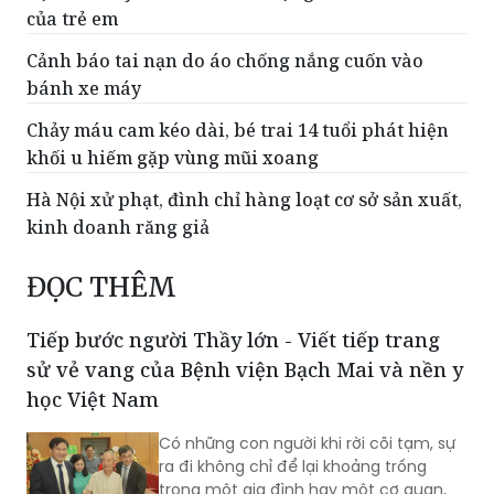
người khám BHYT đúng quy định
Bộ Y tế khuyến cáo về thời lượng xem màn hình
của trẻ em
Cảnh báo tai nạn do áo chống nắng cuốn vào
bánh xe máy
Chảy máu cam kéo dài, bé trai 14 tuổi phát hiện
khối u hiếm gặp vùng mũi xoang
Hà Nội xử phạt, đình chỉ hàng loạt cơ sở sản xuất,
kinh doanh răng giả
ĐỌC THÊM
Tiếp bước người Thầy lớn - Viết tiếp trang
sử vẻ vang của Bệnh viện Bạch Mai và nền y
học Việt Nam