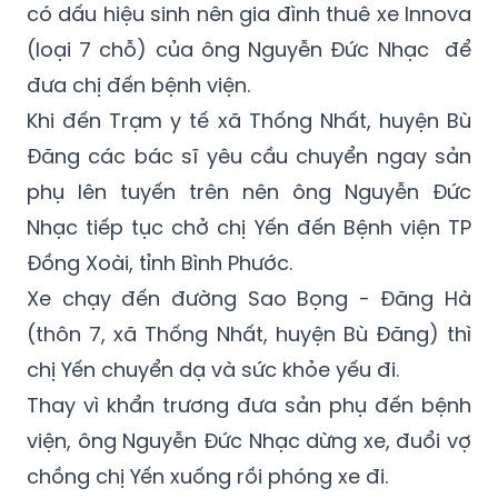
trú huyện Bù Đăng, Bình Phước) đang mang
thai được hơn 7 tháng bị đau bụng dữ dội,
có dấu hiệu sinh nên gia đình thuê xe Innova
(loại 7 chỗ) của ông Nguyễn Đức Nhạc để
đưa chị đến bệnh viện.
Khi đến Trạm y tế xã Thống Nhất, huyện Bù
Đăng các bác sĩ yêu cầu chuyển ngay sản
phụ lên tuyến trên nên ông Nguyễn Đức
Nhạc tiếp tục chở chị Yến đến Bệnh viện TP
Đồng Xoài, tỉnh Bình Phước.
Xe chạy đến đường Sao Bọng - Đăng Hà
(thôn 7, xã Thống Nhất, huyện Bù Đăng) thì
chị Yến chuyển dạ và sức khỏe yếu đi.
Thay vì khẩn trương đưa sản phụ đến bệnh