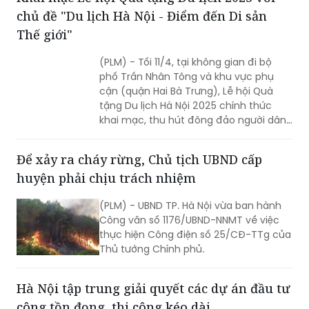
ĐỌC THÊM
Khai mạc Lễ hội Quà tặng Du lịch 2025 với
chủ đề "Du lịch Hà Nội - Điểm đến Di sản
Thế giới"
(PLM) - Tối 11/4, tại không gian đi bộ
phố Trần Nhân Tông và khu vực phụ
cận (quận Hai Bà Trưng), Lễ hội Quà
tặng Du lịch Hà Nội 2025 chính thức
khai mạc, thu hút đông đảo người dân
Thủ đô và du khách trong và ngoài
nước tới tham dự.
Để xảy ra cháy rừng, Chủ tịch UBND cấp
huyện phải chịu trách nhiệm
(PLM) - UBND TP. Hà Nội vừa ban hành
Công văn số 1176/UBND-NNMT về việc
thực hiện Công điện số 25/CĐ-TTg của
Thủ tướng Chính phủ.