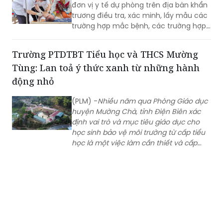
(PLM) - Cục Phòng bệnh (Bộ Y tế) đề
nghị Sở Y tế tỉnh Quảng Nam chỉ đạo
đơn vị y tế dự phòng trên địa bàn khẩn
trương điều tra, xác minh, lấy mẫu các
trường hợp mắc bệnh, các trường hợp
tiếp xúc gần, xét nghiệm xác định tác
nhân gây bệnh; tăng cường giám sát,
Trường PTDTBT Tiểu học và THCS Mường
phát hiện sớm các trường hợp mắc
Tùng: Lan toả ý thức xanh từ những hành
mới tại cộng đồng.
động nhỏ
(PLM) -
Nhiều năm qua Phòng Giáo dục
huyện Mường Chà, tỉnh Điện Biên xác
định vai trò và mục tiêu giáo dục cho
học sinh bảo vệ môi trường từ cấp tiểu
học là một việc làm cần thiết và cấp
bách. Qua hoạt động giáo dục, hầu
hết các học sinh đều thể hiện
tình yêu thiên nhiên, hình thành một số
kỹ năng, thói quen bảo vệ môi trường