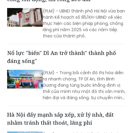
Hà Nội tập trung giải quyết các dự án đầu tư
công tồn đọng, thi công kéo dài
(PLM) - UBND thành phố Hà Nội vừa ban
hành Kế hoạch số 85/KH-UBND về việc
thực hiện các biện pháp phòng, chống
lãng phí năm 2025 và các năm tiếp
theo của thành phố.
Nổ lực "biến" Dĩ An trở thành" thành phố
đáng sống"
(PLM) - Trong bối cảnh đô thị hóa diễn
ra nhanh chóng, TP Dĩ An, tỉnh Bình
Dương đang từng bước khẳng định vị
thế của mình như một đô thị văn minh,
hiện đại và đáng sống. Sự chuyển mình
mạnh mẽ này không thể thiếu vai trò
quan trọng của chính quyền địa