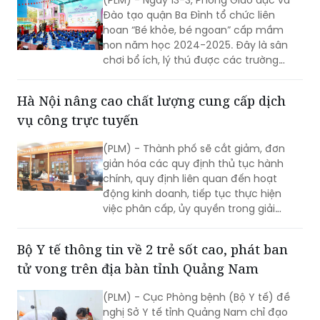
Liên hoan “Bé khỏe, bé ngoan” ngành Giáo
làm, thu nhập cho người lao động
dục quận Ba Đình
nghèo trên địa bàn huyện vùng
cao Tam Đường, tỉnh Lai Châu.
(PLM) - Ngày 13-3, Phòng Giáo dục và
Đào tạo quận Ba Đình tổ chức liên
hoan “Bé khỏe, bé ngoan” cấp mầm
non năm học 2024-2025. Đây là sân
chơi bổ ích, lý thú được các trường
mầm non rất mong đợi với mong
muốn học hỏi, chia sẻ kinh nghiệm
Hà Nội nâng cao chất lượng cung cấp dịch
nâng cao chất lượng chăm sóc, nuôi
vụ công trực tuyến
dưỡng, giáo dục trẻ. Và cũng là cơ hội
để trẻ mầm non của các trường học
(PLM) - Thành phố sẽ cắt giảm, đơn
trên địa bàn quận được giao lưu, thể
giản hóa các quy định thủ tục hành
hiện năng khiếu cũng như sự tự tin
chính, quy định liên quan đến hoạt
trong hoạt động hằng ngày.
động kinh doanh, tiếp tục thực hiện
việc phân cấp, ủy quyền trong giải
quyết thủ tục hành chính theo quy
định.
Bộ Y tế thông tin về 2 trẻ sốt cao, phát ban
tử vong trên địa bàn tỉnh Quảng Nam