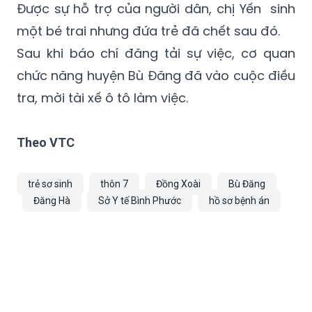
viện, ông Nguyễn Đức Nhạc dừng xe, đuổi vợ
chồng chị Yến xuống rồi phóng xe đi.
Được sự hỗ trợ của người dân, chị Yến sinh
một bé trai nhưng đứa trẻ đã chết sau đó.
Sau khi báo chí đăng tải sự việc, cơ quan
chức năng huyện Bù Đăng đã vào cuộc điều
tra, mời tài xế ô tô làm việc.
Theo VTC
trẻ sơ sinh
thôn 7
Đồng Xoài
Bù Đăng
Đăng Hà
Sở Y tế Bình Phước
hồ sơ bệnh án