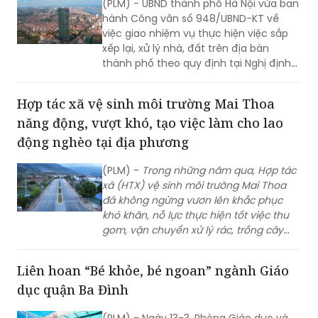
Hà Nội đẩy mạnh sắp xếp, xử lý nhà, đất
phương, với những nỗ lực không ngừng
nhằm tránh thất thoát, lãng phí
nghỉ nhằm mang lại diện mạo mới cho
Dĩ An, đáp ứng kỳ vọng của người dân
(PLM) - UBND thành phố Hà Nội vừa ban
và doanh nghiệp.
hành Công văn số 948/UBND-KT về
việc giao nhiệm vụ thực hiện việc sắp
xếp lại, xử lý nhà, đất trên địa bàn
thành phố theo quy định tại Nghị định
số 03/2025/NĐ-CP.
Hợp tác xã vệ sinh môi trường Mai Thoa
năng động, vượt khó, tạo việc làm cho lao
động nghèo tại địa phương
(PLM) -
Trong n
hững năm qua, Hợp tác
xã (HTX) vệ sinh môi trường Mai Thoa
đã không ngừng vươn lên khắc phục
khó khăn, nỗ lực thực hiện tốt việc thu
gom, vận chuyển xử lý rác, trồng cây
xanh tại địa phương góp phần giữ gìn
môi trường xanh, sạch, đẹp, vừa tạo việc