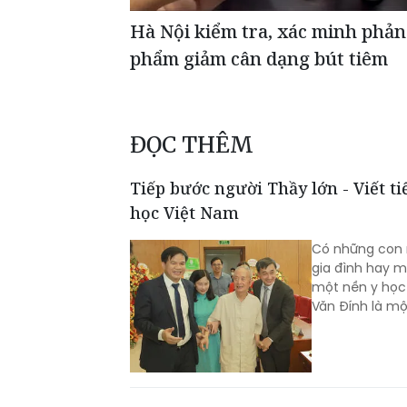
Hà Nội kiểm tra, xác minh phản
phẩm giảm cân dạng bút tiêm
ĐỌC THÊM
Tiếp bước người Thầy lớn - Viết t
học Việt Nam
Có những con n
gia đình hay m
một nền y học.
Văn Đính là m