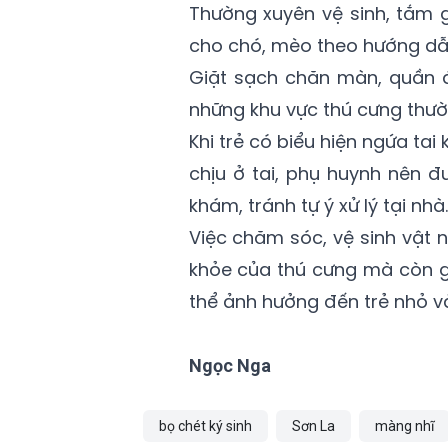
Thường xuyên vệ sinh, tắm 
cho chó, mèo theo hướng dẫn
Giặt sạch chăn màn, quần áo
những khu vực thú cưng thườn
Khi trẻ có biểu hiện ngứa ta
chịu ở tai, phụ huynh nên 
khám, tránh tự ý xử lý tại nhà.
Việc chăm sóc, vệ sinh vật 
khỏe của thú cưng mà còn g
thể ảnh hưởng đến trẻ nhỏ và
Ngọc Nga
bọ chét ký sinh
Sơn La
màng nhĩ