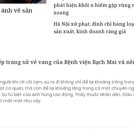
phát hiện khối u hiếm gặp vùng 
 ánh về sản
xoang
Hà Nội xử phạt, đình chỉ hàng loạ
sản xuất, kinh doanh răng giả
iếp trang sử vẻ vang của Bệnh viện Bạch Mai và nề
gười khi rời cõi tạm, sự ra đi không chỉ để lại khoảng trống tro
ột cơ quan, mà còn để lại khoảng lặng trong cả một chuyên n
 Sự từ biệt của Anh hùng Lao động, Thầy thuốc Nhân dân, Giáo 
ột mất mát như vậy.