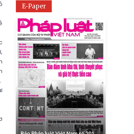
ỏ
E-Paper
ẻ
c
,
h
m
.
i
ơ
Báo Pháp luật Việt Nam số 201