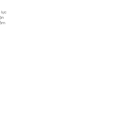
 lực
vận
hằm
 TW
ế trọng
 khó
ng bộ,