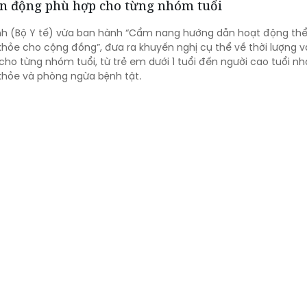
ận động phù hợp cho từng nhóm tuổi
h (Bộ Y tế) vừa ban hành “Cẩm nang hướng dẫn hoạt động thể
hỏe cho cộng đồng”, đưa ra khuyến nghị cụ thể về thời lượng 
ho từng nhóm tuổi, từ trẻ em dưới 1 tuổi đến người cao tuổi n
khỏe và phòng ngừa bệnh tật.
ng trình trọng điểm tại Cà Mau
n công tác Bộ Y tế do ông Vũ Mạnh Hà - Ủy viên dự khuyết BCH
ng Thường trực Bộ Y tế dẫn đầu đã khảo sát các công trình y t
ệc với lãnh đạo tỉnh Cà Mau nhằm đánh giá hiện trạng, tháo gỡ
ng phát triển hệ thống y tế địa phương theo hướng hiện đại, đồ
ầu chăm sóc sức khỏe nhân dân trong giai đoạn mới.
ông Bí ghép thận thành công ca thứ 8