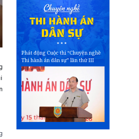
Phát động Cuộc thi “Chuyện nghề
Thi hành án dân sự” lần thứ III
g
i
n
g