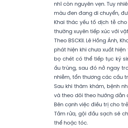
nhĩ còn nguyên vẹn. Tuy nhiê
màu đen đang di chuyển, được
Khai thác yếu tố dịch tễ cho
thường xuyên tiếp xúc với vậ
Theo BSCKII. Lê Hồng Ánh, K
phát hiện khi chưa xuất hiện 
bọ chét có thể tiếp tục ký si
ấu trùng, sau đó nở ngay tr
nhiễm, tổn thương các cấu t
Sau khi thăm khám, bệnh nhi
và theo dõi theo hướng dẫn c
Bên cạnh việc điều trị cho t
Tắm rửa, gội đầu sạch sẽ ch
thể hoặc tóc.