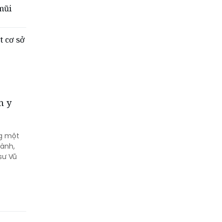
mũi
t cơ sở
n y
ng một
gành,
sư Vũ