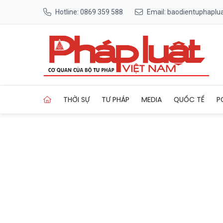
Hotline: 0869 359 588
Email: baodientuphapl
Trang chủ Bé gái 2 tuổi nhập
THỜI SỰ
TƯ PHÁP
MEDIA
QUỐC TẾ
P