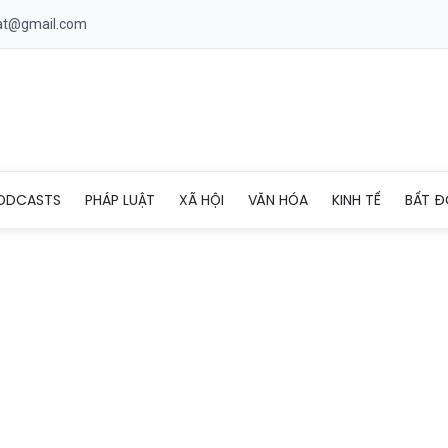
uat@gmail.com
 viện do bọ chét ký sinh trong màng nhĩ
ODCASTS
PHÁP LUẬT
XÃ HỘI
VĂN HÓA
KINH TẾ
BẤT Đ