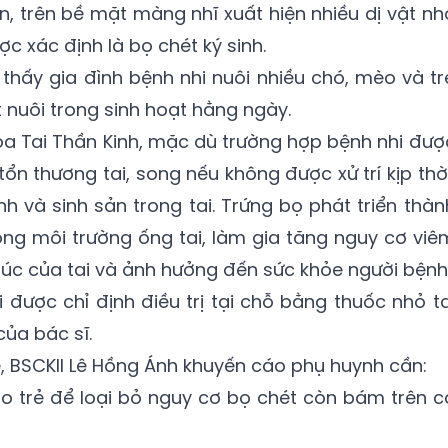
n, trên bề mặt màng nhĩ xuất hiện nhiều dị vật nh
 xác định là bọ chét ký sinh.
 thấy gia đình bệnh nhi nuôi nhiều chó, mèo và tr
t nuôi trong sinh hoạt hằng ngày.
hoa Tai Thần Kinh, mặc dù trường hợp bệnh nhi đượ
tổn thương tai, song nếu không được xử trí kịp thời
nh và sinh sản trong tai. Trứng bọ phát triển thàn
ong môi trường ống tai, làm gia tăng nguy cơ viê
rúc của tai và ảnh hưởng đến sức khỏe người bệnh
 được chỉ định điều trị tại chỗ bằng thuốc nhỏ ta
ủa bác sĩ.
rẻ, BSCKII Lê Hồng Ánh khuyến cáo phụ huynh cần:
o trẻ để loại bỏ nguy cơ bọ chét còn bám trên c