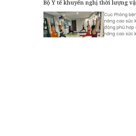
Bộ Y tế khuyến nghị thời lượng v
Cục Phòng bện
nâng cao sức k
động phù hợp c
nâng cao sức 
Đoàn công tác Bộ Y tế khảo sát cô
Ngày 31/7, Đoà
Đảng, Thứ trưở
điểm và làm vi
khăn, định hướ
đáp ứng yêu c
Bệnh viện Việt Nam - Thụy Điển U