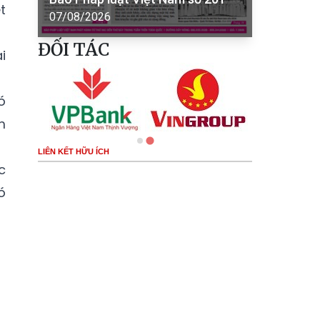
t
07/08/2026
ĐỐI TÁC
i
ó
m
LIÊN KẾT HỮU ÍCH
c
ó