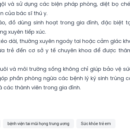
gội và sử dụng các biện pháp phòng, diệt bọ ché
 của bác sĩ thú y.
, đồ dùng sinh hoạt trong gia đình, đặc biệt tạ
g xuyên tiếp xúc.
i kéo dài, thường xuyên ngoáy tai hoặc cảm giác kh
đưa trẻ đến cơ sở y tế chuyên khoa để được thă
nuôi và môi trường sống không chỉ giúp bảo vệ sứ
óp phần phòng ngừa các bệnh lý ký sinh trùng c
 các thành viên trong gia đình.
bệnh viện tai mũi họng trung ương
Sức khỏe trẻ em