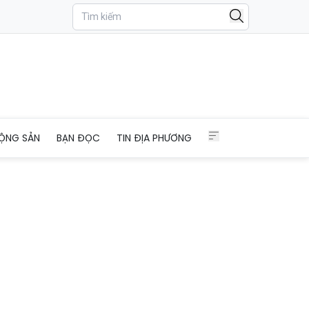
ỘNG SẢN
BẠN ĐỌC
TIN ĐỊA PHƯƠNG