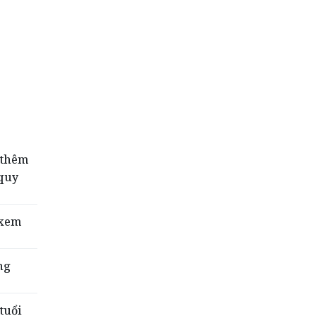
 thêm
quy
 xem
ng
tuổi