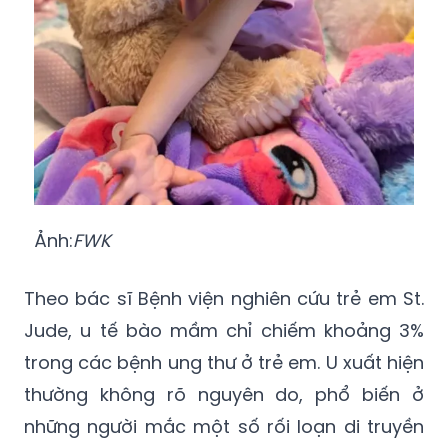
Ảnh:
FWK
Theo bác sĩ Bệnh viện nghiên cứu trẻ em St.
Jude, u tế bào mầm chỉ chiếm khoảng 3%
trong các bệnh ung thư ở trẻ em. U xuất hiện
thường không rõ nguyên do, phổ biến ở
những người mắc một số rối loạn di truyền
nhất định.
Các bác sĩ phẫu thuật loại bỏ một số khối u,