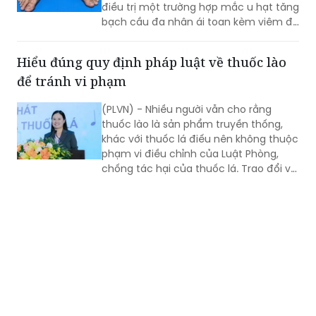
mạch (Eosinophilic Granulomatosis
with Polyangiitis - EGPA) – một bệnh lý
Hiểu đúng quy định pháp luật về thuốc lào
viêm mạch máu kích thước nhỏ và
để tránh vi phạm
trung bình rất hiếm gặp, đặc biệt ở
người châu Á.
(PLVN) - Nhiều người vẫn cho rằng
thuốc lào là sản phẩm truyền thống,
khác với thuốc lá điếu nên không thuộc
phạm vi điều chỉnh của Luật Phòng,
chống tác hại của thuốc lá. Trao đổi với
phóng viên Báo Pháp luật Việt Nam, Ths.
Nguyễn Thị Thu Hương - chuyên gia về
phòng, chống tác hại của thuốc lá
khẳng định đây là cách hiểu không
đúng. Thuốc lào là một dạng thuốc lá
theo quy định của pháp luật, vì vậy mọi
quy định về địa điểm cấm hút, xử phạt
vi phạm và trách nhiệm của người
quản lý đều được áp dụng tương tự
như đối với thuốc lá điếu.