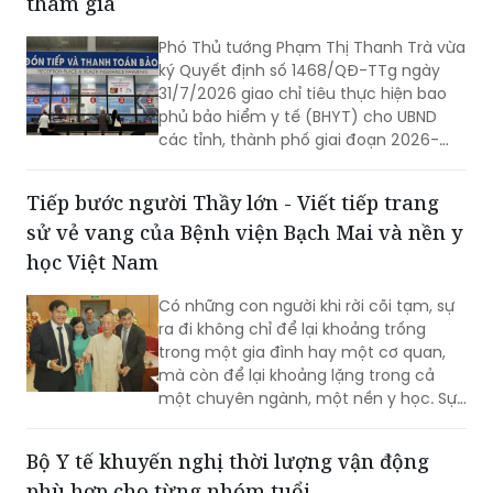
ký Quyết định số 1468/QĐ-TTg ngày
31/7/2026 giao chỉ tiêu thực hiện bao
phủ bảo hiểm y tế (BHYT) cho UBND
các tỉnh, thành phố giai đoạn 2026-
2030. Đây được xem là bước đi quan
trọng nhằm hiện thực hóa mục tiêu
Tiếp bước người Thầy lớn - Viết tiếp trang
bảo hiểm y tế toàn dân vào năm 2030.
sử vẻ vang của Bệnh viện Bạch Mai và nền y
học Việt Nam
Có những con người khi rời cõi tạm, sự
ra đi không chỉ để lại khoảng trống
trong một gia đình hay một cơ quan,
mà còn để lại khoảng lặng trong cả
một chuyên ngành, một nền y học. Sự
từ biệt của Anh hùng Lao động, Thầy
thuốc Nhân dân, Giáo sư Vũ Văn Đính là
Bộ Y tế khuyến nghị thời lượng vận động
một mất mát như vậy.
phù hợp cho từng nhóm tuổi
Cục Phòng bệnh (Bộ Y tế) vừa ban