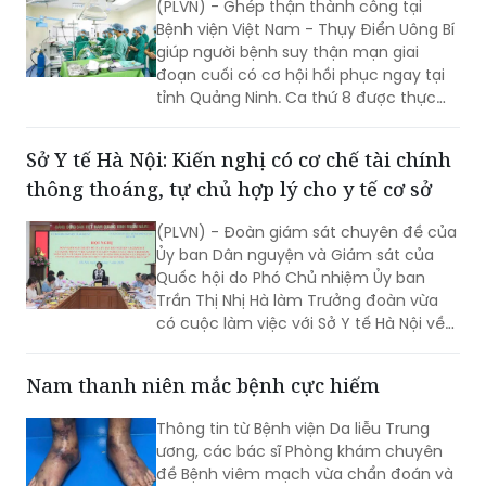
đoạn cuối có cơ hội hồi phục ngay tại
tỉnh Quảng Ninh. Ca thứ 8 được thực
hiện với sự hỗ trợ của Bệnh viện Việt
Đức.
Sở Y tế Hà Nội: Kiến nghị có cơ chế tài chính
thông thoáng, tự chủ hợp lý cho y tế cơ sở
(PLVN) - Đoàn giám sát chuyên đề của
Ủy ban Dân nguyện và Giám sát của
Quốc hội do Phó Chủ nhiệm Ủy ban
Trần Thị Nhị Hà làm Trưởng đoàn vừa
có cuộc làm việc với Sở Y tế Hà Nội về
việc “giải quyết kiến nghị của cử tri về
bảo đảm nhân lực y tế nhằm nâng cao
Nam thanh niên mắc bệnh cực hiếm
chất lượng hoạt động của trạm y tế
(TYT) trong bối cảnh tổ chức chính
Thông tin từ Bệnh viện Da liễu Trung
quyền địa phương 2 cấp (CQĐP2C)”.
ương, các bác sĩ Phòng khám chuyên
đề Bệnh viêm mạch vừa chẩn đoán và
điều trị một trường hợp mắc u hạt tăng
bạch cầu đa nhân ái toan kèm viêm đa