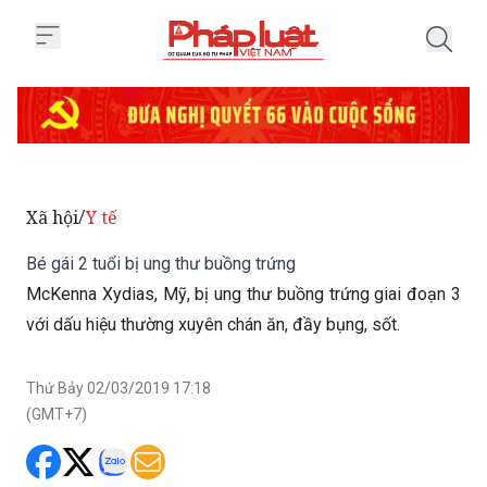
Trang chủ Bé gái 2 tuổi bị ung t
Xã hội
Y tế
/
Bé gái 2 tuổi bị ung thư buồng trứng
McKenna Xydias, Mỹ, bị ung thư buồng trứng giai đoạn 3
với dấu hiệu thường xuyên chán ăn, đầy bụng, sốt.
Thứ Bảy 02/03/2019 17:18
(GMT+7)
Theo
Fox News
, ngày 14/2, vợ chồng Michael