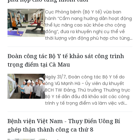
hành “Cẩm nang hướng dẫn hoạt động
thể lực nâng cao sức khỏe cho cộng
đồng”, đưa ra khuyến nghị cụ thể về
thời lượng vận động phù hợp cho từng
nhóm tuổi, từ trẻ em dưới 1 tuổi đến
người cao tuổi nhằm nâng cao sức
Đoàn công tác Bộ Y tế khảo sát công trình
khỏe và phòng ngừa bệnh tật.
trọng điểm tại Cà Mau
Ngày 31/7, Đoàn công tác Bộ Y tế do
ông Vũ Mạnh Hà - Ủy viên dự khuyết
BCH TW Đảng, Thứ trưởng Thường trực
Bộ Y tế dẫn đầu đã khảo sát các công
trình y tế trọng điểm và làm việc với
lãnh đạo tỉnh Cà Mau nhằm đánh giá
hiện trạng, tháo gỡ khó khăn, định
Bệnh viện Việt Nam - Thụy Điển Uông Bí
hướng phát triển hệ thống y tế địa
ghép thận thành công ca thứ 8
phương theo hướng hiện đại, đồng bộ,
đáp ứng yêu cầu chăm sóc sức khỏe
(PLVN) - Ghép thận thành công tại
nhân dân trong giai đoạn mới.
Bệnh viện Việt Nam - Thụy Điển Uông Bí
giúp người bệnh suy thận mạn giai