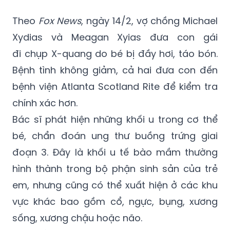
Xydias và Meagan Xyias đưa con gái
đi chụp X-quang do bé bị đầy hơi, táo bón.
Bệnh tình không giảm, cả hai đưa con đến
bệnh viện Atlanta Scotland Rite để kiểm tra
chính xác hơn.
Bác sĩ phát hiện những khối u trong cơ thể
bé, chẩn đoán ung thư buồng trứng giai
đoạn 3. Đây là khối u tế bào mầm thường
hình thành trong bộ phận sinh sản của trẻ
em, nhưng cũng có thể xuất hiện ở các khu
vực khác bao gồm cổ, ngực, bụng, xương
sống, xương chậu hoặc não.
"Tôi chỉ nghĩ con gái mình bị táo bón, chứ
không phải ung thư", mẹ Kenni nói. "Nó sẽ