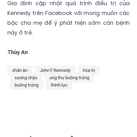
bậc cha mẹ để ý phát hiện sớm căn bệnh
này ở trẻ.
Thùy An
chán ăn
John F. Kennedy
hóa trị
xương chậu
ung thư buồng trứng
buồng trứng
thính lực
TIN CÙNG CHUYÊN MỤC