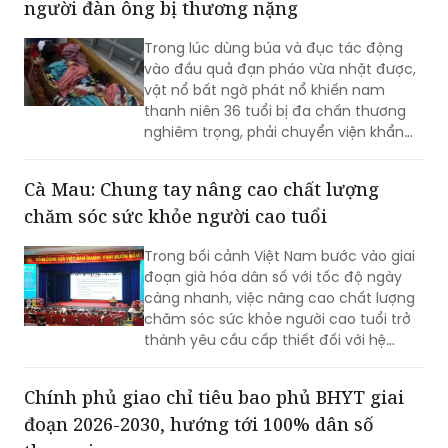
vào đầu quả đạn pháo vừa nhặt được,
vật nổ bất ngờ phát nổ khiến nam
thanh niên 36 tuổi bị đa chấn thương
nghiêm trọng, phải chuyển viện khẩn
cấp lên TP HCM cấp cứu.
Cà Mau: Chung tay nâng cao chất lượng
chăm sóc sức khỏe người cao tuổi
Trong bối cảnh Việt Nam bước vào giai
đoạn già hóa dân số với tốc độ ngày
càng nhanh, việc nâng cao chất lượng
chăm sóc sức khỏe người cao tuổi trở
thành yêu cầu cấp thiết đối với hệ
thống y tế. Đây cũng là chủ đề xuyên
suốt tại Hội nghị khoa học "Nâng cao
Chính phủ giao chỉ tiêu bao phủ BHYT giai
công tác bảo vệ và chăm sóc sức khỏe
đoạn 2026-2030, hướng tới 100% dân số
trong giai đoạn già hóa dân số" diễn ra
ngày 1/8 tại Trung tâm Hội nghị tỉnh Cà
tham gia
Mau (phường An Xuyên).
Phó Thủ tướng Phạm Thị Thanh Trà vừa