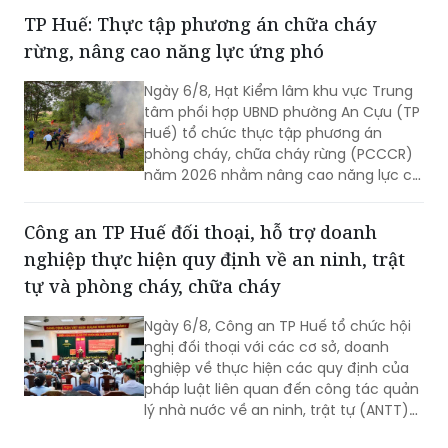
khó khăn.
TP Huế: Thực tập phương án chữa cháy
rừng, nâng cao năng lực ứng phó
Ngày 6/8, Hạt Kiểm lâm khu vực Trung
tâm phối hợp UBND phường An Cựu (TP
Huế) tổ chức thực tập phương án
phòng cháy, chữa cháy rừng (PCCCR)
năm 2026 nhằm nâng cao năng lực chỉ
huy, điều hành và khả năng phối hợp xử
lý các tình huống cháy rừng.
Công an TP Huế đối thoại, hỗ trợ doanh
nghiệp thực hiện quy định về an ninh, trật
tự và phòng cháy, chữa cháy
Ngày 6/8, Công an TP Huế tổ chức hội
nghị đối thoại với các cơ sở, doanh
nghiệp về thực hiện các quy định của
pháp luật liên quan đến công tác quản
lý nhà nước về an ninh, trật tự (ANTT)
trên địa bàn năm 2026.