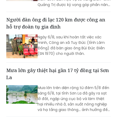
Quảng Trị được kỳ vọng góp phần nâng
cao kỹ năng số, đưa các nền tảng và
tiện ích số đến gần hơn với người dân
Người đàn ông đi lạc 120 km được công an
khu vực biên giới.
hỗ trợ đoàn tụ gia đình
Ngày 6/8, sau khi hoàn tất việc xác
minh, Công an xã Tuy Đức (tỉnh Lâm
Đồng) đã bàn giao ông Bùi Đức Điền
(SN 1970) cho người thân.
Mưa lớn gây thiệt hại gần 17 tỷ đồng tại Sơn
La
Mưa lớn trên diện rộng từ đêm 5/8 đến
sáng 6/8, tại tỉnh Sơn La đã gây ra sạt
lở đất, ngập úng cục bộ và làm thiệt
hại nhiều nhà ở, sản xuất nông nghiệp
và hạ tầng giao thông… ảnh hưởng đến
đời sống của nhân dân.