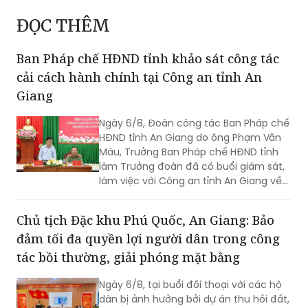
ĐỌC THÊM
Ban Pháp chế HĐND tỉnh khảo sát công tác
cải cách hành chính tại Công an tỉnh An
Giang
Ngày 6/8, Đoàn công tác Ban Pháp chế
HĐND tỉnh An Giang do ông Phạm Văn
Màu, Trưởng Ban Pháp chế HĐND tỉnh
làm Trưởng đoàn đã có buổi giám sát,
làm việc với Công an tỉnh An Giang về
công tác cải cách hành chính, giải
quyết thủ tục hành chính trong lĩnh vực
Chủ tịch Đặc khu Phú Quốc, An Giang: Bảo
Công an, nhằm đánh giá kết quả thực
đảm tối đa quyền lợi người dân trong công
hiện, kịp thời ghi nhận những khó khăn,
vướng mắc và đề xuất các giải pháp
tác bồi thường, giải phóng mặt bằng
nâng cao chất lượng phục vụ Nhân
dân, cơ quan, tổ chức. Tiếp và làm việc
Ngày 6/8, tại buổi đối thoại với các hộ
với đoàn có Đại tá Huỳnh Thanh Lâm,
dân bị ảnh hưởng bởi dự án thu hồi đất,