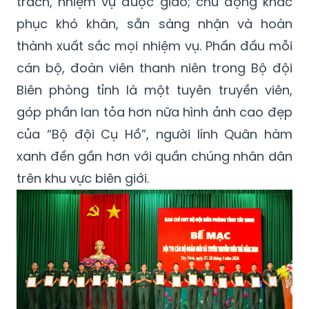
trách, nhiệm vụ được giao; chủ động khắc
phục khó khăn, sẵn sàng nhận và hoàn
thành xuất sắc mọi nhiệm vụ. Phấn đấu mỗi
cán bộ, đoàn viên thanh niên trong Bộ đội
Biên phòng tỉnh là một tuyên truyền viên,
góp phần lan tỏa hơn nữa hình ảnh cao đẹp
của “Bộ đội Cụ Hồ”, người lính Quân hàm
xanh đến gần hơn với quần chúng nhân dân
trên khu vực biên giới.