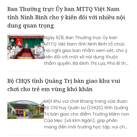
Ban Thường trực Ủy ban MTTQ Việt Nam
tỉnh Ninh Bình cho ý kiến đối với nhiều nội
dung quan trọng
Ngày 6/8, Ban Thường trực Ủy ban
MTTQ Việt Nam tỉnh Ninh Bình tổ chức
hội nghị giao ban nhằm xem xét, cho ý
kiến đối với một số nội dung thuộc
thẩm quyền. Bà Đinh Thị Lụa, Phó Bí thư
Tỉnh ủy, Chủ tịch Ủy ban MTTQ Việt
Nam tỉnh dự và chỉ đạo hội nghị. Tham
Bộ CHQS tỉnh Quảng Trị bàn giao khu vui
dự có các thành viên Ban Thường trực
chơi cho trẻ em vùng khó khăn
Ủy ban MTTQ Việt Nam tỉnh.
Một khu vui chơi khang trang vừa được
Bộ Chỉ huy Quân sự (CHQS) tỉnh Quảng
Trị bàn giao cho điểm Trường Mầm non
Cửa Mẹc (xã Kim Ngân), góp phần
mang đến môi trường học tập, vui chơi
an toàn, lành mạnh cho trẻ em vùng