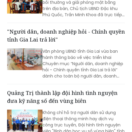
Phó Giám đốc Công an tỉnh; cùng đại
bồi thường và giải phóng mặt bằng
diện lãnh đạo một số phòng nghiệp vụ
trên địa bàn, Chủ tịch UBND Đặc khu
Công an tỉnh.
Phú Quốc, Trần Minh Khoa đã trực tiếp
lắng nghe, giải đáp các kiến nghị của
người dân và đưa ra nhiều cam kết
"Người dân, doanh nghiệp hỏi - Chính quyền
nhằm bảo đảm tối đa quyền, lợi ích
tỉnh Gia Lai trả lời"
hợp pháp của bà con.
Văn phòng UBND tỉnh Gia Lai vừa ban
hành thông báo về việc triển khai
Chuyên mục “Người dân, doanh nghiệp
hỏi - Chính quyền tỉnh Gia Lai trả lời”
dành cho toàn bộ người dân, doanh
nghiệp, nhà đầu tư và các cơ quan,
đơn vị, địa phương trên địa bàn. Dự kiến
Quảng Trị thành lập đội hình tình nguyện
Chương trình sẽ được triển khai trong
đưa kỹ năng số đến vùng biên
tháng 8/2026.
Không chỉ hỗ trợ người dân sử dụng
điện thoại thông minh hay dịch vụ
công trực tuyến, Đội hình tình nguyện
viên "Bình dân học vụ số vùng biên" tỉnh