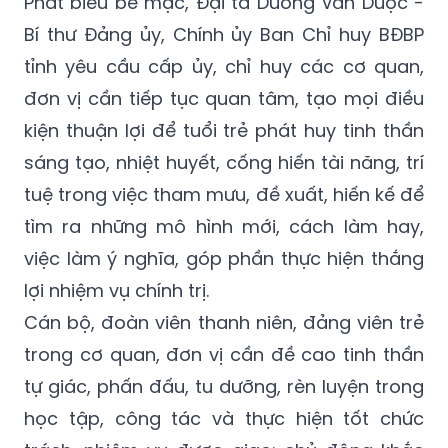
Phát biểu bế mạc, Đại tá Dương Văn Dược -
Bí thư Đảng ủy, Chính ủy Ban Chỉ huy BĐBP
tỉnh yêu cầu cấp ủy, chỉ huy các cơ quan,
đơn vị cần tiếp tục quan tâm, tạo mọi điều
kiện thuận lợi để tuổi trẻ phát huy tinh thần
sáng tạo, nhiệt huyết, cống hiến tài năng, trí
tuệ trong việc tham mưu, đề xuất, hiến kế để
tìm ra những mô hình mới, cách làm hay,
việc làm ý nghĩa, góp phần thực hiện thắng
lợi nhiệm vụ chính trị.
Cán bộ, đoàn viên thanh niên, đảng viên trẻ
trong cơ quan, đơn vị cần đề cao tinh thần
tự giác, phấn đấu, tu dưỡng, rèn luyện trong
học tập, công tác và thực hiện tốt chức