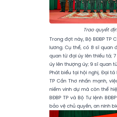
Trao quyết đị
Trong đợt này, Bộ BĐBP TP 
lương. Cụ thể, có 8 sĩ quan 
quan từ đại úy lên thiếu tá; 7
úy lên thượng úy; 9 sĩ quan t
Phát biểu tại hội nghị, Đại 
TP Cần Thơ nhấn mạnh, việ
niềm vinh dự mà còn thể hiệ
BĐBP TP và Bộ Tư lệnh BĐBP 
bảo vệ chủ quyền, an ninh biê