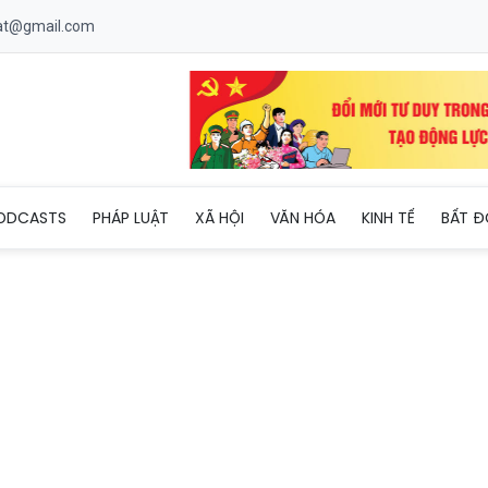
uat@gmail.com
g Tháp, Tây Ninh trao quyết định thăng quân hàm đối với sĩ qua
ODCASTS
PHÁP LUẬT
XÃ HỘI
VĂN HÓA
KINH TẾ
BẤT Đ