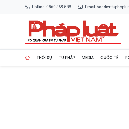
Hotline: 0869 359 588
Email: baodientuphapl
Trang chủ BĐBP Cần Thơ, Đồn
THỜI SỰ
TƯ PHÁP
MEDIA
QUỐC TẾ
P