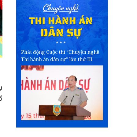
Phát động Cuộc thi “Chuyện nghề
Thi hành án dân sự” lần thứ III
ụ
ổ