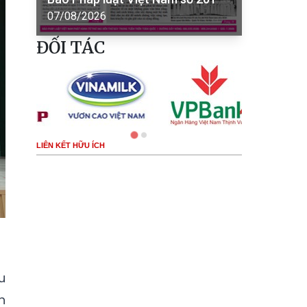
07/08/2026
ĐỐI TÁC
LIÊN KẾT HỮU ÍCH
u
h