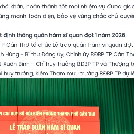
khó khăn, hoàn thành tốt mọi nhiệm vụ được giao
ững mạnh toàn diện, bảo vệ vững chắc chủ quyề
t định thăng quân hàm sĩ quan đợt 1 năm 2026
TP Cần Thơ tổ chức Lễ trao quân hàm sĩ quan đợt 
h Hùng - Bí thư Đảng ủy, Chính ủy BĐBP TP Cần Th
 Lê Xuân Bình - Chỉ huy trưởng BĐBP TP và Thượng t
 huy trưởng, kiêm Tham mưu trưởng BĐBP TP dự lễ