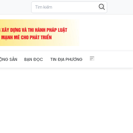
n, quân nhân chuyên nghiệp
ỘNG SẢN
BẠN ĐỌC
TIN ĐỊA PHƯƠNG