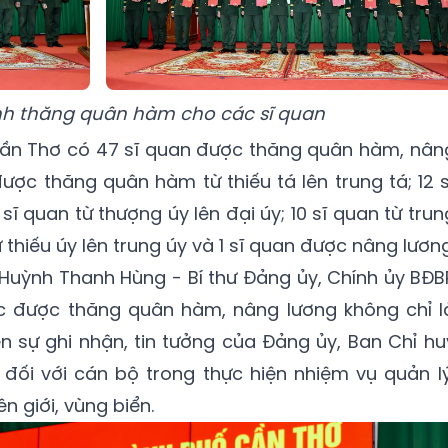
nh thăng quân hàm cho các sĩ quan
Cần Thơ có 47 sĩ quan được thăng quân hàm, nân
được thăng quân hàm từ thiếu tá lên trung tá; 12 s
 sĩ quan từ thượng úy lên đại úy; 10 sĩ quan từ trun
ừ thiếu úy lên trung úy và 1 sĩ quan được nâng lương
tá Huỳnh Thanh Hùng - Bí thư Đảng ủy, Chính ủy BĐB
c được thăng quân hàm, nâng lương không chỉ l
n sự ghi nhận, tin tưởng của Đảng ủy, Ban Chỉ hu
đối với cán bộ trong thực hiện nhiệm vụ quản lý
n giới, vùng biển.