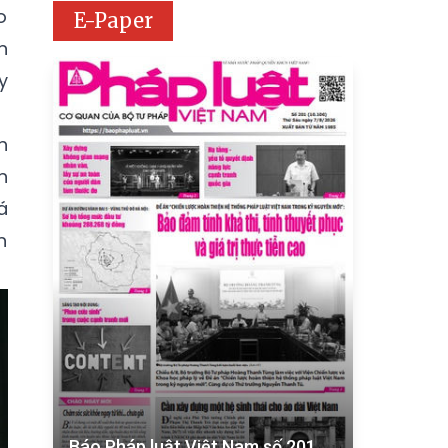
o
E-Paper
n
y
h
n
á
n
Báo Pháp luật Việt Nam số 201