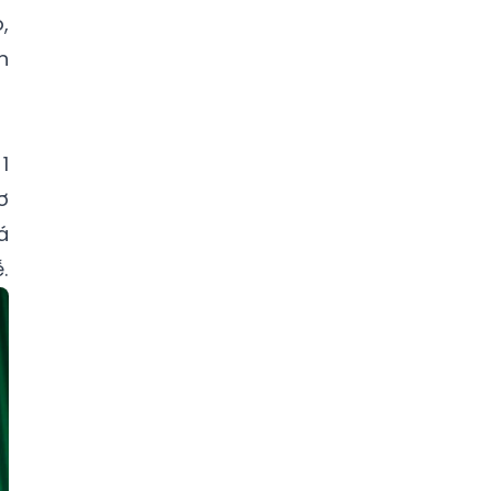
,
n
1
ơ
á
.