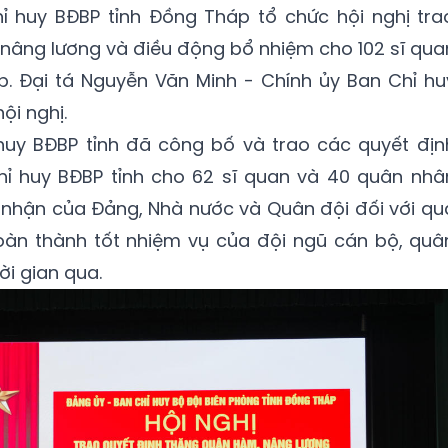
ỉ huy BĐBP tỉnh Đồng Tháp tổ chức hội nghị tra
nâng lương và điều động bổ nhiệm cho 102 sĩ qua
. Đại tá Nguyễn Văn Minh - Chính ủy Ban Chỉ hu
ội nghị.
huy BĐBP tỉnh đã công bố và trao các quyết địn
hỉ huy BĐBP tỉnh cho 62 sĩ quan và 40 quân nhâ
i nhận của Đảng, Nhà nước và Quân đội đối với qu
 hoàn thành tốt nhiệm vụ của đội ngũ cán bộ, quâ
i gian qua.