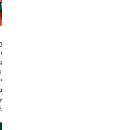
g
ĩ
g
.
P
à
y
,