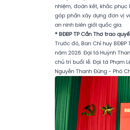
nhiệm, đoàn kết, khắc phục 
góp phần xây dựng đơn vị v
an ninh biên giới quốc gia.
* BĐBP TP Cần Thơ trao quyế
Trước đó, Ban Chỉ huy BĐBP 
năm 2026. Đại tá Huỳnh Than
chủ trì buổi lễ. Đại tá Phạm
Nguyễn Thanh Đừng - Phó Chỉ