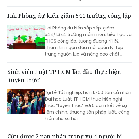
điều tra về hành vi “Gây ô nhiễm môi
trường”. Vụ án được xác định liên quan
Hải Phòng dự kiến giảm 544 trường công lập
đến việc đổ, chôn lấp trái phép hơn
400 tấn bê tông thải ra môi trường.
Hải Phòng dự kiến sắp xếp, giảm
544/1.324 trường mầm non, tiểu học và
THCS công lập, tương đương 41,1%,
nhằm tinh gọn đầu mối quản lý, tập
trung nguồn lực và nâng cao chất
lượng giáo dục. Việc sắp xếp phải hoàn
thành trước ngày 20/8/2026.
Sinh viên Luật TP HCM lần đầu thực hiện
'tuyên thức'
Tại Lễ Tốt nghiệp, hơn 1.700 tân cử nhân
Đại học Luật TP HCM thực hiện nghi
thức “tuyên thức” với 5 cam kết về sự
liêm chính, thượng tôn pháp luật, cống
hiến cho xã hội.
Cứu được 2 nạn nhân trong vụ 4 người bị