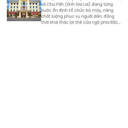
xã Chư Păh (tỉnh Gia Lai) đang từng
bước ổn định tổ chức bộ máy, nâng
chất lượng phục vụ người dân; đồng
thời khai thác lợi thế cửa ngõ phía Bắc,
nông nghiệp công nghệ cao và bản sắc
văn hóa Jrai để mở rộng không gian
phát triển.