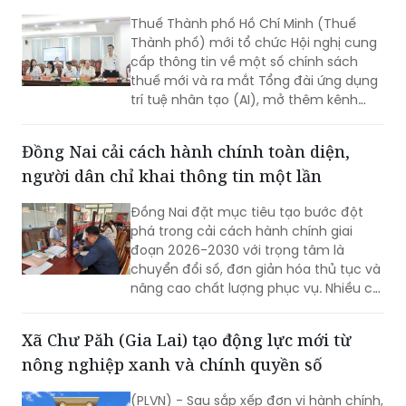
Thuế Thành phố Hồ Chí Minh (Thuế
Thành phố) mới tổ chức Hội nghị cung
cấp thông tin về một số chính sách
thuế mới và ra mắt Tổng đài ứng dụng
trí tuệ nhân tạo (AI), mở thêm kênh
cung cấp thông tin thuế qua nền tảng
thanh toán số.
Đồng Nai cải cách hành chính toàn diện,
người dân chỉ khai thông tin một lần
Đồng Nai đặt mục tiêu tạo bước đột
phá trong cải cách hành chính giai
đoạn 2026-2030 với trọng tâm là
chuyển đổi số, đơn giản hóa thủ tục và
nâng cao chất lượng phục vụ. Nhiều chỉ
tiêu được đặt ra nhằm rút ngắn thời
gian giải quyết, tăng sự hài lòng của
Xã Chư Păh (Gia Lai) tạo động lực mới từ
người dân và doanh nghiệp.
nông nghiệp xanh và chính quyền số
(PLVN) - Sau sắp xếp đơn vị hành chính,