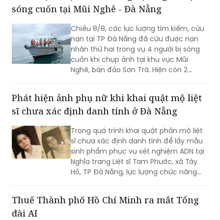
sóng cuốn tại Mũi Nghê - Đà Nẵng
Chiều 8/8, các lực lượng tìm kiếm, cứu
nạn tại TP Đà Nẵng đã cứu được nạn
nhân thứ hai trong vụ 4 người bị sóng
cuốn khi chụp ảnh tại khu vực Mũi
Nghê, bán đảo Sơn Trà. Hiện còn 2
người chưa tìm thấy.
Phát hiện ảnh phụ nữ khi khai quật mộ liệt
sĩ chưa xác định danh tính ở Đà Nẵng
Trong quá trình khai quật phần mộ liệt
sĩ chưa xác định danh tính để lấy mẫu
sinh phẩm phục vụ xét nghiệm ADN tại
Nghĩa trang Liệt sĩ Tam Phước, xã Tây
Hồ, TP Đà Nẵng, lực lượng chức năng
phát hiện nhiều di vật, trong đó đáng
chú ý có di ảnh một phụ nữ.
Thuế Thành phố Hồ Chí Minh ra mắt Tổng
đài AI