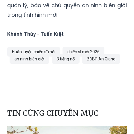
quản lý, bảo vệ chủ quyền an ninh biên giới
trong tình hình mới.
Khánh Thùy - Tuấn Kiệt
Huấn luyện chiến sĩ mới
chiến sĩ mới 2026
an ninh biên giới
3 tiếng nổ
BĐBP An Giang
TIN CÙNG CHUYÊN MỤC