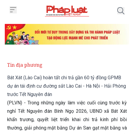
Trang chủ Bát Xát (Lào Cai) hoàn
Tin địa phương
Bát Xát (Lào Cai) hoàn tất chi trả gần 60 tỷ đồng GPMB
dự án tái định cư đường sắt Lào Cai - Hà Nội - Hải Phòng
trước Tết Nguyên đán
(PLVN) - Trong những ngày làm việc cuối cùng trước kỳ
nghỉ Tết Nguyên đán Bính Ngọ 2026, UBND xã Bát Xát
khẩn trương, quyết liệt triển khai chi trả kinh phí bồi
thường, giải phóng mặt bằng Dự án San gạt mặt bằng và