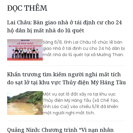
ĐỌC THÊM
Lai Châu: Bàn giao nhà ở tái định cư cho 24
hộ dân bị mất nhà do lũ quét
Sáng 6/8, tỉnh Lai Châu tổ chức lễ bàn
giao nhà ở tái định cư cho 24 hộ dân bị
mất nhà do lũ quét tại xã Mường Than.
Khẩn trương tìm kiếm người nghi mất tích
do sạt lở tại khu vực Thủy điện Mý Háng Tầu
Một vụ sạt lở đất xảy ra tại khu vực
Thủy điện Mý Háng Tầu (xã Chế Tạo,
tỉnh Lào Cai) vào chiều 5/8 đã khiến
một người nghi mất tích.
Quảng Ninh: Chương trình “Vì nạn nhân