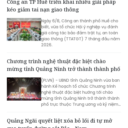
Công an TP Huế triển khai nhiều giải pháp
được đẩy nhanh tiến độ, hoàn thành
kéo giảm tai nạn giao thông
giai đoạn 1 bốn trường học, kịp thời đưa
vào sử dụng trong năm học 2026-
Ngày 6/8, Công an thành phố Huế cho
2027.
biết, vừa tổ chức Hội ý nghiệp vụ đánh
giá công tác bảo đảm trật tự, an toàn
giao thông (TTATGT) 7 tháng đầu năm
2026.
Chương trình nghệ thuật đặc biệt chào
mừng tỉnh Quảng Ninh trở thành thành phố
(PLVN) - UBND tỉnh Quảng Ninh vừa ban
hành Kế hoạch tổ chức Chương trình
nghệ thuật đặc biệt hướng tới chào
mừng tỉnh Quảng Ninh trở thành thành
phố trực thuộc Trung ương và kỷ niệm
81 năm Ngày Cách mạng Tháng Tám
thành công (19/8/1945 - 19/8/2026),
Quảng Ngãi quyết liệt xóa bỏ lối đi tự mở
Quốc khánh nước Cộng hòa xã hội chủ