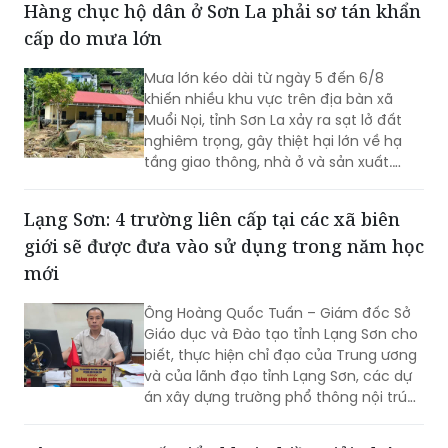
Hàng chục hộ dân ở Sơn La phải sơ tán khẩn
cấp do mưa lớn
Mưa lớn kéo dài từ ngày 5 đến 6/8
khiến nhiều khu vực trên địa bàn xã
Muổi Nọi, tỉnh Sơn La xảy ra sạt lở đất
nghiêm trọng, gây thiệt hại lớn về hạ
tầng giao thông, nhà ở và sản xuất.
Chính quyền địa phương đã khẩn
trương sơ tán 84 hộ dân ra khỏi khu vực
Lạng Sơn: 4 trường liên cấp tại các xã biên
nguy hiểm.
giới sẽ được đưa vào sử dụng trong năm học
mới
Ông Hoàng Quốc Tuấn – Giám đốc Sở
Giáo dục và Đào tạo tỉnh Lạng Sơn cho
biết, thực hiện chỉ đạo của Trung ương
và của lãnh đạo tỉnh Lạng Sơn, các dự
án xây dựng trường phổ thông nội trú
liên cấp tiểu học và trung học cơ sở tại
các xã biên giới Lạng Sơn sẽ tiếp tục