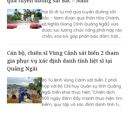
qua tuyến đường sắt Bắc – Nam
nghĩa Việt Nam (2/9/1945 - 2/9/2026).
Hai lối đi tự mở qua tuyến đường sắt
Bắc - Nam đoạn qua thôn Hòa Chánh,
xã Nghĩa Giang (tỉnh Quảng Ngãi) vừa
được lực lượng chức năng phối hợp rào
chắn, xóa bỏ, góp phần bảo đảm trật
tự an toàn giao thông đường sắt và
ngăn ngừa nguy cơ tai nạn.
Cán bộ, chiến sĩ Vùng Cảnh sát biển 2 tham
gia phục vụ xác định danh tính liệt sĩ tại
Quảng Ngãi
Bộ Tư lệnh Vùng Cảnh sát biển 2 phối
hợp với Bộ Chỉ huy Quân sự tỉnh Quảng
Ngãi triển khai thực hiện "Chiến dịch
500 ngày đêm đẩy mạnh thực hiện tìm
kiếm, quy tập và xác định danh tính hài
cốt liệt sĩ" trên địa bàn tỉnh.