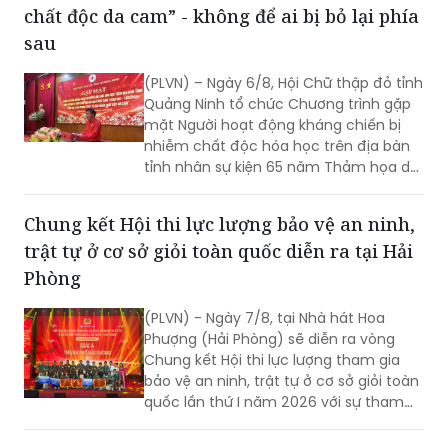
chất độc da cam” - không để ai bị bỏ lại phía
sau
(PLVN) – Ngày 6/8, Hội Chữ thập đỏ tỉnh
Quảng Ninh tổ chức Chương trình gặp
mặt Người hoạt động kháng chiến bị
nhiễm chất độc hóa học trên địa bàn
tỉnh nhân sự kiện 65 năm Thảm họa da
cam ở Việt Nam (10/8/1961 -
10/8/2026) và tổng kết 5 năm phong
Chung kết Hội thi lực lượng bảo vệ an ninh,
trào “Vì nạn nhân chất độc da cam”.
trật tự ở cơ sở giỏi toàn quốc diễn ra tại Hải
Phòng
(PLVN) - Ngày 7/8, tại Nhà hát Hoa
Phượng (Hải Phòng) sẽ diễn ra vòng
Chung kết Hội thi lực lượng tham gia
bảo vệ an ninh, trật tự ở cơ sở giỏi toàn
quốc lần thứ I năm 2026 với sự tham
gia của 8 đội tuyển xuất sắc đại diện
cho 34 tỉnh, TP.