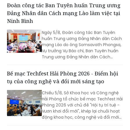
Ninh Bình
Ngày 5/8, Đoàn công tác Ban Tuyên
huấn Trung ương Đảng Nhân dân Cách
mạng Lào do ông Somsavath Phongsa,
Vụ trưởng Vụ Báo chí, Ban Tuyên huấn
Trung ương Đảng Nhân dân Cách
mạng Lào làm Trưởng đoàn, đã thăm
và làm việc với Ban Tuyên giáo và Dân
Bế mạc Techfest Hải Phòng 2026 - Điểm hội
vận Tỉnh ủy Ninh Bình.
tụ của công nghệ và đổi mới sáng tạo
Chiều 5/8, Sở Khoa học và Công nghệ
Hải Phòng tổ chức bế mạc Techfest Hải
Phòng 2026 với chủ đề "Hội tụ trí tuệ -
Vươn khơi đổi mới", khép lại chuỗi hoạt
động khoa học, công nghệ và đổi mới
sáng tạo diễn ra trong hai ngày 4 - 5/8.
Hỗ trợ 250.000 đồng/ngày mỗi người dân Lào
Cai di dời khẩn cấp do thiên tai