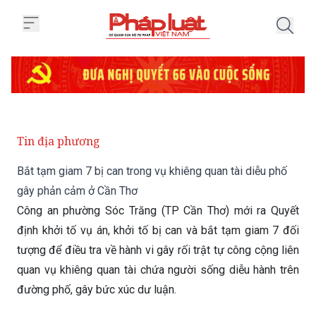
Trang chủ Bắt tạm giam 7 bị can
Tin địa phương
Bắt tạm giam 7 bị can trong vụ khiêng quan tài diễu phố
gây phản cảm ở Cần Thơ
Công an phường Sóc Trăng (TP Cần Thơ) mới ra Quyết
định khởi tố vụ án, khởi tố bị can và bắt tạm giam 7 đối
tượng để điều tra về hành vi gây rối trật tự công cộng liên
quan vụ khiêng quan tài chứa người sống diễu hành trên
đường phố, gây bức xúc dư luận.
Thứ Ba 09/06/2026 11:27
(GMT+7)