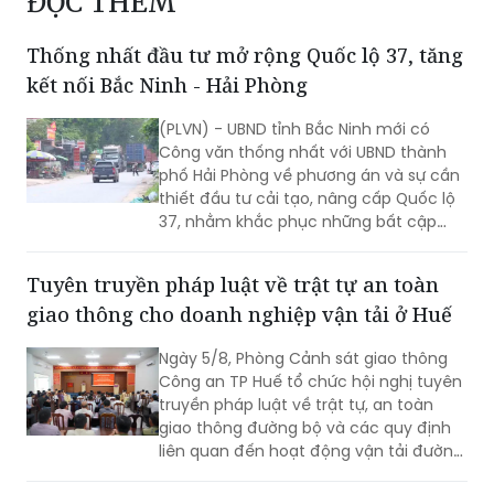
kết nối Bắc Ninh - Hải Phòng
(PLVN) - UBND tỉnh Bắc Ninh mới có
Công văn thống nhất với UBND thành
phố Hải Phòng về phương án và sự cần
thiết đầu tư cải tạo, nâng cấp Quốc lộ
37, nhằm khắc phục những bất cập
giao thông trên tuyến, bảo đảm khai
thác đồng bộ và tăng cường kết nối
Tuyên truyền pháp luật về trật tự an toàn
giữa hai địa phương.
giao thông cho doanh nghiệp vận tải ở Huế
Ngày 5/8, Phòng Cảnh sát giao thông
Công an TP Huế tổ chức hội nghị tuyên
truyền pháp luật về trật tự, an toàn
giao thông đường bộ và các quy định
liên quan đến hoạt động vận tải đường
bộ.
Đoàn công tác Ban Tuyên huấn Trung ương
Đảng Nhân dân Cách mạng Lào làm việc tại