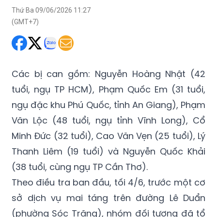
Các bị can gồm: Nguyễn Hoàng Nhật (42
tuổi, ngụ TP HCM), Phạm Quốc Em (31 tuổi,
ngụ đặc khu Phú Quốc, tỉnh An Giang), Phạm
Văn Lộc (48 tuổi, ngụ tỉnh Vĩnh Long), Cổ
Minh Đức (32 tuổi), Cao Văn Vẹn (25 tuổi), Lý
Thanh Liêm (19 tuổi) và Nguyễn Quốc Khải
(38 tuổi, cùng ngụ TP Cần Thơ).
Theo điều tra ban đầu, tối 4/6, trước một cơ
sở dịch vụ mai táng trên đường Lê Duẩn
(phường Sóc Trăng), nhóm đối tượng đã tổ
chức tiệc mừng sinh nhật. Trong quá trình