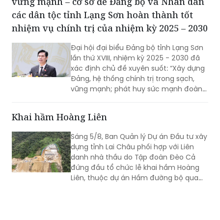
nhiệm vụ chính trị của nhiệm kỳ 2025 – 2030
Đại hội đại biểu Đảng bộ tỉnh Lạng Sơn
lần thứ XVIII, nhiệm kỳ 2025 - 2030 đã
xác định chủ đề xuyên suốt: “Xây dựng
Đảng, hệ thống chính trị trong sạch,
vững mạnh; phát huy sức mạnh đoàn
kết; huy động mọi nguồn lực, hiện thực
hóa khát vọng phát triển; xây dựng
Khai hầm Hoàng Liên
Lạng Sơn trở thành một cực tăng
trưởng của vùng Trung du và miền núi
Sáng 5/8, Ban Quản lý Dự án Đầu tư xây
Bắc Bộ”. Đây không chỉ là việc tổng kết
dựng tỉnh Lai Châu phối hợp với Liên
thực tiễn một cách toàn diện từ nhiệm
danh nhà thầu do Tập đoàn Đèo Cả
kỳ 2020 - 2025, mà còn thể hiện rõ
đứng đầu tổ chức lễ khai hầm Hoàng
tầm nhìn, bản lĩnh và quyết tâm chính
Liên, thuộc dự án Hầm đường bộ qua
trị của Đảng bộ tỉnh trong giai đoạn
đèo Hoàng Liên, kết nối tỉnh Lào Cai với
phát triển mới.
tỉnh Lai Châu.