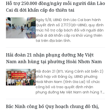
Ngày 5/8, UBND tỉnh Lào Cai ban hành
Quyết định số 2717/QĐ-UBND, quy định
mức hỗ trợ cấp bách đối với người dân
phải di dời khẩn cấp ra khỏi vùng thiên
tai trên địa bàn tỉnh.
Hải đoàn 21 nhận phụng dưỡng Mẹ Việt
Nam anh hùng tại phường Hoài Nhơn Nam
Hải đoàn 21 (BTL Vùng Cảnh sát biển 2)
phối hợp với Đảng ủy, UBND phường
Hoài Nhơn Nam (tỉnh Gia Lai) tổ chức
công bố và trao quyết định nhận
phụng dưỡng Mẹ Việt Nam anh hùng Từ
Thị Nghiệm (SN 1933, trú tại khu phố
Giao Hội, phường Hoài Nhơn Nam, tỉnh
Bắc Ninh công bố Quy hoạch chung đô thị,
Gia Lai)
chính thức đạt tiêu chí đô thị loại I
Chiều 5/8, tỉnh Bắc Ninh tổ chức công