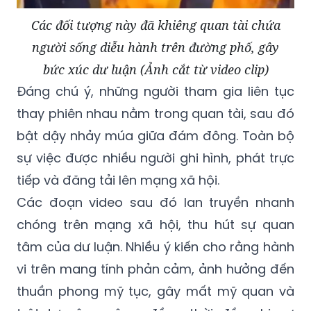
người sống diễu hành trên đường phố, gây
bức xúc dư luận (Ảnh cắt từ video clip)
Đáng chú ý, những người tham gia liên tục
thay phiên nhau nằm trong quan tài, sau đó
bật dậy nhảy múa giữa đám đông. Toàn bộ
sự việc được nhiều người ghi hình, phát trực
tiếp và đăng tải lên mạng xã hội.
Các đoạn video sau đó lan truyền nhanh
chóng trên mạng xã hội, thu hút sự quan
tâm của dư luận. Nhiều ý kiến cho rằng hành
vi trên mang tính phản cảm, ảnh hưởng đến
thuần phong mỹ tục, gây mất mỹ quan và
trật tự công cộng, đồng thời đề nghị cơ
quan chức năng xử lý nghiêm theo quy định