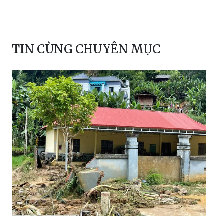
TIN CÙNG CHUYÊN MỤC
Hàng chục hộ dân ở Sơn La phải sơ tán
khẩn cấp do mưa lớn