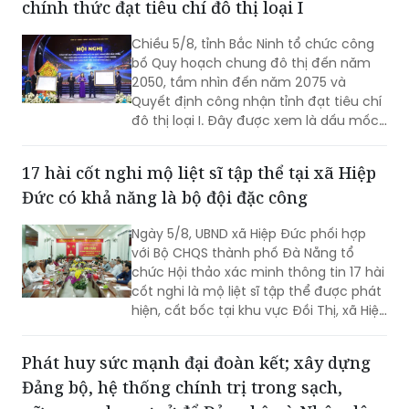
bố Quy hoạch chung đô thị đến năm
2050, tầm nhìn đến năm 2075 và
Quyết định công nhận tỉnh đạt tiêu chí
đô thị loại I. Đây được xem là dấu mốc
có ý nghĩa đặc biệt, tạo nền tảng quan
trọng để Bắc Ninh hiện thực hóa mục
17 hài cốt nghi mộ liệt sĩ tập thể tại xã Hiệp
tiêu trở thành thành phố trực thuộc
Đức có khả năng là bộ đội đặc công
Trung ương trước năm 2030, hướng tới
một đô thị xanh, thông minh, hiện đại
Ngày 5/8, UBND xã Hiệp Đức phối hợp
và là cực tăng trưởng mới của khu vực
với Bộ CHQS thành phố Đà Nẵng tổ
phía Bắc.
chức Hội thảo xác minh thông tin 17 hài
cốt nghi là mộ liệt sĩ tập thể được phát
hiện, cất bốc tại khu vực Đồi Thị, xã Hiệp
Đức.
Phát huy sức mạnh đại đoàn kết; xây dựng
Đảng bộ, hệ thống chính trị trong sạch,
vững mạnh – cơ sở để Đảng bộ và Nhân dân
các dân tộc tỉnh Lạng Sơn hoàn thành tốt