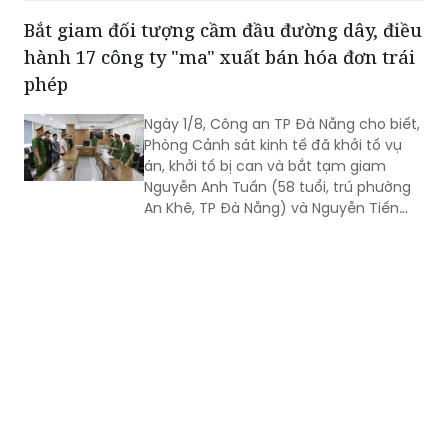
Hà Tĩnh đã triệt phá nhóm đối tượng có
hành vi cho vay lãi nặng với tổng số
tiền cho vay gần 82,4 tỷ đồng.
Bắt giam đối tượng cầm đầu đường dây, điều
hành 17 công ty "ma" xuất bán hóa đơn trái
phép
Ngày 1/8, Công an TP Đà Nẵng cho biết,
Phòng Cảnh sát kinh tế đã khởi tố vụ
án, khởi tố bị can và bắt tạm giam
Nguyễn Anh Tuấn (58 tuổi, trú phường
An Khê, TP Đà Nẵng) và Nguyễn Tiến
Trãi (43 tuổi, trú TPHCM) để điều tra về
hành vi in, phát hành, mua bán trái
phép hóa đơn.