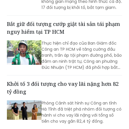
Phòng Cảnh sát hình sự Công an TP
HCM mới triệt phá một đường dây tổ
chức đánh bạc và đánh bạc trên
không gian mạng theo hình thức cá độ.
17 đối tượng bị khởi tố, bắt tạm giam.
Bắt giữ đối tượng cướp giật tài sản tái phạm
nguy hiểm tại TP HCM
Thực hiện chỉ đạo của Ban Giám đốc
Công an TP HCM về tăng cường đấu
tranh, trấn áp tội phạm đường phố, bảo
đảm an ninh trật tự, Công an phường
Đức Nhuận (TP HCM) đã phối hợp bắt
giữ một đối tượng thực hiện hành vi
cướp giật tài sản, đồng thời chuyển vụ
Khởi tố 3 đối tượng cho vay lãi nặng hơn 82
việc đến Văn phòng Cơ quan Cảnh sát
tỷ đồng
điều tra Công an TP HCM để điều tra
theo quy định.
Phòng Cảnh sát hình sự Công an tỉnh