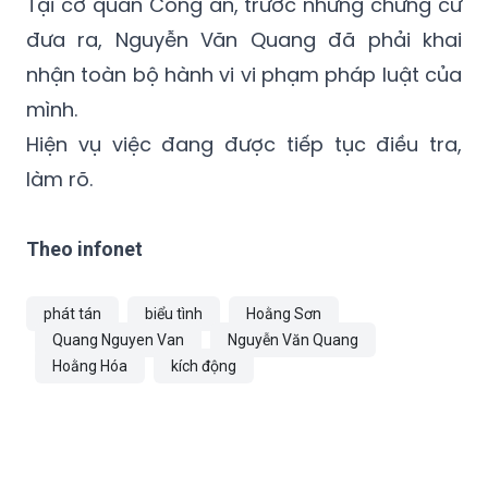
Quang nên đã ra lệnh bắt khẩn cấp vào
ngày 12/6.
Tại cơ quan Công an, trước những chứng cứ
đưa ra, Nguyễn Văn Quang đã phải khai
nhận toàn bộ hành vi vi phạm pháp luật của
mình.
Hiện vụ việc đang được tiếp tục điều tra,
làm rõ.
Theo infonet
phát tán
biểu tình
Hoằng Sơn
Quang Nguyen Van
Nguyễn Văn Quang
Hoằng Hóa
kích động