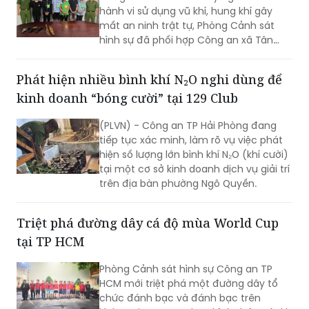
quyết mâu thuẫn tại xã Tân Vĩnh Lộc
Thực hiện chỉ đạo của Ban Giám đốc
Công an TP HCM về xử lý nghiêm các
hành vi sử dụng vũ khí, hung khí gây
mất an ninh trật tự, Phòng Cảnh sát
hình sự đã phối hợp Công an xã Tân
Vĩnh Lộc, Công an xã Đông Thạnh và
các đơn vị liên quan nhanh chóng điều
Phát hiện nhiều bình khí N₂O nghi dùng để
tra, làm rõ vụ “Cố ý gây thương tích” và
kinh doanh “bóng cười” tại 129 Club
“Gây rối trật tự công cộng” xảy ra ngày
30/7 tại ấp 14, xã Tân Vĩnh Lộc.
(PLVN) - Công an TP Hải Phòng đang
tiếp tục xác minh, làm rõ vụ việc phát
hiện số lượng lớn bình khí N₂O (khí cười)
tại một cơ sở kinh doanh dịch vụ giải trí
trên địa bàn phường Ngô Quyền.
Triệt phá đường dây cá độ mùa World Cup
tại TP HCM