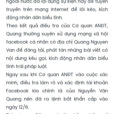
kinh tế) và luật An ninh mạng, các đối tượng
phản động và các phần tử xấu trong và
ngoài nước đã lợi dụng sự kiện này để tuyên
truyền trên mạng internet để lôi kéo, kích
động nhân dân biểu tình.
Theo kết quả điều tra của Cơ quan ANĐT,
Quang thường xuyên sử dụng mạng xã hội
facebook cá nhân có địa chỉ Quang Nguyen
Van để đăng tải, phát tán những bài viết có
nội dung kêu gọi, kích động nhân dân biểu
tình trái pháp luật.
Ngay sau khi Cơ quan ANĐT vào cuộc xác
minh, điều tra làm rõ và xác định tài khoản
Facebook kia chính là của Nguyễn Văn