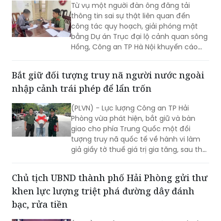
Đăng tin sai về Dự án Trục đại lộ cảnh quan
sông Hồng, một người bị xử phạt
Từ vụ một người đàn ông đăng tải
thông tin sai sự thật liên quan đến
công tác quy hoạch, giải phóng mặt
bằng Dự án Trục đại lộ cảnh quan sông
Hồng, Công an TP Hà Nội khuyến cáo
người dân cần kiểm chứng nguồn tin
trước khi bình luận, chia sẻ trên mạng
Bắt giữ đối tượng truy nã người nước ngoài
xã hội, tránh tiếp tay cho tin giả và vi
nhập cảnh trái phép để lẩn trốn
phạm pháp luật.
(PLVN) - Lực lượng Công an TP Hải
Phòng vừa phát hiện, bắt giữ và bàn
giao cho phía Trung Quốc một đối
tượng truy nã quốc tế về hành vi làm
giả giấy tờ thuế giá trị gia tăng, sau thời
gian lẩn trốn trên địa bàn thành phố.
Chủ tịch UBND thành phố Hải Phòng gửi thư