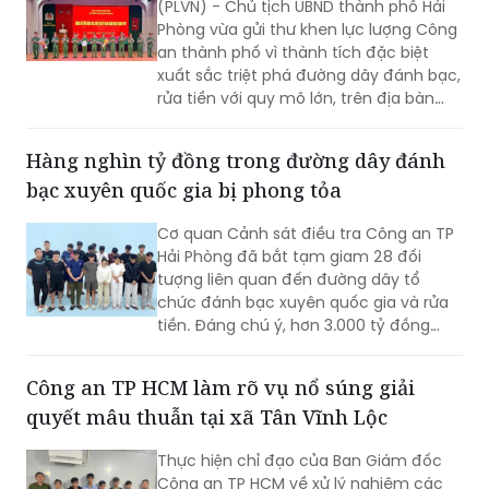
khen lực lượng triệt phá đường dây đánh
bạc, rửa tiền
(PLVN) - Chủ tịch UBND thành phố Hải
Phòng vừa gửi thư khen lực lượng Công
an thành phố vì thành tích đặc biệt
xuất sắc triệt phá đường dây đánh bạc,
rửa tiền với quy mô lớn, trên địa bàn
rộng.
Hàng nghìn tỷ đồng trong đường dây đánh
bạc xuyên quốc gia bị phong tỏa
Cơ quan Cảnh sát điều tra Công an TP
Hải Phòng đã bắt tạm giam 28 đối
tượng liên quan đến đường dây tổ
chức đánh bạc xuyên quốc gia và rửa
tiền. Đáng chú ý, hơn 3.000 tỷ đồng
trong 2.003 tài khoản tại 36 ngân hàng
đã bị phong tỏa để phục vụ điều tra.
Công an TP HCM làm rõ vụ nổ súng giải