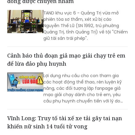
đồng được chuyển nhầm
TAND khu vực 6 - Quảng Trị vừa mở
phiên tòa sơ thẩm, xét xử bị cáo
Nguyễn Thế Lữ (SN 1992, trú phường
Quảng Trị, tỉnh Quảng Trị) về tội "Chiếm
giữ tài sản trái phép".
Cảnh báo thủ đoạn giả mạo giải chạy trẻ em
để lừa đảo phụ huynh
Lợi dụng nhu cầu cho con tham gia
các hoạt động thể thao, rèn luyện kỹ
năng, các đối tượng lập fanpage giả
mạo giải chạy dành cho trẻ em, yêu
cầu phụ huynh chuyển tiền với lý do
mở hồ sơ, giữ suất, xác minh thông tin
rồi liên tục dụ nạn nhân nộp thêm tiền.
Vĩnh Long: Truy tố tài xế xe tải gây tai nạn
Công an Hà Nội cảnh báo người dân
khiến nữ sinh 14 tuổi tử vong
cần kiểm tra kỹ đơn vị tổ chức trước khi
đăng ký và tuyệt đối không chuyển tiền