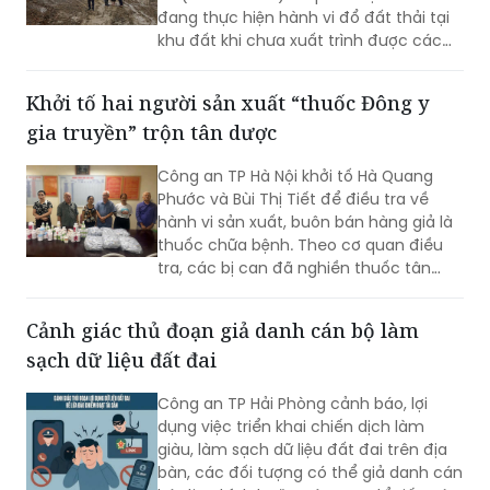
đang thực hiện hành vi đổ đất thải tại
khu đất khi chưa xuất trình được các
giấy tờ pháp lý liên quan.
Khởi tố hai người sản xuất “thuốc Đông y
gia truyền” trộn tân dược
Công an TP Hà Nội khởi tố Hà Quang
Phước và Bùi Thị Tiết để điều tra về
hành vi sản xuất, buôn bán hàng giả là
thuốc chữa bệnh. Theo cơ quan điều
tra, các bị can đã nghiền thuốc tân
dược có thành phần giảm đau, chống
viêm rồi trộn vào thuốc Đông y, đóng
Cảnh giác thủ đoạn giả danh cán bộ làm
gói dưới nhãn “thuốc Đông y gia truyền”
sạch dữ liệu đất đai
để bán cho người bệnh.
Công an TP Hải Phòng cảnh báo, lợi
dụng việc triển khai chiến dịch làm
giàu, làm sạch dữ liệu đất đai trên địa
bàn, các đối tượng có thể giả danh cán