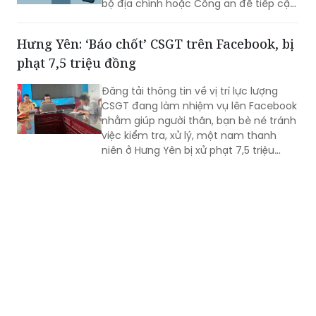
bộ địa chính hoặc Công an để tiếp cận,
thu thập thông tin cá nhân, phát tán
mã độc và chiếm đoạt tài sản của
Hưng Yên: ‘Báo chốt’ CSGT trên Facebook, bị
người dân.
phạt 7,5 triệu đồng
Đăng tải thông tin về vị trí lực lượng
CSGT đang làm nhiệm vụ lên Facebook
nhằm giúp người thân, bạn bè né tránh
việc kiểm tra, xử lý, một nam thanh
niên ở Hưng Yên bị xử phạt 7,5 triệu
đồng.