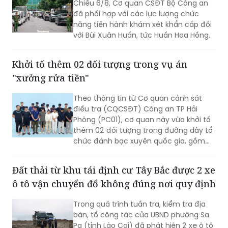
Chiều 6/8, Cơ quan CSĐT Bộ Công an
đã phối hợp với các lực lượng chức
năng tiến hành khám xét khẩn cấp đối
với Bùi Xuân Huấn, tức Huấn Hoa Hồng.
Khởi tố thêm 02 đối tượng trong vụ án
"xưởng rửa tiền"
Theo thông tin từ Cơ quan cảnh sát
điều tra (CQCSĐT) Công an TP Hải
Phòng (PC01), cơ quan này vừa khởi tố
thêm 02 đối tượng trong đường dây tổ
chức đánh bạc xuyên quốc gia, gồm
Nguyễn An Huy (SN 2005), trú tại
phường Hạc Thành, tỉnh Thanh Hoá và
Đất thải từ khu tái định cư Tây Bắc được 2 xe
đối tượng Hoàng Xuân Đức (SN 2003),
ô tô vận chuyển đổ không đúng nơi quy định
trú tại phường Châu Sơn, tỉnh Ninh Bình,
02 đối tượng này bị khởi tố tội danh
Trong quá trình tuần tra, kiểm tra địa
“Đánh bạc”.
bàn, tổ công tác của UBND phường Sa
Pa (tỉnh Lào Cai) đã phát hiện 2 xe ô tô