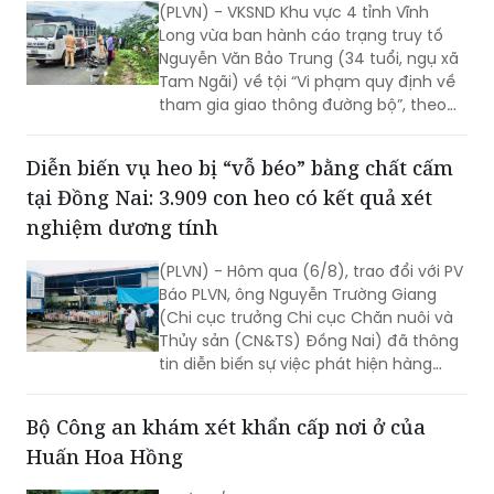
(PLVN) - VKSND Khu vực 4 tỉnh Vĩnh
theo yêu cầu từ các tài khoản không rõ
Long vừa ban hành cáo trạng truy tố
nguồn gốc.
Nguyễn Văn Bảo Trung (34 tuổi, ngụ xã
Tam Ngãi) về tội “Vi phạm quy định về
tham gia giao thông đường bộ”, theo
điểm a khoản 1 Điều 260 BLHS.
Diễn biến vụ heo bị “vỗ béo” bằng chất cấm
tại Đồng Nai: 3.909 con heo có kết quả xét
nghiệm dương tính
(PLVN) - Hôm qua (6/8), trao đổi với PV
Báo PLVN, ông Nguyễn Trường Giang
(Chi cục trưởng Chi cục Chăn nuôi và
Thủy sản (CN&TS) Đồng Nai) đã thông
tin diễn biến sự việc phát hiện hàng
nghìn con heo dương tính với chất cấm
Salbutamol (thuộc nhóm Beta-agonist,
Bộ Công an khám xét khẩn cấp nơi ở của
chất tạo nạc bị cấm sử dụng trong
Huấn Hoa Hồng
chăn nuôi) tại nhiều cơ sở chăn nuôi,
thu gom trên địa bàn.