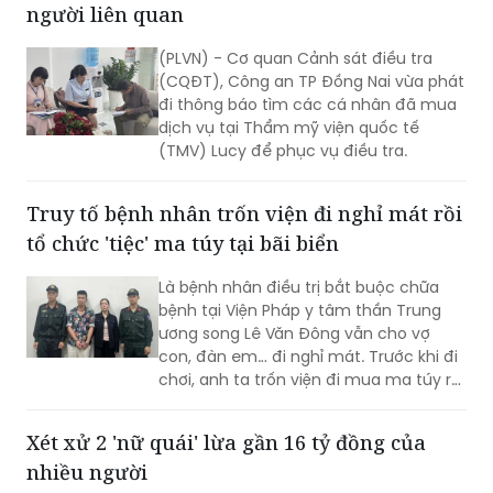
người liên quan
(PLVN) - Cơ quan Cảnh sát điều tra
(CQĐT), Công an TP Đồng Nai vừa phát
đi thông báo tìm các cá nhân đã mua
dịch vụ tại Thẩm mỹ viện quốc tế
(TMV) Lucy để phục vụ điều tra.
Truy tố bệnh nhân trốn viện đi nghỉ mát rồi
tổ chức 'tiệc' ma túy tại bãi biển
Là bệnh nhân điều trị bắt buộc chữa
bệnh tại Viện Pháp y tâm thần Trung
ương song Lê Văn Đông vẫn cho vợ
con, đàn em… đi nghỉ mát. Trước khi đi
chơi, anh ta trốn viện đi mua ma túy rồi
tổ chức sử dụng ngoài bãi biển. VKSND
TP Hà Nội đã ban hành cáo trạng truy
Xét xử 2 'nữ quái' lừa gần 16 tỷ đồng của
tố Lê Văn Đông cùng loạt đối tượng...
nhiều người