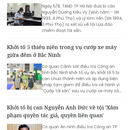
Ngày 5/8, TAND TP Hà Nội đưa bị cáo
Nguyễn Dương Kiều Vy (sinh năm - SN
1993, ở Phú Thọ) và Lý Kim Yến (SN 1994,
ở Phú Thọ) ra xét xử về tội Lừa đảo
chiếm đoạt tài sản.
Khởi tố 5 thiếu niên trong vụ cướp xe máy
giữa đêm ở Bắc Ninh
Cơ quan Cảnh sát điều tra Công an
tỉnh Bắc Ninh khởi tố vụ án, khởi tố 5 bị
can chưa thành niên và áp dụng biện
pháp tạm giam để điều tra về hành vi
"Cướp tài sản" sau vụ cướp xe máy xảy
ra trên địa bàn xã Xuân Cẩm.
Khởi tố bị can Nguyễn Anh Đức về tội 'Xâm
phạm quyền tác giả, quyền liên quan'
Cơ quan An ninh điều tra Công an TP