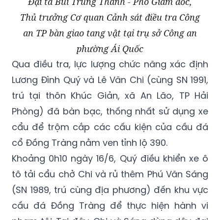
Đại tá Bùi Trung Thành - Phó Giám đốc,
Thủ trưởng Cơ quan Cảnh sát điều tra Công
an TP bàn giao tang vật tại trụ sở Công an
phường Ái Quốc
Qua điều tra, lực lượng chức năng xác định
Lương Đình Quý và Lê Văn Chi (cùng SN 1991,
trú tại thôn Khúc Giản, xã An Lão, TP Hải
Phòng) đã bàn bạc, thống nhất sử dụng xe
cẩu để trộm cắp các cấu kiện của cầu đá
cổ Đồng Tràng nằm ven tỉnh lộ 390.
Khoảng 0h10 ngày 16/6, Quý điều khiển xe ô
tô tải cẩu chở Chi và rủ thêm Phú Văn Sáng
(SN 1989, trú cùng địa phương) đến khu vực
cầu đá Đồng Tràng để thực hiện hành vi