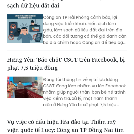
sạch dữ liệu đất đai
Công an TP Hải Phòng cảnh báo, lợi
dụng việc triển khai chiến dịch làm
giàu, làm sạch dữ liệu đất đai trên địa
bàn, các đối tượng có thể giả danh cán
bộ địa chính hoặc Công an để tiếp cận,
thu thập thông tin cá nhân, phát tán
mã độc và chiếm đoạt tài sản của
Hưng Yên: ‘Báo chốt’ CSGT trên Facebook, bị
người dân.
phạt 7,5 triệu đồng
Đăng tải thông tin về vị trí lực lượng
CSGT đang làm nhiệm vụ lên Facebook
nhằm giúp người thân, bạn bè né tránh
việc kiểm tra, xử lý, một nam thanh
niên ở Hưng Yên bị xử phạt 7,5 triệu
đồng.
Vụ việc có dấu hiệu lừa đảo tại Thẩm mỹ
viện quốc tế Lucy: Công an TP Đồng Nai tìm