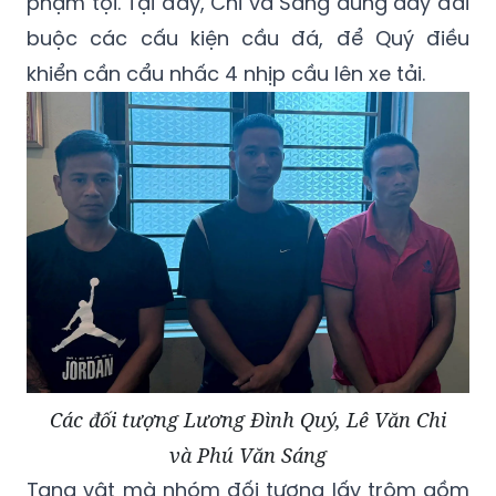
phạm tội. Tại đây, Chi và Sáng dùng dây đai
buộc các cấu kiện cầu đá, để Quý điều
khiển cần cẩu nhấc 4 nhịp cầu lên xe tải.
Các đối tượng Lương Đình Quý, Lê Văn Chi
và Phú Văn Sáng
Tang vật mà nhóm đối tượng lấy trộm gồm