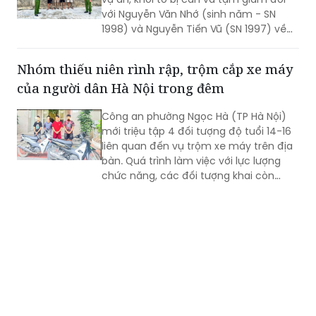
với Nguyễn Văn Nhớ (sinh năm - SN
1998) và Nguyễn Tiến Vũ (SN 1997) về
tội "Tổ chức sử dụng trái phép chất ma
túy"; đồng thời khởi tố bị can, tạm giam
Nhóm thiếu niên rình rập, trộm cắp xe máy
Nguyễn Quang Vinh (SN 1995) và Trần
của người dân Hà Nội trong đêm
Mạnh Cường (SN 2003) về tội "Mua bán
trái phép chất ma túy".
Công an phường Ngọc Hà (TP Hà Nội)
mới triệu tập 4 đối tượng độ tuổi 14-16
liên quan đến vụ trộm xe máy trên địa
bàn. Quá trình làm việc với lực lượng
chức năng, các đối tượng khai còn
thực hiện vụ trộm khác ở phường Đông
Ngạc.