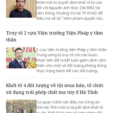
HCM mới ra Quyết định khởi tố bị can
đối với Nguyễn Anh Đức (SN 1992 tại
Lâm Đồng, thường trú tại TP HCM) để
điều tra về tội "Xâm phạm quyền tác
giả, quyền liên quan" theo khoản 2 Điều
225 Bộ luật Hình sự năm 2015.
Truy tố 2 cựu Viện trưởng Viện Pháp y tâm
thần
2 cựu Viện trưởng Viện Pháp y tâm thần
Trung ương bị truy tố với cáo buộc
nhận tiền để ra kết luận giám định tâm
thần cho một số đối tượng không đúng
thực trạng bệnh để các đối tượng
được đi chữa bệnh bắt buộc.
Khởi tố 4 đối tượng về tội mua bán, tổ chức
sử dụng trái phép chất ma túy ở Hà Tĩnh
Cơ quan Cảnh sát điều tra Công an
tỉnh Hà Tĩnh mới ra Quyết định khởi tố
vụ án, khởi tố bị can và tạm giam đối