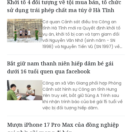
Khởi tố 4 đối tượng về tội mua bán, tổ chức
sử dụng trái phép chất ma túy ở Hà Tĩnh
Cơ quan Cảnh sát điều tra Công an
tỉnh Hà Tĩnh mới ra Quyết định khởi tố
vụ án, khởi tố bị can và tạm giam đối
với Nguyễn Văn Nhớ (sinh năm - SN
1998) và Nguyễn Tiến Vũ (SN 1997) về
tội "Tổ chức sử dụng trái phép chất ma
túy"; đồng thời khởi tố bị can, tạm giam
Bắt giữ nam thanh niên hiếp dâm bé gái
Nguyễn Quang Vinh (SN 1995) và Trần
dưới 16 tuổi quen qua facebook
Mạnh Cường (SN 2003) về tội "Mua bán
trái phép chất ma túy".
Công an xã Văn Giang phối hợp Phòng
Cảnh sát hình sự Công an tỉnh Hưng
Yên truy xét, bắt giữ Sùng A Trình sau
khi nhận trình báo của bé gái 15 tuổi về
việc bị đối tượng hiếp dâm.
Mượn iPhone 17 Pro Max của đồng nghiệp