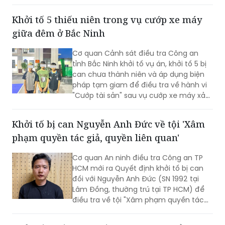
thu thập thông tin cá nhân, phát tán
mã độc và chiếm đoạt tài sản của
Khởi tố 5 thiếu niên trong vụ cướp xe máy
người dân.
giữa đêm ở Bắc Ninh
Cơ quan Cảnh sát điều tra Công an
tỉnh Bắc Ninh khởi tố vụ án, khởi tố 5 bị
can chưa thành niên và áp dụng biện
pháp tạm giam để điều tra về hành vi
"Cướp tài sản" sau vụ cướp xe máy xảy
ra trên địa bàn xã Xuân Cẩm.
Khởi tố bị can Nguyễn Anh Đức về tội 'Xâm
phạm quyền tác giả, quyền liên quan'
Cơ quan An ninh điều tra Công an TP
HCM mới ra Quyết định khởi tố bị can
đối với Nguyễn Anh Đức (SN 1992 tại
Lâm Đồng, thường trú tại TP HCM) để
điều tra về tội "Xâm phạm quyền tác
giả, quyền liên quan" theo khoản 2 Điều
225 Bộ luật Hình sự năm 2015.