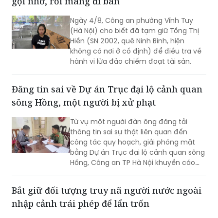
gọi nhờ, rồi mang đi bán
Ngày 4/8, Công an phường Vĩnh Tuy
(Hà Nội) cho biết đã tạm giữ Tống Thị
Hiền (SN 2002, quê Ninh Bình, hiện
không có nơi ở cố định) để điều tra về
hành vi lừa đảo chiếm đoạt tài sản.
Đăng tin sai về Dự án Trục đại lộ cảnh quan
sông Hồng, một người bị xử phạt
Từ vụ một người đàn ông đăng tải
thông tin sai sự thật liên quan đến
công tác quy hoạch, giải phóng mặt
bằng Dự án Trục đại lộ cảnh quan sông
Hồng, Công an TP Hà Nội khuyến cáo
người dân cần kiểm chứng nguồn tin
trước khi bình luận, chia sẻ trên mạng
Bắt giữ đối tượng truy nã người nước ngoài
xã hội, tránh tiếp tay cho tin giả và vi
nhập cảnh trái phép để lẩn trốn
phạm pháp luật.