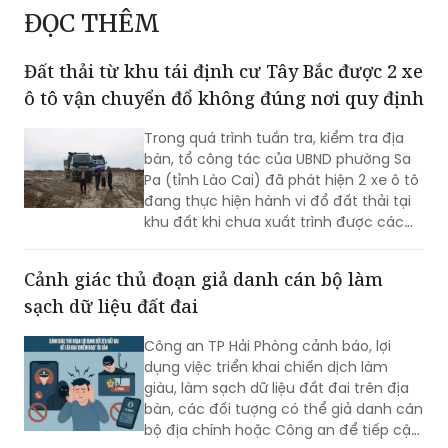
ĐỌC THÊM
Đất thải từ khu tái định cư Tây Bắc được 2 xe
ô tô vận chuyển đổ không đúng nơi quy định
Trong quá trình tuần tra, kiểm tra địa
bàn, tổ công tác của UBND phường Sa
Pa (tỉnh Lào Cai) đã phát hiện 2 xe ô tô
đang thực hiện hành vi đổ đất thải tại
khu đất khi chưa xuất trình được các
giấy tờ pháp lý liên quan.
Cảnh giác thủ đoạn giả danh cán bộ làm
sạch dữ liệu đất đai
Công an TP Hải Phòng cảnh báo, lợi
dụng việc triển khai chiến dịch làm
giàu, làm sạch dữ liệu đất đai trên địa
bàn, các đối tượng có thể giả danh cán
bộ địa chính hoặc Công an để tiếp cận,