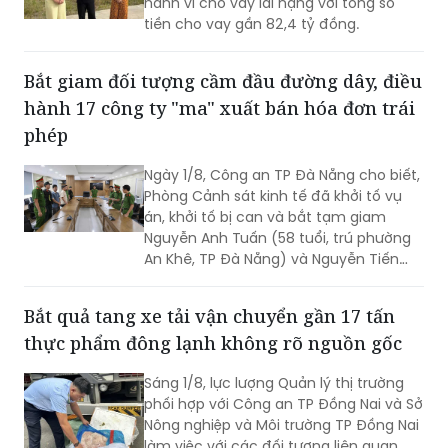
theo quy định.
Phòng Cảnh sát hình sự Công an tỉnh
Hà Tĩnh đã triệt phá nhóm đối tượng có
hành vi cho vay lãi nặng với tổng số
tiền cho vay gần 82,4 tỷ đồng.
Bắt giam đối tượng cầm đầu đường dây, điều
hành 17 công ty "ma" xuất bán hóa đơn trái
phép
Ngày 1/8, Công an TP Đà Nẵng cho biết,
Phòng Cảnh sát kinh tế đã khởi tố vụ
án, khởi tố bị can và bắt tạm giam
Nguyễn Anh Tuấn (58 tuổi, trú phường
An Khê, TP Đà Nẵng) và Nguyễn Tiến
Trãi (43 tuổi, trú TPHCM) để điều tra về
hành vi in, phát hành, mua bán trái
Bắt quả tang xe tải vận chuyển gần 17 tấn
phép hóa đơn.
thực phẩm đông lạnh không rõ nguồn gốc