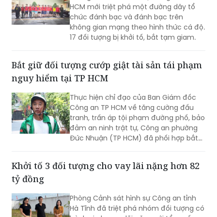
tại TP HCM
Phòng Cảnh sát hình sự Công an TP
HCM mới triệt phá một đường dây tổ
chức đánh bạc và đánh bạc trên
không gian mạng theo hình thức cá độ.
17 đối tượng bị khởi tố, bắt tạm giam.
Bắt giữ đối tượng cướp giật tài sản tái phạm
nguy hiểm tại TP HCM
Thực hiện chỉ đạo của Ban Giám đốc
Công an TP HCM về tăng cường đấu
tranh, trấn áp tội phạm đường phố, bảo
đảm an ninh trật tự, Công an phường
Đức Nhuận (TP HCM) đã phối hợp bắt
giữ một đối tượng thực hiện hành vi
cướp giật tài sản, đồng thời chuyển vụ
Khởi tố 3 đối tượng cho vay lãi nặng hơn 82
việc đến Văn phòng Cơ quan Cảnh sát
tỷ đồng
điều tra Công an TP HCM để điều tra