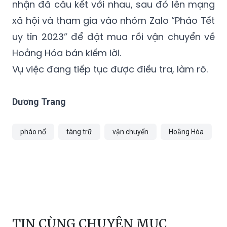
gần 60 kg.
Tại cơ quan Công an, 3 đối tượng trên khai
nhận đã câu kết với nhau, sau đó lên mạng
xã hội và tham gia vào nhóm Zalo “Pháo Tết
uy tín 2023” để đặt mua rồi vận chuyển về
Hoằng Hóa bán kiếm lời.
Vụ việc đang tiếp tục được điều tra, làm rõ.
Dương Trang
pháo nổ
tàng trữ
vận chuyển
Hoằng Hóa