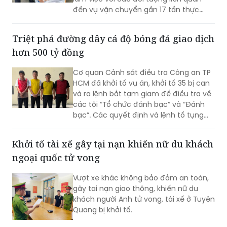
Sáng 1/8, lực lượng Quản lý thị trường
phối hợp với Công an TP Đồng Nai và Sở
Nông nghiệp và Môi trường TP Đồng Nai
làm việc với các đối tượng liên quan
đến vụ vận chuyển gần 17 tấn thực
phẩm đông lạnh không rõ nguồn gốc
xuất xứ, không có giấy tờ hợp pháp.
Triệt phá đường dây cá độ bóng đá giao dịch
hơn 500 tỷ đồng
Cơ quan Cảnh sát điều tra Công an TP
HCM đã khởi tố vụ án, khởi tố 35 bị can
và ra lệnh bắt tạm giam để điều tra về
các tội “Tổ chức đánh bạc” và “Đánh
bạc”. Các quyết định và lệnh tố tụng
đã được Viện KSND TP HCM phê chuẩn.
Khởi tố tài xế gây tại nạn khiến nữ du khách
ngoại quốc tử vong
Vượt xe khác không bảo đảm an toàn,
gây tai nạn giao thông, khiến nữ du