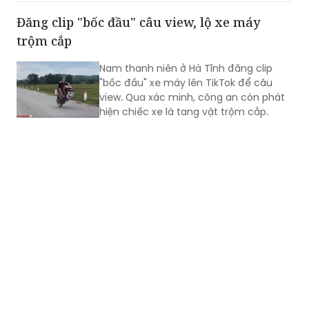
khách người Anh tử vong, tài xế ở Tuyên
Quang bị khởi tố.
Đăng clip "bốc đầu" câu view, lộ xe máy
trộm cắp
Nam thanh niên ở Hà Tĩnh đăng clip
"bốc đầu" xe máy lên TikTok để câu
view. Qua xác minh, công an còn phát
hiện chiếc xe là tang vật trộm cắp.​