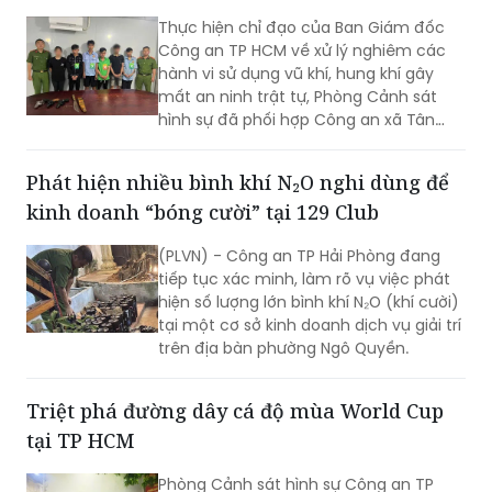
Công an TP HCM làm rõ vụ nổ súng giải
quyết mâu thuẫn tại xã Tân Vĩnh Lộc
Thực hiện chỉ đạo của Ban Giám đốc
Công an TP HCM về xử lý nghiêm các
hành vi sử dụng vũ khí, hung khí gây
mất an ninh trật tự, Phòng Cảnh sát
hình sự đã phối hợp Công an xã Tân
Vĩnh Lộc, Công an xã Đông Thạnh và
các đơn vị liên quan nhanh chóng điều
Phát hiện nhiều bình khí N₂O nghi dùng để
tra, làm rõ vụ “Cố ý gây thương tích” và
kinh doanh “bóng cười” tại 129 Club
“Gây rối trật tự công cộng” xảy ra ngày
30/7 tại ấp 14, xã Tân Vĩnh Lộc.
(PLVN) - Công an TP Hải Phòng đang
tiếp tục xác minh, làm rõ vụ việc phát
hiện số lượng lớn bình khí N₂O (khí cười)
tại một cơ sở kinh doanh dịch vụ giải trí
trên địa bàn phường Ngô Quyền.
Triệt phá đường dây cá độ mùa World Cup