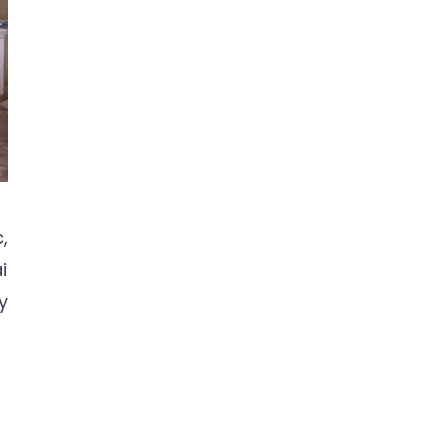
,
i
y