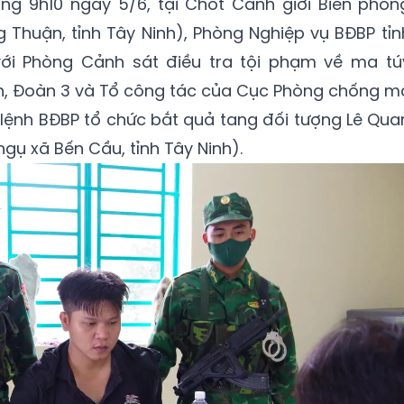
ng 9h10 ngày 5/6, tại Chốt Cảnh giới Biên phòn
g Thuận, tỉnh Tây Ninh), Phòng Nghiệp vụ BĐBP tỉn
 với Phòng Cảnh sát điều tra tội phạm về ma tú
nh, Đoàn 3 và Tổ công tác của Cục Phòng chống m
 lệnh BĐBP tổ chức bắt quả tang đối tượng Lê Qua
ngụ xã Bến Cầu, tỉnh Tây Ninh).