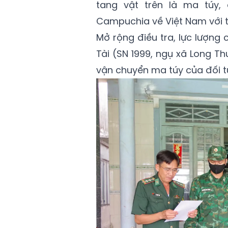
tang vật trên là ma túy
Campuchia về Việt Nam với t
Mở rộng điều tra, lực lượng
Tài (SN 1999, ngụ xã Long T
vận chuyển ma túy của đối t