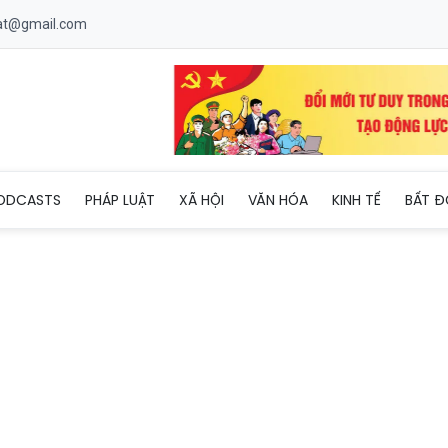
uat@gmail.com
ng vận chuyển 1kg ma túy và gần 500 viên ma túy tổng hợp ở Tây
ODCASTS
PHÁP LUẬT
XÃ HỘI
VĂN HÓA
KINH TẾ
BẤT Đ