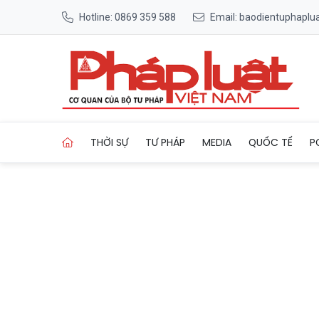
Hotline: 0869 359 588
Email: baodientuphapl
Trang chủ Bắt giữ 2 đối tượ
THỜI SỰ
TƯ PHÁP
MEDIA
QUỐC TẾ
P