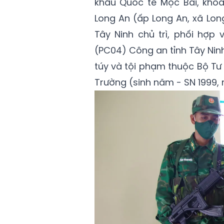
khẩu Quốc tế Mộc Bài, khoả
Long An (ấp Long An, xã Lon
Tây Ninh chủ trì, phối hợp
(PC04) Công an tỉnh Tây Ni
túy và tội phạm thuộc Bộ Tư
Trường (sinh năm - SN 1999, 