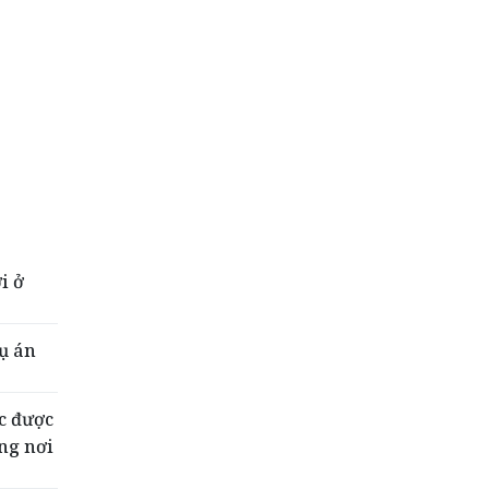
i ở
vụ án
ắc được
ng nơi