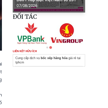
07/08/2026
ĐỐI TÁC
LIÊN KẾT HỮU ÍCH
Cung cấp dịch vụ
bốc xếp hàng hóa
giá rẻ tại
tphcm
i
t
g
n
ố