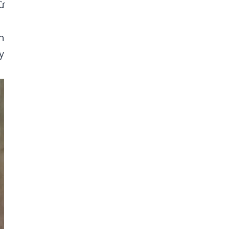
ừ
h
y