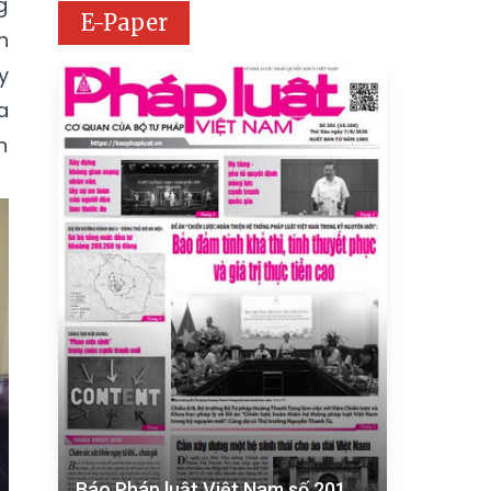
g
E-Paper
h
y
a
n
Báo Pháp luật Việt Nam số 201