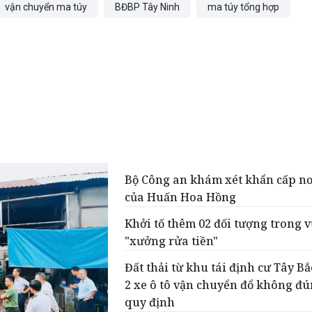
vận chuyển ma túy
BĐBP Tây Ninh
ma túy tổng hợp
Bộ Công an khám xét khẩn cấp nơ
của Huấn Hoa Hồng
Khởi tố thêm 02 đối tượng trong 
"xưởng rửa tiền"
Đất thải từ khu tái định cư Tây B
2 xe ô tô vận chuyển đổ không đú
quy định