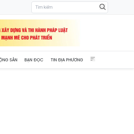
 Ninh
ỘNG SẢN
BẠN ĐỌC
TIN ĐỊA PHƯƠNG