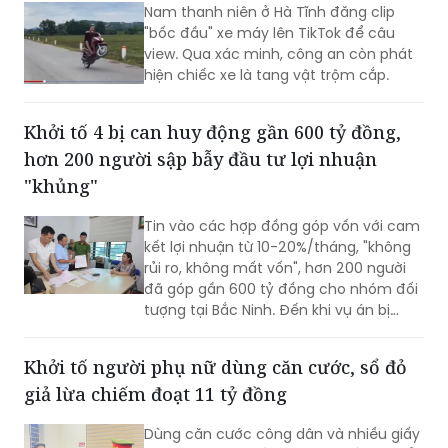
Đăng clip "bốc đầu" câu view, lộ xe máy
trộm cắp
Nam thanh niên ở Hà Tĩnh đăng clip
"bốc đầu" xe máy lên TikTok để câu
view. Qua xác minh, công an còn phát
hiện chiếc xe là tang vật trộm cắp.​
Khởi tố 4 bị can huy động gần 600 tỷ đồng,
hơn 200 người sập bẫy đầu tư lợi nhuận
"khủng"
Tin vào các hợp đồng góp vốn với cam
kết lợi nhuận từ 10-20%/tháng, "không
rủi ro, không mất vốn", hơn 200 người
đã góp gần 600 tỷ đồng cho nhóm đối
tượng tại Bắc Ninh. Đến khi vụ án bị
phát hiện, còn 141 bị hại chưa được
hoàn trả khoảng 474 tỷ đồng.
Khởi tố người phụ nữ dùng căn cước, sổ đỏ