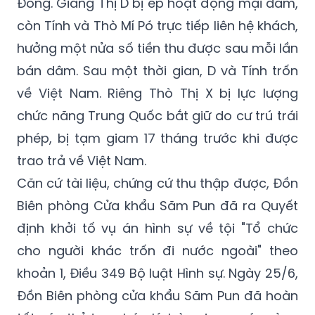
công.
Các nạn nhân được đưa đến tỉnh Quảng
Đông. Giàng Thị D bị ép hoạt động mại dâm,
còn Tính và Thò Mí Pó trực tiếp liên hệ khách,
hưởng một nửa số tiền thu được sau mỗi lần
bán dâm. Sau một thời gian, D và Tính trốn
về Việt Nam. Riêng Thò Thị X bị lực lượng
chức năng Trung Quốc bắt giữ do cư trú trái
phép, bị tạm giam 17 tháng trước khi được
trao trả về Việt Nam.
Căn cứ tài liệu, chứng cứ thu thập được, Đồn
Biên phòng Cửa khẩu Săm Pun đã ra Quyết
định khởi tố vụ án hình sự về tội "Tổ chức
cho người khác trốn đi nước ngoài" theo