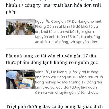
tiền cho vay gần 82,4 tỷ đồng.
Bắt giam đối tượng cầm đầu đường dây, điều
hành 17 công ty "ma" xuất bán hóa đơn trái
phép
Ngày 1/8, Công an TP Đà Nẵng cho biết,
Phòng Cảnh sát kinh tế đã khởi tố vụ
án, khởi tố bị can và bắt tạm giam
Nguyễn Anh Tuấn (58 tuổi, trú phường
An Khê, TP Đà Nẵng) và Nguyễn Tiến
Trãi (43 tuổi, trú TPHCM) để điều tra về
hành vi in, phát hành, mua bán trái
Bắt quả tang xe tải vận chuyển gần 17 tấn
phép hóa đơn.
thực phẩm đông lạnh không rõ nguồn gốc
Sáng 1/8, lực lượng Quản lý thị trường
phối hợp với Công an TP Đồng Nai và Sở
Nông nghiệp và Môi trường TP Đồng Nai
làm việc với các đối tượng liên quan