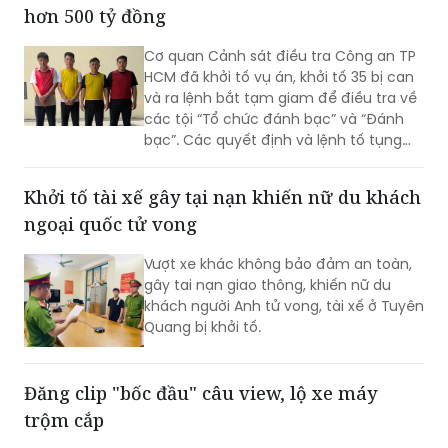
đến vụ vận chuyển gần 17 tấn thực
phẩm đông lạnh không rõ nguồn gốc
xuất xứ, không có giấy tờ hợp pháp.
Triệt phá đường dây cá độ bóng đá giao dịch
hơn 500 tỷ đồng
Cơ quan Cảnh sát điều tra Công an TP
HCM đã khởi tố vụ án, khởi tố 35 bị can
và ra lệnh bắt tạm giam để điều tra về
các tội “Tổ chức đánh bạc” và “Đánh
bạc”. Các quyết định và lệnh tố tụng
đã được Viện KSND TP HCM phê chuẩn.
Khởi tố tài xế gây tại nạn khiến nữ du khách
ngoại quốc tử vong
Vượt xe khác không bảo đảm an toàn,
gây tai nạn giao thông, khiến nữ du
khách người Anh tử vong, tài xế ở Tuyên
Quang bị khởi tố.