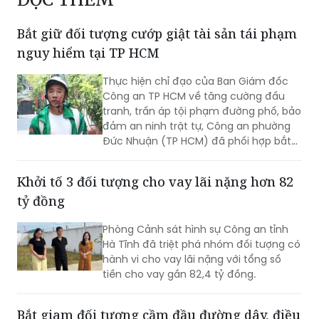
lực lượng triệt phá đường dây đánh bạc, rửa tiền
ĐỌC THÊM
Bắt giữ đối tượng cướp giật tài sản tái phạm
nguy hiểm tại TP HCM
Thực hiện chỉ đạo của Ban Giám đốc
Công an TP HCM về tăng cường đấu
tranh, trấn áp tội phạm đường phố, bảo
đảm an ninh trật tự, Công an phường
Đức Nhuận (TP HCM) đã phối hợp bắt
giữ một đối tượng thực hiện hành vi
cướp giật tài sản, đồng thời chuyển vụ
Khởi tố 3 đối tượng cho vay lãi nặng hơn 82
việc đến Văn phòng Cơ quan Cảnh sát
tỷ đồng
điều tra Công an TP HCM để điều tra
theo quy định.
Phòng Cảnh sát hình sự Công an tỉnh
Hà Tĩnh đã triệt phá nhóm đối tượng có
hành vi cho vay lãi nặng với tổng số