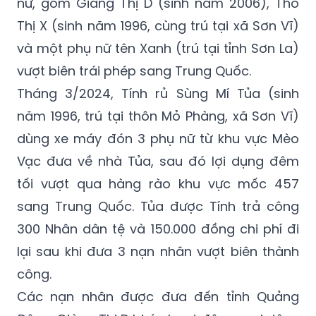
hưởng lợi. Thông qua các mối quan hệ và
mạng xã hội WeChat, Tính đã dụ dỗ ba phụ
nữ, gồm Giàng Thị D (sinh năm 2006), Thò
Thị X (sinh năm 1996, cùng trú tại xã Sơn Vĩ)
và một phụ nữ tên Xanh (trú tại tỉnh Sơn La)
vượt biên trái phép sang Trung Quốc.
Tháng 3/2024, Tính rủ Sùng Mí Tủa (sinh
năm 1996, trú tại thôn Mỏ Phàng, xã Sơn Vĩ)
dùng xe máy đón 3 phụ nữ từ khu vực Mèo
Vạc đưa về nhà Tủa, sau đó lợi dụng đêm
tối vượt qua hàng rào khu vực mốc 457
sang Trung Quốc. Tủa được Tính trả công
300 Nhân dân tệ và 150.000 đồng chi phí đi
lại sau khi đưa 3 nạn nhân vượt biên thành