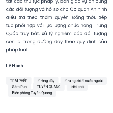
khoản 1, Điều 349 Bộ luật Hình sự. Ngày 25/6,
Đồn Biên phòng cửa khẩu Săm Pun đã hoàn
tất các thủ tục pháp lý, bàn giao vụ án cùng
các đối tượng và hồ sơ cho Cơ quan An ninh
điều tra theo thẩm quyền. Đồng thời, tiếp
tục phối hợp với lực lượng chức năng Trung
Quốc truy bắt, xử lý nghiêm các đối tượng
còn lại trong đường dây theo quy định của
pháp luật.
Lê Hanh
TRÁI PHÉP
đường dây
đưa người đi nước ngoài
Săm Pun
TUYÊN QUANG
triệt phá
Biên phòng Tuyên Quang