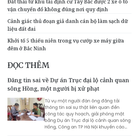
Cảnh giác thủ đoạn giả danh cán bộ làm sạch dữ
liệu đất đai
Khởi tố 5 thiếu niên trong vụ cướp xe máy giữa
đêm ở Bắc Ninh
ĐỌC THÊM
Đăng tin sai về Dự án Trục đại lộ cảnh quan
sông Hồng, một người bị xử phạt
Từ vụ một người đàn ông đăng tải
thông tin sai sự thật liên quan đến
công tác quy hoạch, giải phóng mặt
bằng Dự án Trục đại lộ cảnh quan sông
Hồng, Công an TP Hà Nội khuyến cáo
người dân cần kiểm chứng nguồn tin
trước khi bình luận, chia sẻ trên mạng
Bắt giữ đối tượng truy nã người nước ngoài
xã hội, tránh tiếp tay cho tin giả và vi
nhập cảnh trái phép để lẩn trốn
phạm pháp luật.