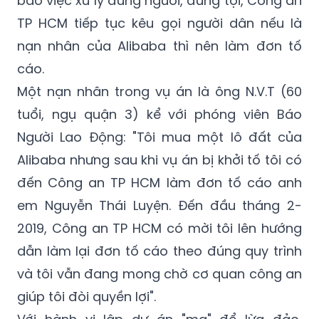
nạn nhân của Alibaba thì nên làm đơn tố
cáo.
Một nạn nhân trong vụ án là ông N.V.T (60
tuổi, ngụ quận 3) kể với phóng viên Báo
Người Lao Động: "Tôi mua một lô đất của
Alibaba nhưng sau khi vụ án bị khởi tố tôi có
đến Công an TP HCM làm đơn tố cáo anh
em Nguyễn Thái Luyện. Đến đầu tháng 2-
2019, Công an TP HCM có mời tôi lên hướng
dẫn làm lại đơn tố cáo theo đúng quy trình
và tôi vẫn đang mong chờ cơ quan công an
giúp tôi đòi quyền lợi".
Với hành vi lập dự án "ma" để lừa đảo,
VKSND TP HCM sau khi củng cố chứng cứ, hồ