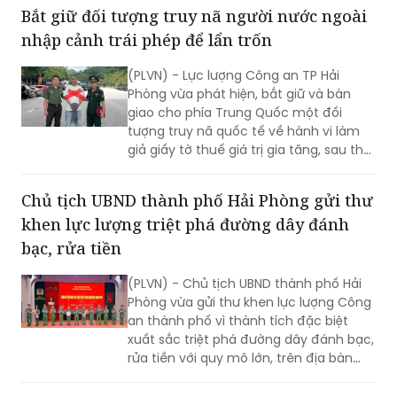
(PLVN) - Lực lượng Công an TP Hải
Phòng vừa phát hiện, bắt giữ và bàn
giao cho phía Trung Quốc một đối
tượng truy nã quốc tế về hành vi làm
giả giấy tờ thuế giá trị gia tăng, sau thời
gian lẩn trốn trên địa bàn thành phố.
Chủ tịch UBND thành phố Hải Phòng gửi thư
khen lực lượng triệt phá đường dây đánh
bạc, rửa tiền
(PLVN) - Chủ tịch UBND thành phố Hải
Phòng vừa gửi thư khen lực lượng Công
an thành phố vì thành tích đặc biệt
xuất sắc triệt phá đường dây đánh bạc,
rửa tiền với quy mô lớn, trên địa bàn
rộng.
Hàng nghìn tỷ đồng trong đường dây đánh
bạc xuyên quốc gia bị phong tỏa