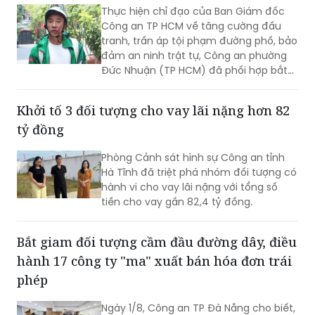
tranh, trấn áp tội phạm đường phố, bảo
đảm an ninh trật tự, Công an phường
Đức Nhuận (TP HCM) đã phối hợp bắt
giữ một đối tượng thực hiện hành vi
cướp giật tài sản, đồng thời chuyển vụ
Khởi tố 3 đối tượng cho vay lãi nặng hơn 82
việc đến Văn phòng Cơ quan Cảnh sát
tỷ đồng
điều tra Công an TP HCM để điều tra
theo quy định.
Phòng Cảnh sát hình sự Công an tỉnh
Hà Tĩnh đã triệt phá nhóm đối tượng có
hành vi cho vay lãi nặng với tổng số
tiền cho vay gần 82,4 tỷ đồng.
Bắt giam đối tượng cầm đầu đường dây, điều
hành 17 công ty "ma" xuất bán hóa đơn trái
phép
Ngày 1/8, Công an TP Đà Nẵng cho biết,
Phòng Cảnh sát kinh tế đã khởi tố vụ
án, khởi tố bị can và bắt tạm giam