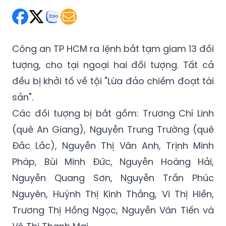
Công an TP HCM ra lệnh bắt tạm giam 13 đối
tượng, cho tại ngoại hai đối tượng. Tất cả
đều bị khởi tố về tội "Lừa đảo chiếm đoạt tài
sản".
Các đối tượng bị bắt gồm: Trương Chí Linh
(quê An Giang), Nguyễn Trung Trường (quê
Đắc Lắc), Nguyễn Thị Vân Anh, Trịnh Minh
Pháp, Bùi Minh Đức, Nguyễn Hoàng Hải,
Nguyễn Quang Sơn, Nguyễn Trần Phúc
Nguyên, Huỳnh Thị Kinh Thắng, Vi Thị Hiền,
Trương Thị Hồng Ngọc, Nguyễn Văn Tiến và
Võ Thị Thanh Mai.
Trước đó, Công an TP HCM đã triệu tập hơn