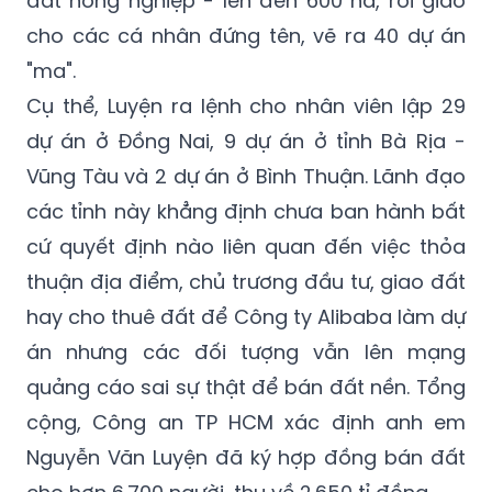
"ma".
Cụ thể, Luyện ra lệnh cho nhân viên lập 29
dự án ở Đồng Nai, 9 dự án ở tỉnh Bà Rịa -
Vũng Tàu và 2 dự án ở Bình Thuận. Lãnh đạo
các tỉnh này khẳng định chưa ban hành bất
cứ quyết định nào liên quan đến việc thỏa
thuận địa điểm, chủ trương đầu tư, giao đất
hay cho thuê đất để Công ty Alibaba làm dự
án nhưng các đối tượng vẫn lên mạng
quảng cáo sai sự thật để bán đất nền. Tổng
cộng, Công an TP HCM xác định anh em
Nguyễn Văn Luyện đã ký hợp đồng bán đất
cho hơn 6.700 người, thu về 2.650 tỉ đồng.