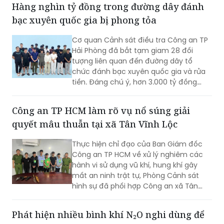
Cơ quan Cảnh sát điều tra Công an TP
Hải Phòng đã bắt tạm giam 28 đối
tượng liên quan đến đường dây tổ
chức đánh bạc xuyên quốc gia và rửa
tiền. Đáng chú ý, hơn 3.000 tỷ đồng
trong 2.003 tài khoản tại 36 ngân hàng
đã bị phong tỏa để phục vụ điều tra.
Công an TP HCM làm rõ vụ nổ súng giải
quyết mâu thuẫn tại xã Tân Vĩnh Lộc
Thực hiện chỉ đạo của Ban Giám đốc
Công an TP HCM về xử lý nghiêm các
hành vi sử dụng vũ khí, hung khí gây
mất an ninh trật tự, Phòng Cảnh sát
hình sự đã phối hợp Công an xã Tân
Vĩnh Lộc, Công an xã Đông Thạnh và
các đơn vị liên quan nhanh chóng điều
Phát hiện nhiều bình khí N₂O nghi dùng để
tra, làm rõ vụ “Cố ý gây thương tích” và
kinh doanh “bóng cười” tại 129 Club
“Gây rối trật tự công cộng” xảy ra ngày
30/7 tại ấp 14, xã Tân Vĩnh Lộc.
(PLVN) - Công an TP Hải Phòng đang