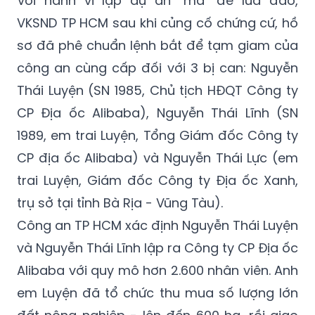
sơ đã phê chuẩn lệnh bắt để tạm giam của
công an cùng cấp đối với 3 bị can: Nguyễn
Thái Luyện (SN 1985, Chủ tịch HĐQT Công ty
CP Địa ốc Alibaba), Nguyễn Thái Lĩnh (SN
1989, em trai Luyện, Tổng Giám đốc Công ty
CP địa ốc Alibaba) và Nguyễn Thái Lực (em
trai Luyện, Giám đốc Công ty Địa ốc Xanh,
trụ sở tại tỉnh Bà Rịa - Vũng Tàu).
Công an TP HCM xác định Nguyễn Thái Luyện
và Nguyễn Thái Lĩnh lập ra Công ty CP Địa ốc
Alibaba với quy mô hơn 2.600 nhân viên. Anh
em Luyện đã tổ chức thu mua số lượng lớn
đất nông nghiệp - lên đến 600 ha, rồi giao
cho các cá nhân đứng tên, vẽ ra 40 dự án