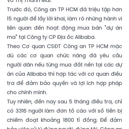
15 người để lấy lời khai, làm rõ những hành vi
liên quan đến hoạt động mua bán "dự án
ma" tại Công ty CP Địa ốc Alibaba.
Theo Cơ quan CSĐT Công an TP HCM mặc
dù các cơ quan chức năng đã yêu cầu
người dân nếu từng mua đất nền tại các dự
án của Alibaba thì hợp tác với cơ quan điều
tra để đảm bảo quyền và lợi ích hợp pháp
cho chính mình.
Tuy nhiên, đến nay sau 5 tháng điều tra, chỉ
có 3316 người làm đơn tố cáo với số tiền bị
chiếm đoạt khoảng 1800 tỉ đồng. Để đảm
bảo việc xử lý đúng người, đúng tội, Công an
TP HCM tiếp tục kêu gọi người dân nếu là