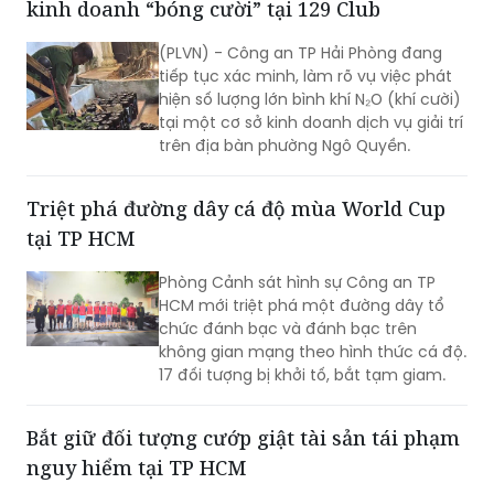
tiếp tục xác minh, làm rõ vụ việc phát
hiện số lượng lớn bình khí N₂O (khí cười)
tại một cơ sở kinh doanh dịch vụ giải trí
trên địa bàn phường Ngô Quyền.
Triệt phá đường dây cá độ mùa World Cup
tại TP HCM
Phòng Cảnh sát hình sự Công an TP
HCM mới triệt phá một đường dây tổ
chức đánh bạc và đánh bạc trên
không gian mạng theo hình thức cá độ.
17 đối tượng bị khởi tố, bắt tạm giam.
Bắt giữ đối tượng cướp giật tài sản tái phạm
nguy hiểm tại TP HCM
Thực hiện chỉ đạo của Ban Giám đốc
Công an TP HCM về tăng cường đấu