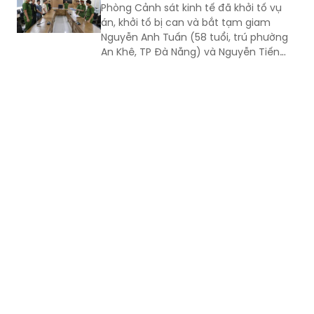
Nguyễn Anh Tuấn (58 tuổi, trú phường
An Khê, TP Đà Nẵng) và Nguyễn Tiến
Trãi (43 tuổi, trú TPHCM) để điều tra về
hành vi in, phát hành, mua bán trái
phép hóa đơn.