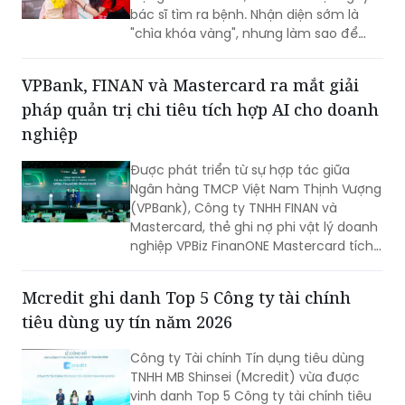
bác sĩ tìm ra bệnh. Nhận diện sớm là
"chìa khóa vàng", nhưng làm sao để
chiếc chìa khóa ấy đến tay những gia
đình nghèo ở vùng nông thôn, xa xôi,
VPBank, FINAN và Mastercard ra mắt giải
nơi điều kiện y tế còn thiếu thốn?
pháp quản trị chi tiêu tích hợp AI cho doanh
nghiệp
Được phát triển từ sự hợp tác giữa
Ngân hàng TMCP Việt Nam Thịnh Vượng
(VPBank), Công ty TNHH FINAN và
Mastercard, thẻ ghi nợ phi vật lý doanh
nghiệp VPBiz FinanONE Mastercard tích
hợp AI không chỉ là một phương thức
thanh toán mà còn là giải pháp giúp
Mcredit ghi danh Top 5 Công ty tài chính
doanh nghiệp rút ngắn quy trình phê
tiêu dùng uy tín năm 2026
duyệt chi tiêu, trao quyền chủ động
cho nhân viên nhưng vẫn kiểm soát
Công ty Tài chính Tín dụng tiêu dùng
chặt chẽ ngân sách và dòng tiền theo
TNHH MB Shinsei (Mcredit) vừa được
thời gian thực.
vinh danh Top 5 Công ty tài chính tiêu