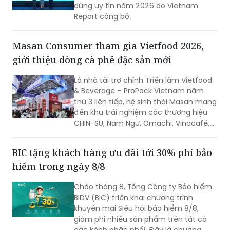
dùng uy tín năm 2026 do Vietnam
Report công bố.
Masan Consumer tham gia Vietfood 2026,
giới thiệu dòng cà phê đặc sản mới
Là nhà tài trợ chính Triển lãm Vietfood
& Beverage – ProPack Vietnam năm
thứ 3 liên tiếp, hệ sinh thái Masan mang
đến khu trải nghiệm các thương hiệu
CHIN-SU, Nam Ngư, Omachi, Vinacafé,
Phở Story, WinEco, trong đó dòng cà
phê Vinacafé Fine Robusta lần đầu xuất
BIC tặng khách hàng ưu đãi tới 30% phí bảo
hiện tại triển lãm. Sự kiện diễn ra từ
hiểm trong ngày 8/8
ngày 6-8/8/2026, tại Trung tâm Hội
chợ & Triển lãm Sài Gòn (SECC).
Chào tháng 8, Tổng Công ty Bảo hiểm
BIDV (BIC) triển khai chương trình
khuyến mại Siêu hội bảo hiểm 8/8,
giảm phí nhiều sản phẩm trên tất cả