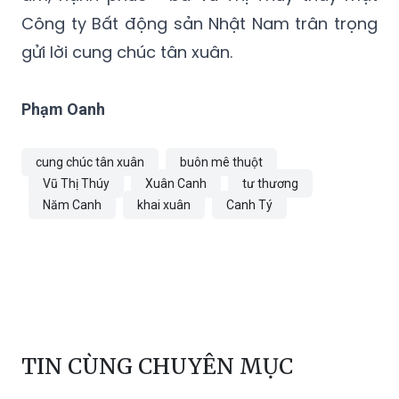
Công ty Bất động sản Nhật Nam trân trọng
gửi lời cung chúc tân xuân.
Phạm Oanh
cung chúc tân xuân
buôn mê thuột
Vũ Thị Thúy
Xuân Canh
tư thương
Năm Canh
khai xuân
Canh Tý
TIN CÙNG CHUYÊN MỤC