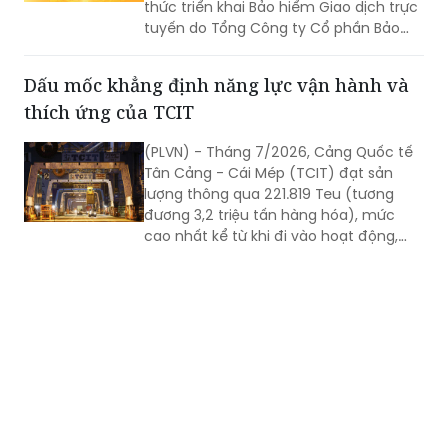
thức triển khai Bảo hiểm Giao dịch trực
tuyến do Tổng Công ty Cổ phần Bảo
hiểm LPBank (LPBI) cung cấp.
Dấu mốc khẳng định năng lực vận hành và
thích ứng của TCIT
(PLVN) - Tháng 7/2026, Cảng Quốc tế
Tân Cảng - Cái Mép (TCIT) đạt sản
lượng thông qua 221.819 Teu (tương
đương 3,2 triệu tấn hàng hóa), mức
cao nhất kể từ khi đi vào hoạt động,
vượt kỷ lục được thiết lập vào tháng
8/2025. Kết quả này không chỉ đánh
dấu bước tăng trưởng về sản lượng mà
còn khẳng định năng lực vận hành, khả
năng thích ứng và chất lượng dịch vụ
của TCIT trong bối cảnh thị trường vận
tải biển và chuỗi cung ứng toàn cầu
còn nhiều biến động.