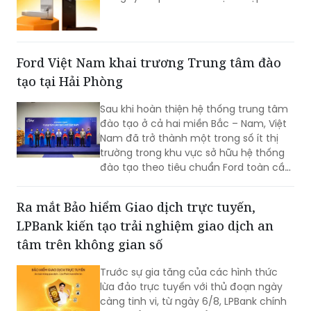
trở thành một trong những doanh
nghiệp cơ khí tiêu biểu của Việt Nam.
Hành trình hơn nửa thế kỷ ấy không chỉ
là câu chuyện tăng trưởng của một
Ford Việt Nam khai trương Trung tâm đào
thương hiệu “quốc dân”, mà còn phản
tạo tại Hải Phòng
ánh sự bền bỉ của doanh nghiệp Việt
trong quá trình đổi mới, hội nhập và
Sau khi hoàn thiện hệ thống trung tâm
không ngừng nâng cao năng lực cạnh
đào tạo ở cả hai miền Bắc – Nam, Việt
tranh.
Nam đã trở thành một trong số ít thị
trường trong khu vực sở hữu hệ thống
đào tạo theo tiêu chuẩn Ford toàn cầu,
cùng với Thái Lan, Nam Phi, Úc và
Philippin.
Ra mắt Bảo hiểm Giao dịch trực tuyến,
LPBank kiến tạo trải nghiệm giao dịch an
tâm trên không gian số
Trước sự gia tăng của các hình thức
lừa đảo trực tuyến với thủ đoạn ngày
càng tinh vi, từ ngày 6/8, LPBank chính