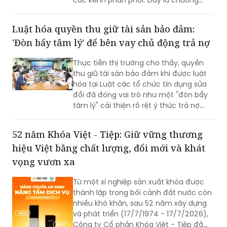
các kênh phân phối. Đây là chương
trình ưu đãi có mức giảm phí tốt nhất
của BIC ở trong cùng thời điểm.
Luật hóa quyền thu giữ tài sản bảo đảm:
'Đòn bẩy tâm lý' để bên vay chủ động trả nợ
Thực tiễn thị trường cho thấy, quyền
thu giữ tài sản bảo đảm khi được luật
hóa tại Luật các tổ chức tín dụng sửa
đổi đã đóng vai trò như một "đòn bẩy
tâm lý" cải thiện rõ rệt ý thức trả nợ
của bên vay.
52 năm Khóa Việt - Tiệp: Giữ vững thương
hiệu Việt bằng chất lượng, đổi mới và khát
vọng vươn xa
Từ một xí nghiệp sản xuất khóa được
thành lập trong bối cảnh đất nước còn
nhiều khó khăn, sau 52 năm xây dựng
và phát triển (17/7/1974 - 17/7/2026),
Công ty Cổ phần Khóa Việt - Tiệp đã