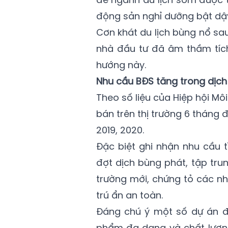
động sản nghỉ dưỡng bật d
Cơn khát du lịch bùng nổ sau 
nhà đầu tư đã âm thầm tích
hướng này.
Nhu cầu BĐS tăng trong dịch
Theo số liệu của Hiệp hội M
bán trên thị trường 6 tháng
2019, 2020.
Đặc biệt ghi nhận nhu cầu 
đợt dịch bùng phát, tập tru
trường mới, chứng tỏ các n
trú ẩn an toàn.
Đáng chú ý một số dự án đ
phẩm đa dạng và chất lượng