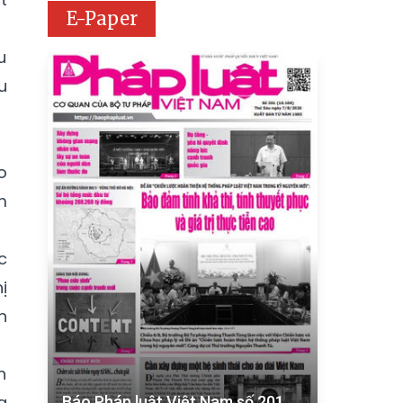
E-Paper
u
u
o
m
c
ị
h
n
g
Báo Pháp luật Việt Nam số 201