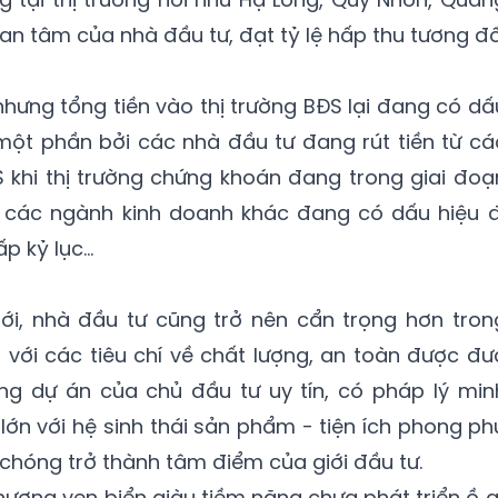
an tâm của nhà đầu tư, đạt tỷ lệ hấp thu tương đố
nhưng tổng tiền vào thị trường BĐS lại đang có dấ
một phần bởi các nhà đầu tư đang rút tiền từ cá
S khi thị trường chứng khoán đang trong giai đoạ
c các ngành kinh doanh khác đang có dấu hiệu đ
ấp kỷ lục…
ới, nhà đầu tư cũng trở nên cẩn trọng hơn tron
với các tiêu chí về chất lượng, an toàn được đư
ng dự án của chủ đầu tư uy tín, có pháp lý min
lớn với hệ sinh thái sản phẩm - tiện ích phong ph
chóng trở thành tâm điểm của giới đầu tư.
ương ven biển giàu tiềm năng chưa phát triển ồ ạ