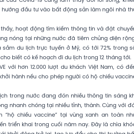
u hướng đầu tư vào bất động sản làm ngôi nhà th
thấy, hoạt động tìm kiếm thông tin và đặt chuyế
ăng nóng tại những nước đã tiêm chủng diện rộng
sắm du lịch trực tuyến ở Mỹ, có tới 72% trong s
ho biết có kế hoạch đi du lịch trong 12 tháng tới.
VE với hơn 12.000 lượt du khách Việt Nam, có đế
khởi hành nếu cho phép người có hộ chiếu vaccin
ịch trong nước đang đón nhiều thông tin sáng kh
ng nhanh chóng tại nhiều tỉnh, thành. Cùng với đó
ểm “hộ chiếu vaccine” tại vùng xanh an toàn nh
ến triển khai trong cuối năm nay. Đây là chìa khó
i khởi động trở lại, tạo lực đẩy cho thị trường bấ