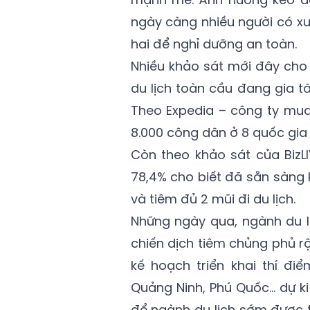
ngày càng nhiều người có x
hai để nghỉ dưỡng an toàn.
Nhiều khảo sát mới đây cho 
du lịch toàn cầu đang gia t
Theo Expedia – công ty mua 
8.000 công dân ở 8 quốc gia c
Còn theo khảo sát của BizLI
78,4% cho biết đã sẵn sàng 
và tiêm đủ 2 mũi đi du lịch.
Những ngày qua, ngành du l
chiến dịch tiêm chủng phủ rộ
kế hoạch triển khai thí đi
Quảng Ninh, Phú Quốc… dự ki
để ngành du lịch sớm được tá