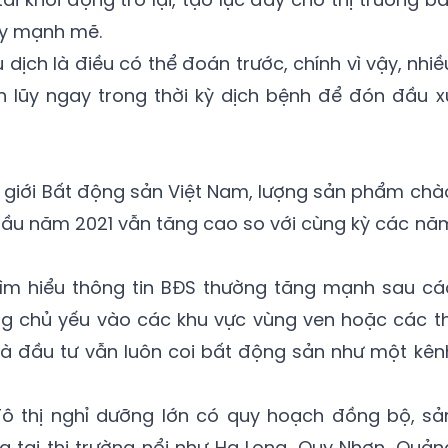
ậy mạnh mẽ.
dịch là điều có thể đoán trước, chính vì vậy, nhiề
 lũy ngay trong thời kỳ dịch bệnh để đón đầu x
ôi giới Bất động sản Việt Nam, lượng sản phẩm chà
 đầu năm 2021 vẫn tăng cao so với cùng kỳ các nă
tìm hiểu thông tin BĐS thường tăng mạnh sau cá
ng chủ yếu vào các khu vực vùng ven hoặc các th
hà đầu tư vẫn luôn coi bất động sản như một kên
ô thị nghỉ dưỡng lớn có quy hoạch đồng bộ, sả
 tại thị trường nổi như Hạ Long, Quy Nhơn, Quản