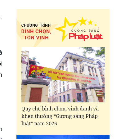
h
à
i
h
Quy chế bình chọn, vinh danh và
khen thưởng “Gương sáng Pháp
luật” năm 2026
h
n