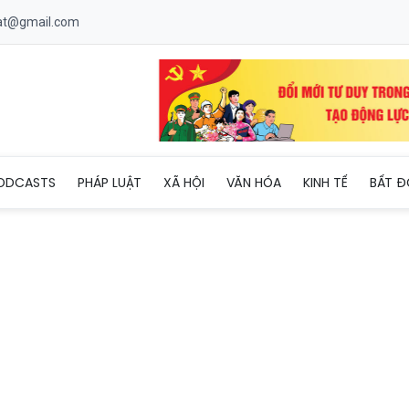
uat@gmail.com
ỉ dưỡng đã sẵn sàng chu kỳ tăng trưởng mới?
ODCASTS
PHÁP LUẬT
XÃ HỘI
VĂN HÓA
KINH TẾ
BẤT Đ