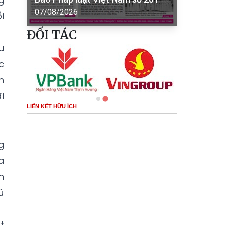
07/08/2026
i
ĐỐI TÁC
u
c
n
i
LIÊN KẾT HỮU ÍCH
g
a
h
ú
t