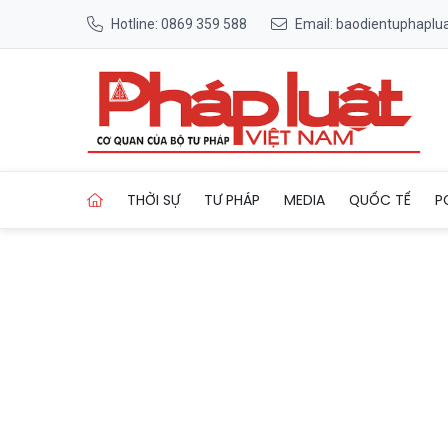
Hotline: 0869 359 588
Email: baodientuphapl
Trang chủ Bất động sản ngh
THỜI SỰ
TƯ PHÁP
MEDIA
QUỐC TẾ
P