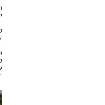
ị
a
g
y
–
g
g
ự
n