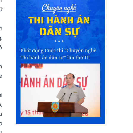
ứ
n
.
ố
Phát động Cuộc thi “Chuyện nghề
Thi hành án dân sự” lần thứ III
n
e
i
,
ư
a
t