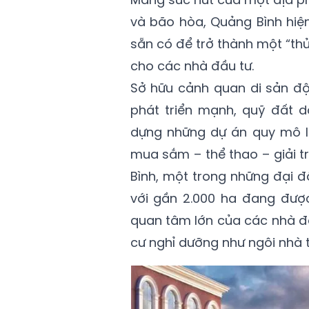
và bão hòa, Quảng Bình hiện
sẵn có để trở thành một “th
cho các nhà đầu tư.
Sở hữu cảnh quan di sản độ
phát triển mạnh, quỹ đất d
dựng những dự án quy mô lớ
mua sắm – thể thao – giải tr
Bình, một trong những đại 
với gần 2.000 ha đang được 
quan tâm lớn của các nhà đ
cư nghỉ dưỡng như ngôi nhà t