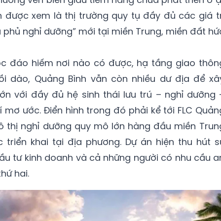
 được xem là thị trường quy tụ đầy đủ các giá tr
ủ phủ nghỉ dưỡng” mới tại miền Trung, miền đất hứ
c đáo hiếm nơi nào có được, hạ tầng giao thôn
ồi dào, Quảng Bình vẫn còn nhiều dư địa để xâ
n với đầy đủ hệ sinh thái lưu trú – nghỉ dưỡng 
í mơ ước. Điển hình trong đó phải kể tới FLC Quản
đô thị nghỉ dưỡng quy mô lớn hàng đầu miền Trun
triển khai tại địa phương. Dự án hiện thu hút s
ầu tư kinh doanh và cả những người có nhu cầu a
hứ hai.